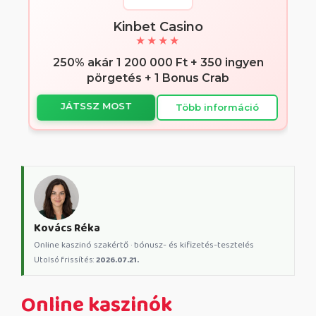
Kovács Réka
Online kaszinó szakértő · bónusz- és kifizetés-tesztelés
Utolsó frissítés:
2026.07.21.
Online kaszinók