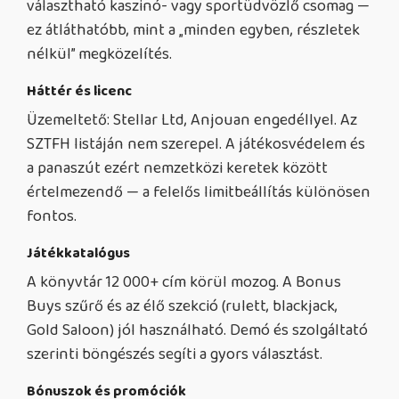
választható kaszinó- vagy sportüdvözlő csomag —
ez átláthatóbb, mint a „minden egyben, részletek
nélkül” megközelítés.
Háttér és licenc
Üzemeltető: Stellar Ltd, Anjouan engedéllyel. Az
SZTFH listáján nem szerepel. A játékosvédelem és
a panaszút ezért nemzetközi keretek között
értelmezendő — a felelős limitbeállítás különösen
fontos.
Játékkatalógus
A könyvtár 12 000+ cím körül mozog. A Bonus
Buys szűrő és az élő szekció (rulett, blackjack,
Gold Saloon) jól használható. Demó és szolgáltató
szerinti böngészés segíti a gyors választást.
Bónuszok és promóciók