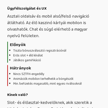
Ügyfélszolgálat és UX
Asztali oldalsáv és mobil alsó/felső navigáció
átlátható. Az élő kaszinó kártyái mobilon is
olvashatók. Chat és súgó elérhető a magyar
nyelvű felületen.
Előnyök
Tiszta bónuszválasztó regisztrációnál
Erős slot + élő kínálat
Játékos gamifikáció
Hátrányok
Nincs SZTFH-engedély
Animációk mobilon terhelhetik a böngészőt
Min. befizetés magasabb, mint egyes riválisoknál
Kinek való?
Slot- és élőasztal-kedvelőknek, akik szeretik a