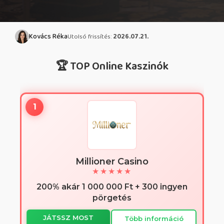
Kovács Réka
Utolsó frissítés:
2026.07.21.
🏆
TOP Online Kaszinók