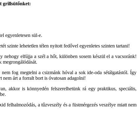
 grillsütőnket:
el egyenletesen sül-e.
 szinte lehetetlen télen nyitott fedővel egyenletes szinten tartani!
y nehogy elfújja a szél a hőt, különben sosem készül el a vacsoránk!
nk megrongálódását.
nem fog megtelni a csizmánk hóval a sok ide-oda sétálgatástól. Így
nem árt a forralt bort is óvatosan adagolni!
an, akkor is könnyedén felszerelhetünk rá egy praktikus, speciális,
ybe.
xid felhalmozódás, a tűzveszély és a füstmérgezés veszélye miatt nem