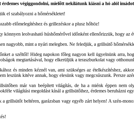
t érdemes végiggondolni, mielőtt nekilátunk kiásni a hó alól imádott
jük el szabályozni a hőmérsékletet!
zabb előmelegítéshez és grillezéskor a plusz hőhöz!
egy könnyen leolvasható húshőmérővel időnként ellenőrizzük, hogy az ét
en nagyobb, mint a nyári melegben. Ne feledjük, a grillsütő hőmérsékletét
ütőnket a széltől! Hideg napokon főleg nagyon kell ügyelnünk arra, hog
ávolságok megtartásával, hogy elkerüljük a teraszburkolat vagy otthonu
kához és minden kéznél van, ami szükséges az ételkészítéshez, akkor 
nem leszünk kitéve annak, hogy elesünk vagy megcsúszunk. Persze azért 
illsütőben már van beépített világítás, de ha a miénk éppen nem oly
okféle világítási megoldást kínál a grillsütőihez, érdemes beruházni eg
 a grillsütőt beltéren, garázsban vagy egyéb zárt helyen! A szén-mono
zés!