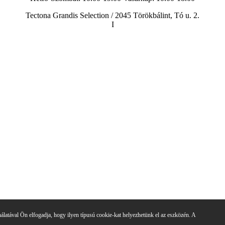
Tectona Grandis Selection / 2045 Törökbálint, Tó u. 2.
I
álatával Ön elfogadja, hogy ilyen típusú cookie-kat helyezhetünk el az eszközén. A