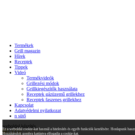
Termékek
Grill magazin
Hírek
Receptek
Tippek
Videó
Termékvideók
Grillezési módok
Grillkiegészítők használata
Receptek gázüzemű grillekhez
Receptek faszenes grillekhez
Kapcsolat
Adatvédelmi nyilatkozat
n sütő
weboldal készítés
Ez a weboldal cookie-kat használ a hitelesítés és egyéb funkciók kezelésére. Honlapunk haszn
Hozzájárulok gombra kattintva elfogadja a cookie-kat.