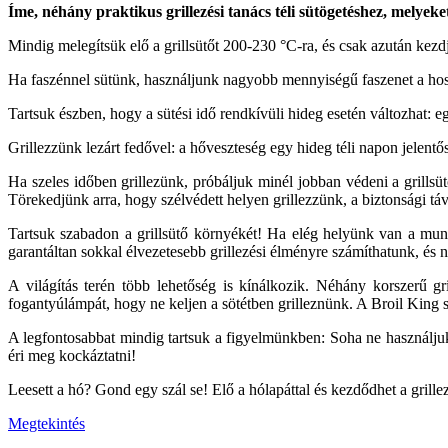
Íme, néhány praktikus grillezési tanács téli sütögetéshez, melyeke
Mindig melegítsük elő a grillsütőt 200-230 °C-ra, és csak azután kezd
Ha faszénnel sütünk, használjunk nagyobb mennyiségű faszenet a hoss
Tartsuk észben, hogy a sütési idő rendkívüli hideg esetén változhat: 
Grillezzünk lezárt fedővel: a hőveszteség egy hideg téli napon jelentős
Ha szeles időben grillezünk, próbáljuk minél jobban védeni a grills
Törekedjünk arra, hogy szélvédett helyen grillezzünk, a biztonsági t
Tartsuk szabadon a grillsütő környékét! Ha elég helyünk van a mun
garantáltan sokkal élvezetesebb grillezési élményre számíthatunk, és 
A világítás terén több lehetőség is kínálkozik. Néhány korszerű gr
fogantyúlámpát, hogy ne keljen a sötétben grilleznünk. A Broil King s
A legfontosabbat mindig tartsuk a figyelmünkben: Soha ne használjuk
éri meg kockáztatni!
Leesett a hó? Gond egy szál se! Elő a hólapáttal és kezdődhet a grille
Megtekintés