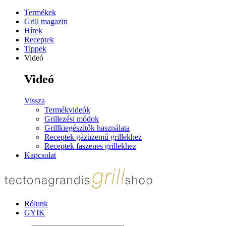
Termékek
Grill magazin
Hírek
Receptek
Tippek
Videó
Videó
Vissza
Termékvideók
Grillezési módok
Grillkiegészítők használata
Receptek gázüzemű grillekhez
Receptek faszenes grillekhez
Kapcsolat
Rólunk
GYIK