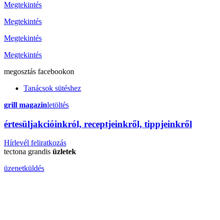
Megtekintés
Megtekintés
Megtekintés
Megtekintés
megosztás
facebookon
Tanácsok sütéshez
grill magazin
letöltés
érte
sül
j
akcióinkról, receptjeinkről, tippjeinkről
Hírlevél feliratkozás
tectona grandis
üzletek
üzenetküldés