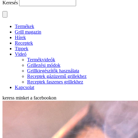
Keresés
Termékek
Grill magazin
Hírek
Receptek
Tippek
Videó
Termékvideók
Grillezési módok
Grillkiegészítők használata
Receptek gázüzemű grillekhez
Receptek faszenes grillekhez
Kapcsolat
keress minket a
facebookon