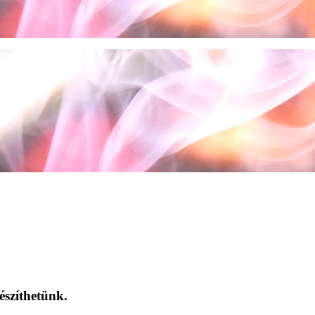
észíthetünk.