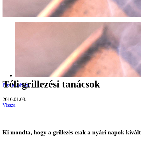
Téli grillezési tanácsok
Previous
Next
2016.01.03.
Vissza
Ki mondta, hogy a grillezés csak a nyári napok kivált