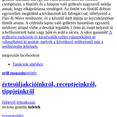
csempészni, a füstölés és a falapon való grillezés nagyszerű módja
annak, hogy elkápráztassa vendégeit. Az öntött vas füstölő dobozt
egyszerűen megtöltöd a kiválasztott ízű faforgáccsal, ráhelyezed a
Flav-R-Wave rendszerre, és a készülő ételt átjárja az ínycsiklandóan
füstölt aroma. A cédrusfa lapon való grillezés hasonlóan egyszerű
módszer: áztasd vízbe a deszkát legalább 1 órán át, majd helyezd rá
a befűszerezett halat vagy húst és tedd a rácsra. A siker garantált!
A
grillezési eszközök és kiegészítők széles választékából itt
választhatod ki azokat, melyek a következő grillezésnél már a
segítségedre lehetnek.
megosztás
facebookon
Tanácsok sütéshez
grill magazin
letöltés
érte
sül
j
akcióinkról, receptjeinkről,
tippjeinkről
Hírlevél feliratkozás
tectona grandis
üzletek
üzenetküldés