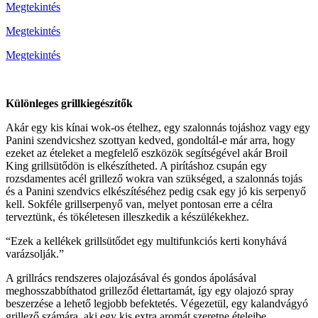
Megtekintés
Megtekintés
Megtekintés
Különleges grillkiegészítők
Akár egy kis kínai wok-os ételhez, egy szalonnás tojáshoz vagy egy
Panini szendvicshez szottyan kedved, gondoltál-e már arra, hogy
ezeket az ételeket a megfelelő eszközök segítségével akár Broil
King grillsütődön is elkészítheted. A pirításhoz csupán egy
rozsdamentes acél grillező wokra van szükséged, a szalonnás tojás
és a Panini szendvics elkészítéséhez pedig csak egy jó kis serpenyő
kell. Sokféle grillserpenyő van, melyet pontosan erre a célra
terveztünk, és tökéletesen illeszkedik a készülékekhez.
“Ezek a kellékek grillsütődet egy multifunkciós kerti konyhává
varázsolják.”
A grillrács rendszeres olajozásával és gondos ápolásával
meghosszabbíthatod grilleződ élettartamát, így egy olajozó spray
beszerzése a lehető legjobb befektetés. Végezetül, egy kalandvágyó
grillező számára, aki egy kis extra aromát szeretne ételeibe