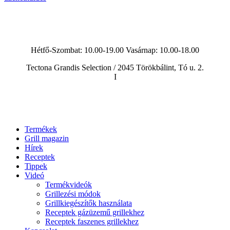
Hétfő-Szombat: 10.00-19.00 Vasárnap:
10.00-18.00
Tectona Grandis Selection / 2045 Törökbálint, Tó u. 2.
I
Termékek
Grill magazin
Hírek
Receptek
Tippek
Videó
Termékvideók
Grillezési módok
Grillkiegészítők használata
Receptek gázüzemű grillekhez
Receptek faszenes grillekhez