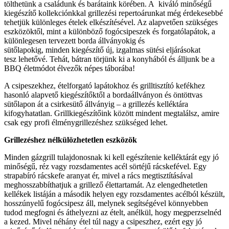
tölthetünk a családunk és barátaink körében. A kiváló minőségű
kiegészítő kollekciónkkal grillezési repertoárunkat még érdekesebbé
tehetjük különleges ételek elkészítésével. Az alapvetően szükséges
eszközöktől, mint a különböző fogócsipeszek és forgatólapátok, a
különlegesen tervezett borda állványokig és
sütőlapokig, minden kiegészítő új, izgalmas sütési eljárásokat
tesz lehetővé. Tehát, bátran törjünk ki a konyhából és álljunk be a
BBQ életmódot élvezők népes táborába!
A csipeszekhez, ételforgató lapátokhoz és grilltisztító kefékhez
hasonló alapvető kiegészítőktől a bordaállványon és öntöttvas
sütőlapon át a csirkesütő állványig – a grillezés kelléktára
kifogyhatatlan. Grillkiegészítőink között mindent megtalálsz, amire
csak egy profi élménygrillezéshez szükséged lehet.
Grillezéshez nélkülözhetetlen eszközök
Minden gázgrill tulajdonosnak ki kell egészítenie kelléktárát egy jó
minőségű, réz vagy rozsdamentes acél sörtéjű rácskefével. Egy
strapabíró rácskefe aranyat ér, mivel a rács megtisztításával
meghosszabbíthatjuk a grillező élettartamát. Az elengedhetetlen
kellékek listáján a második helyen egy rozsdamentes acélból készült,
hosszúnyelű fogócsipesz áll, melynek segítségével könnyebben
tudod megfogni és áthelyezni az ételt, anélkül, hogy megperzselnéd
a kezed. Mivel néhány étel túl nagy a csipeszhez, ezért egy jó