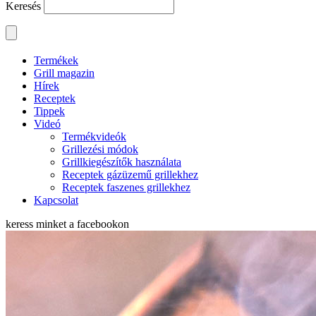
Keresés
Termékek
Grill magazin
Hírek
Receptek
Tippek
Videó
Termékvideók
Grillezési módok
Grillkiegészítők használata
Receptek gázüzemű grillekhez
Receptek faszenes grillekhez
Kapcsolat
keress minket a
facebookon