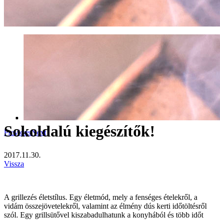
Sokoldalú kiegészítők!
Previous
Next
2017.11.30.
Vissza
A grillezés életstílus. Egy életmód, mely a fenséges ételekről, a
vidám összejövetelekről, valamint az élmény dús kerti időtöltésről
szól. Egy grillsütővel kiszabadulhatunk a konyhából és több időt