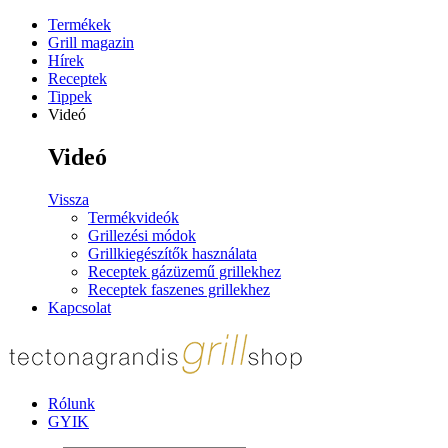
Termékek
Grill magazin
Hírek
Receptek
Tippek
Videó
Videó
Vissza
Termékvideók
Grillezési módok
Grillkiegészítők használata
Receptek gázüzemű grillekhez
Receptek faszenes grillekhez
Kapcsolat
Rólunk
GYIK