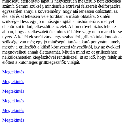
minőségű ételforgató lapát is nagyszerűen megtérülő befektetésnek
számít. Semmi szükség mindenféle extrával felszerelt ételforgatóra,
egyszerűen annyi a követelmény, hogy alá lehessen csúsztatni az
étel alá és át lehessen vele fordítani a másik oldalára. Szintén
szükséged lesz egy jó minőségű digitális húshőmérőre, mellyel
ellenőrizni tudod, elkészült-e az étel. A hőmérővel biztos lehetsz
abban, hogy az elkészített étel nincs túlsülve vagy nem marad kissé
nyers. A kellékek sorát zárva egy szabadtéri grillező tulajdonosának
szüksége van még egy jó minőségű, tartós takaró ponyvára, amely
megóvja grillezőjét a külső környezeti tényezőktől, így az évekkel
megnövelheti annak élettartamát. Miután mind az öt grillezéshez
nélkülözhetetlen kiegészítővel rendelkezel, itt az idő, hogy feltárjuk
előtted a különleges grillkiegészítők világát.
Megtekintés
Megtekintés
Megtekintés
Megtekintés
Megtekintés
Megtekintés