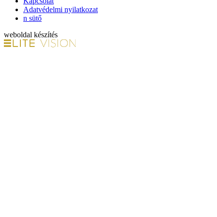
Kapcsolat
Adatvédelmi nyilatkozat
n sütő
weboldal készítés