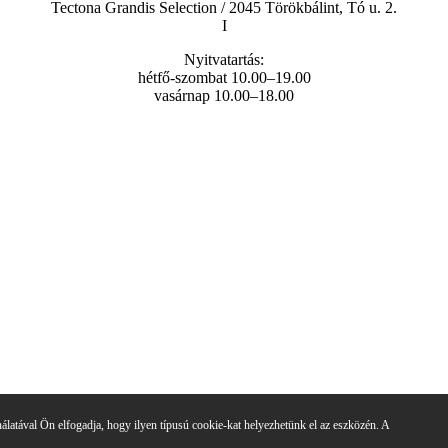
Tectona Grandis Selection / 2045 Törökbálint, Tó u. 2.
I
Nyitvatartás:
hétfő-szombat 10.00–19.00
vasárnap 10.00–18.00
álatával Ön elfogadja, hogy ilyen típusú cookie-kat helyezhetünk el az eszközén. A