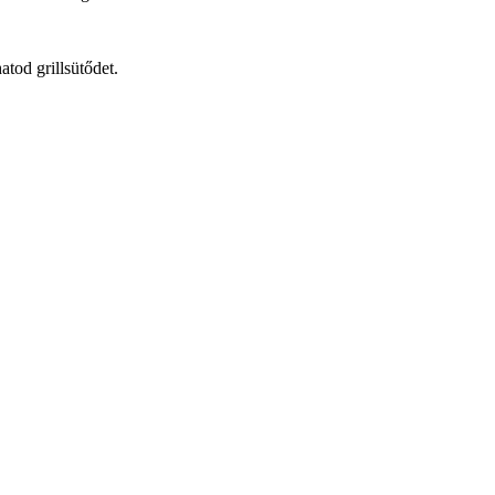
tod grillsütődet.