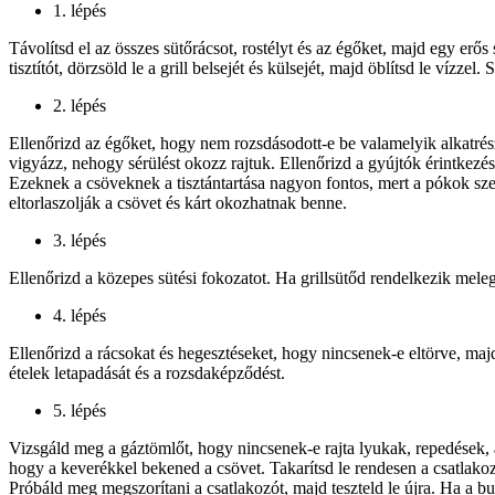
1. lépés
Távolítsd el az összes sütőrácsot, rostélyt és az égőket, majd egy erős 
tisztítót, dörzsöld le a grill belsejét és külsejét, majd öblítsd le vízzel
2. lépés
Ellenőrizd az égőket, hogy nem rozsdásodott-e be valamelyik alkatrész
vigyázz, nehogy sérülést okozz rajtuk. Ellenőrizd a gyújtók érintkezése
Ezeknek a csöveknek a tisztántartása nagyon fontos, mert a pókok sze
eltorlaszolják a csövet és kárt okozhatnak benne.
3. lépés
Ellenőrizd a közepes sütési fokozatot. Ha grillsütőd rendelkezik meleg
4. lépés
Ellenőrizd a rácsokat és hegesztéseket, hogy nincsenek-e eltörve, ma
ételek letapadását és a rozsdaképződést.
5. lépés
Vizsgáld meg a gáztömlőt, hogy nincsenek-e rajta lyukak, repedések,
hogy a keverékkel bekened a csövet. Takarítsd le rendesen a csatlakozó
Próbáld meg megszorítani a csatlakozót, majd teszteld le újra. Ha a 