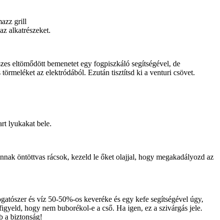
azz grill
 az alkatrészeket.
sszes eltömődött bemenetet egy fogpiszkáló segítségével, de
törmeléket az elektródából. Ezután tisztítsd ki a venturi csövet.
rt lyukakat bele.
annak öntöttvas rácsok, kezeld le őket olajjal, hogy megakadályozd az
gatószer és víz 50-50%-os keveréke és egy kefe segítségével úgy,
figyeld, hogy nem buborékol-e a cső. Ha igen, ez a szivárgás jele.
b a biztonság!