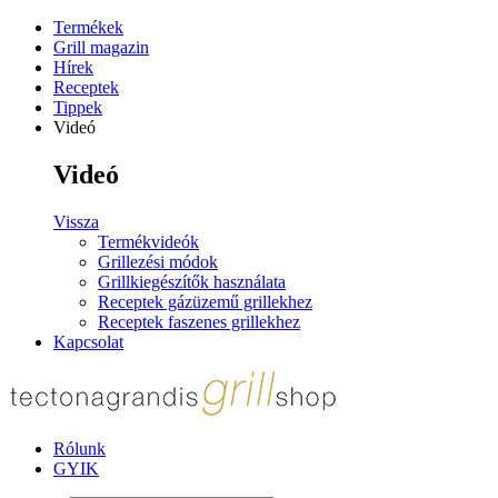
Termékek
Grill magazin
Hírek
Receptek
Tippek
Videó
Videó
Vissza
Termékvideók
Grillezési módok
Grillkiegészítők használata
Receptek gázüzemű grillekhez
Receptek faszenes grillekhez
Kapcsolat
Rólunk
GYIK