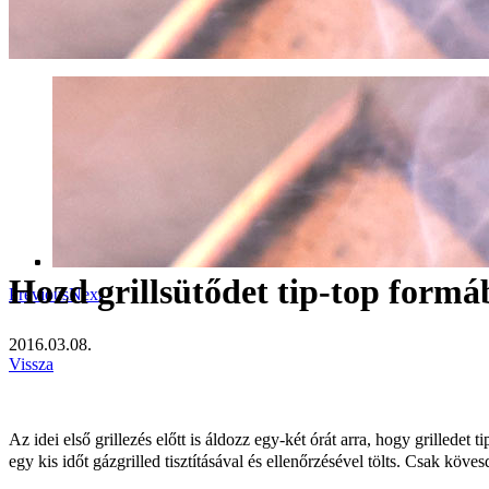
Hozd grillsütődet tip-top formá
Previous
Next
2016.03.08.
Vissza
Az idei első grillezés előtt is áldozz egy-két órát arra, hogy grilled
egy kis időt gázgrilled tisztításával és ellenőrzésével tölts. Csak köv