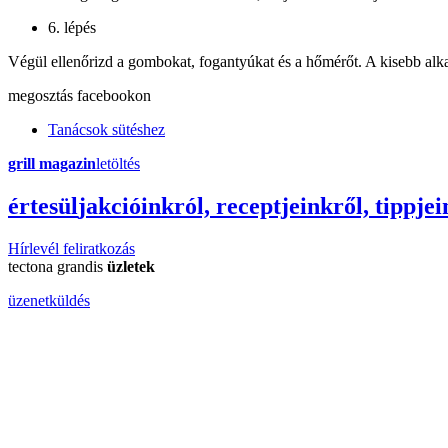
6. lépés
Végül ellenőrizd a gombokat, fogantyúkat és a hőmérőt. A kisebb alkat
megosztás
facebookon
Tanácsok sütéshez
grill magazin
letöltés
érte
sül
j
akcióinkról, receptjeinkről, tippjei
Hírlevél feliratkozás
tectona grandis
üzletek
üzenetküldés