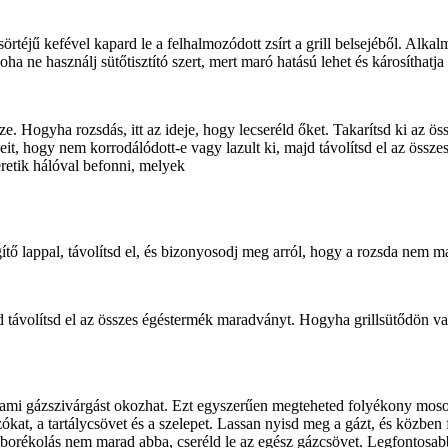
sörtéjű kefével kapard le a felhalmozódott zsírt a grill belsejéből. Alkalm
. Soha ne használj sütőtisztító szert, mert maró hatású lehet és károsíthatja
e. Hogyha rozsdás, itt az ideje, hogy lecseréld őket. Takarítsd ki az ö
it, hogy nem korrodálódott-e vagy lazult ki, majd távolítsd el az összes 
retik hálóval befonni, melyek
ítő lappal, távolítsd el, és bizonyosodj meg arról, hogy a rozsda nem ma
jd távolítsd el az összes égéstermék maradványt. Hogyha grillsütődön v
 ami gázszivárgást okozhat. Ezt egyszerűen megteheted folyékony moso
kat, a tartálycsövet és a szelepet. Lassan nyisd meg a gázt, és közben 
buborékolás nem marad abba, cseréld le az egész gázcsövet. Legfontosab