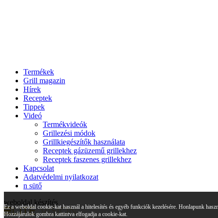
Termékek
Grill magazin
Hírek
Receptek
Tippek
Videó
Termékvideók
Grillezési módok
Grillkiegészítők használata
Receptek gázüzemű grillekhez
Receptek faszenes grillekhez
Kapcsolat
Adatvédelmi nyilatkozat
n sütő
weboldal készítés
Ez a weboldal cookie-kat használ a hitelesítés és egyéb funkciók kezelésére. Honlapunk haszn
Hozzájárulok gombra kattintva elfogadja a cookie-kat.