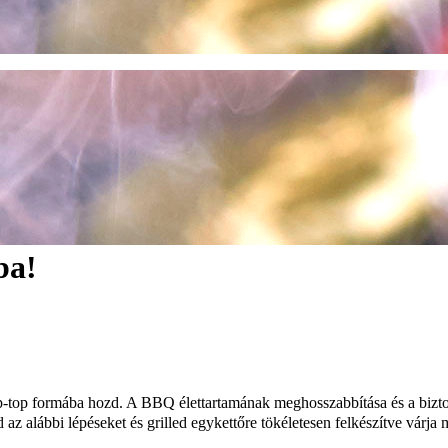
ba!
et tip-top formába hozd. A BBQ élettartamának meghosszabbítása és a biz
esd az alábbi lépéseket és grilled egykettőre tökéletesen felkészítve vár