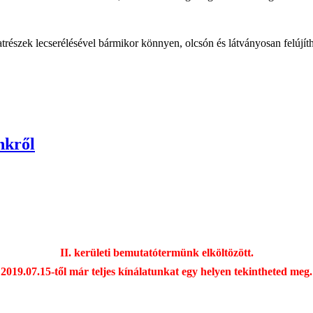
részek lecserélésével bármikor könnyen, olcsón és látványosan felújítha
nkről
II. kerületi bemutatótermünk elköltözött.
2019.07.15-től már teljes kínálatunkat egy helyen tekintheted meg.