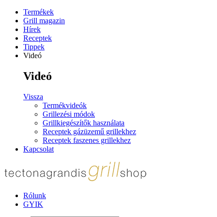
Termékek
Grill magazin
Hírek
Receptek
Tippek
Videó
Videó
Vissza
Termékvideók
Grillezési módok
Grillkiegészítők használata
Receptek gázüzemű grillekhez
Receptek faszenes grillekhez
Kapcsolat
Rólunk
GYIK