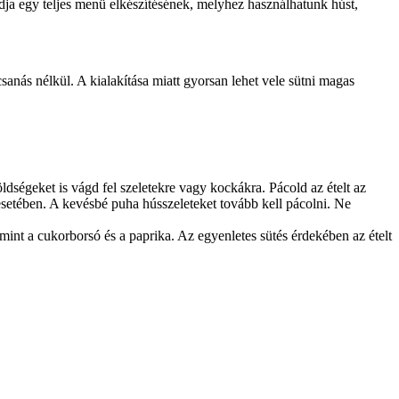
dja egy teljes menü elkészítésének, melyhez használhatunk húst,
sanás nélkül. A kialakítása miatt gyorsan lehet vele sütni magas
öldségeket is vágd fel szeletekre vagy kockákra. Pácold az ételt az
 esetében. A kevésbé puha hússzeleteket tovább kell pácolni. Ne
mint a cukorborsó és a paprika. Az egyenletes sütés érdekében az ételt