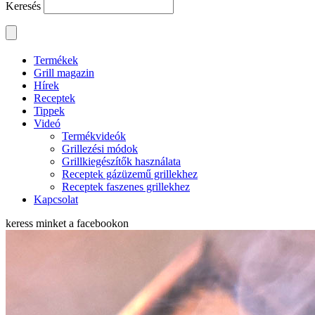
Keresés
Termékek
Grill magazin
Hírek
Receptek
Tippek
Videó
Termékvideók
Grillezési módok
Grillkiegészítők használata
Receptek gázüzemű grillekhez
Receptek faszenes grillekhez
Kapcsolat
keress minket a
facebookon