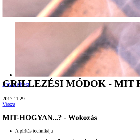
GRILLEZÉSI MÓDOK - MIT 
Previous
Next
2017.11.29.
Vissza
MIT-HOGYAN...? - Wokozás​
A pirítás technikája