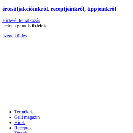
érte
sül
j
akcióinkról, receptjeinkről, tippjeinkről
Hírlevél feliratkozás
tectona grandis
üzletek
üzenetküldés
Termékek
Grill magazin
Hírek
Receptek