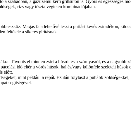
tő a szabadban, a gázüzemű kerti grillsütőn is. Gyors és egészséges mó
ldségek, rizs vagy tészta végtelen kombinációjában.
bb eszköz. Magas fala lehetővé teszi a pirítást kevés zsiradékon, kilocc
n feltétele a sikeres pirításnak.
ákra. Távolíts el minden zsírt a húsról és a szárnyasról, és a nagyobb z
pácolási idő eltér a vörös húsok, hal és/vagy különféle szeletelt húsok
s előtt.
ségeket, mint például a répát. Ezután folytasd a puhább zöldségekkel, 
apát segítségével.