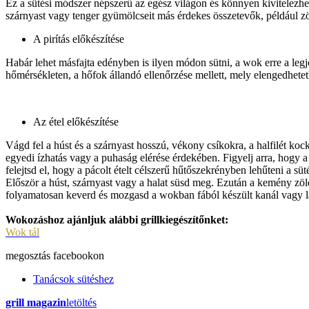
Ez a sütési módszer népszerű az egész világon és könnyen kivitelezhe
szárnyast vagy tenger gyümölcseit más érdekes összetevők, például zö
A pirítás előkészítése
Habár lehet másfajta edényben is ilyen módon sütni, a wok erre a legjo
hőmérsékleten, a hőfok állandó ellenőrzése mellett, mely elengedhetetle
Az étel előkészítése
Vágd fel a húst és a szárnyast hosszú, vékony csíkokra, a halfilét kock
egyedi ízhatás vagy a puhaság elérése érdekében. Figyelj arra, hogy a 
felejtsd el, hogy a pácolt ételt célszerű hűtőszekrényben lehűteni a süté
Először a húst, szárnyast vagy a halat süsd meg. Ezután a kemény zöld
folyamatosan keverd és mozgasd a wokban fából készült kanál vagy l
Wokozáshoz ajánljuk alábbi grillkiegészítőnket:
Wok tál
megosztás
facebookon
Tanácsok sütéshez
grill magazin
letöltés