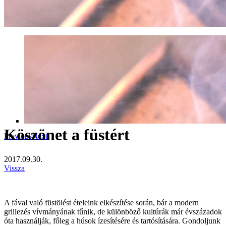
Köszönet a füstért
Previous
Next
2017.09.30.
Vissza
A fával való füstölést ételeink elkészítése során, bár a modern
grillezés vívmányának tűnik, de különböző kultúrák már évszázadok
óta használják, főleg a húsok ízesítésére és tartósítására. Gondoljunk