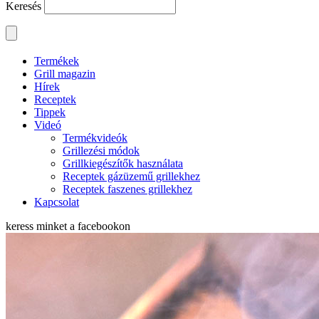
Keresés
Termékek
Grill magazin
Hírek
Receptek
Tippek
Videó
Termékvideók
Grillezési módok
Grillkiegészítők használata
Receptek gázüzemű grillekhez
Receptek faszenes grillekhez
Kapcsolat
keress minket a
facebookon