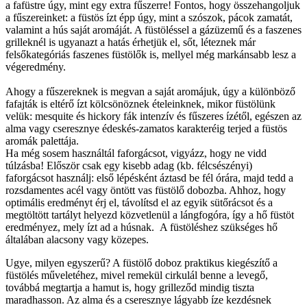
a fafüstre úgy, mint egy extra fűszerre! Fontos, hogy összehangoljuk
a fűszereinket: a füstös ízt épp úgy, mint a szószok, pácok zamatát,
valamint a hús saját aromáját. A füstöléssel a gázüzemű és a faszenes
grilleknél is ugyanazt a hatás érhetjük el, sőt, léteznek már
felsőkategóriás faszenes füstölők is, mellyel még markánsabb lesz a
végeredmény.
Ahogy a fűszereknek is megvan a saját aromájuk, úgy a különböző
fafajták is eltérő ízt kölcsönöznek ételeinknek, mikor füstölünk
velük: mesquite és hickory fák intenzív és fűszeres ízétől, egészen az
alma vagy cseresznye édeskés-zamatos karakteréig terjed a füstös
aromák palettája.
Ha még sosem használtál faforgácsot, vigyázz, hogy ne vidd
túlzásba! Először csak egy kisebb adag (kb. félcsészényi)
faforgácsot használj: első lépésként áztasd be fél órára, majd tedd a
rozsdamentes acél vagy öntött vas füstölő dobozba. Ahhoz, hogy
optimális eredményt érj el, távolítsd el az egyik sütőrácsot és a
megtöltött tartályt helyezd közvetlenül a lángfogóra, így a hő füstöt
eredményez, mely ízt ad a húsnak. A füstöléshez szükséges hő
általában alacsony vagy közepes.
Ugye, milyen egyszerű? A füstölő doboz praktikus kiegészítő a
füstölés műveletéhez, mivel remekül cirkulál benne a levegő,
továbbá megtartja a hamut is, hogy grilleződ mindig tiszta
maradhasson. Az alma és a cseresznye lágyabb íze kezdésnek