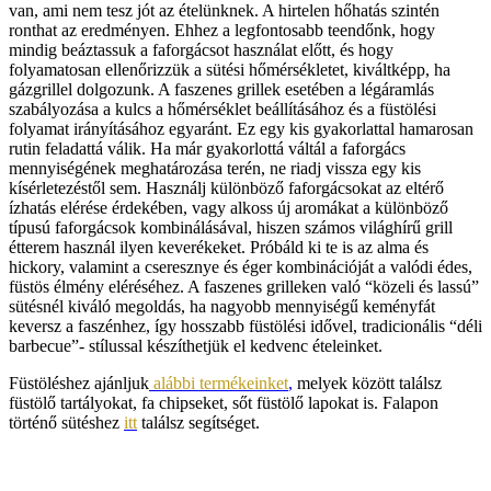
van, ami nem tesz jót az ételünknek. A hirtelen hőhatás szintén
ronthat az eredményen. Ehhez a legfontosabb teendőnk, hogy
mindig beáztassuk a faforgácsot használat előtt, és hogy
folyamatosan ellenőrizzük a sütési hőmérsékletet, kiváltképp, ha
gázgrillel dolgozunk. A faszenes grillek esetében a légáramlás
szabályozása a kulcs a hőmérséklet beállításához és a füstölési
folyamat irányításához egyaránt. Ez egy kis gyakorlattal hamarosan
rutin feladattá válik. Ha már gyakorlottá váltál a faforgács
mennyiségének meghatározása terén, ne riadj vissza egy kis
kísérletezéstől sem. Használj különböző faforgácsokat az eltérő
ízhatás elérése érdekében, vagy alkoss új aromákat a különböző
típusú faforgácsok kombinálásával, hiszen számos világhírű grill
étterem használ ilyen keverékeket. Próbáld ki te is az alma és
hickory, valamint a cseresznye és éger kombinációját a valódi édes,
füstös élmény eléréséhez. A faszenes grilleken való “közeli és lassú”
sütésnél kiváló megoldás, ha nagyobb mennyiségű keményfát
keversz a faszénhez, így hosszabb füstölési idővel, tradicionális “déli
barbecue”- stílussal készíthetjük el kedvenc ételeinket.
Füstöléshez ajánljuk
alábbi termékeinket
,
melyek között találsz
füstölő tartályokat, fa chipseket, sőt füstölő lapokat is. Falapon
történő sütéshez
itt
találsz segítséget.