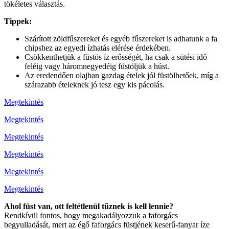
tökéletes választás.
Tippek:
Szárított zöldfűszereket és egyéb fűszereket is adhatunk a fa
chipshez az egyedi ízhatás elérése érdekében.
Csökkenthetjük a füstös íz erősségét, ha csak a sütési idő
feléig vagy háromnegyedéig füstöljük a húst.
Az eredendően olajban gazdag ételek jól füstölhetőek, míg a
szárazabb ételeknek jó tesz egy kis pácolás.
Megtekintés
Megtekintés
Megtekintés
Megtekintés
Megtekintés
Megtekintés
Ahol füst van, ott feltétlenül tűznek is kell lennie?
Rendkívül fontos, hogy megakadályozzuk a faforgács
begyulladását, mert az égő faforgács füstjének keserű-fanyar íze