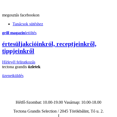
megosztás
facebookon
Tanácsok sütéshez
grill magazin
letöltés
érte
sül
j
akcióinkról, receptjeinkről,
tippjeinkről
Hírlevél feliratkozás
tectona grandis
üzletek
üzenetküldés
Hétfő-Szombat: 10.00-19.00 Vasárnap:
10.00-18.00
Tectona Grandis Selection / 2045 Törökbálint, Tó u. 2.
I