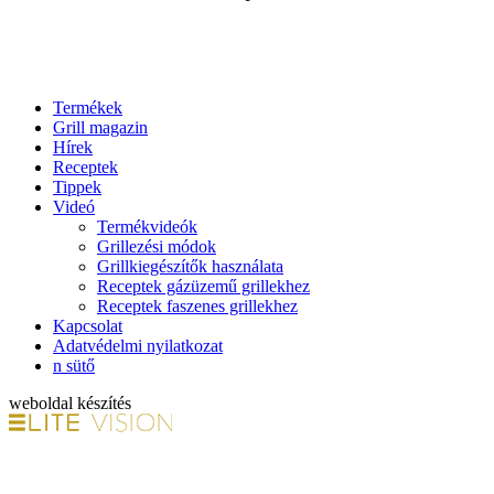
Termékek
Grill magazin
Hírek
Receptek
Tippek
Videó
Termékvideók
Grillezési módok
Grillkiegészítők használata
Receptek gázüzemű grillekhez
Receptek faszenes grillekhez
Kapcsolat
Adatvédelmi nyilatkozat
n sütő
weboldal készítés