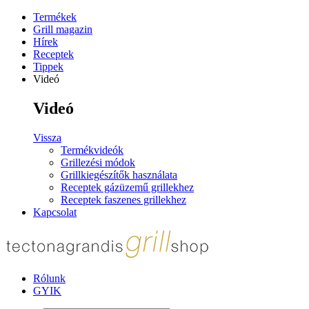
Termékek
Grill magazin
Hírek
Receptek
Tippek
Videó
Videó
Vissza
Termékvideók
Grillezési módok
Grillkiegészítők használata
Receptek gázüzemű grillekhez
Receptek faszenes grillekhez
Kapcsolat
Rólunk
GYIK