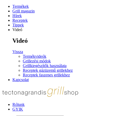
Termékek
Grill magazin
Hírek
Receptek
Tippek
Videó
Videó
Vissza
Termékvideók
Grillezési módok
Grillkiegészítők használata
Receptek gázüzemű grillekhez
Receptek faszenes grillekhez
Kapcsolat
Rólunk
GYIK