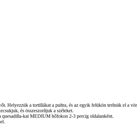
. Helyezzük a tortillákat a pultra, és az egyik felükön terítsük el a vör
ecsukjuk, és összeszorítjuk a széleket.
zzük a quesadilla-kat MEDIUM hőfokon 2-3 percig oldalanként.
el.