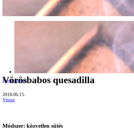
Vörösbabos quesadilla
Previous
Next
2018.06.15.
Vissza
Módszer:
közvetlen sütés