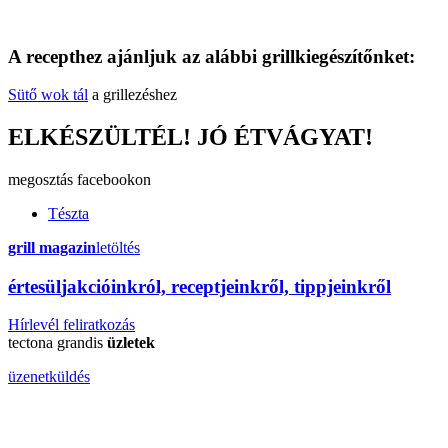
A recepthez ajánljuk az alábbi grillkiegészítőnket:
Sütő wok tál
a grillezéshez
ELKÉSZÜLTÉL! JÓ ÉTVÁGYAT!
megosztás
facebookon
Tészta
grill magazin
letöltés
érte
sül
j
akcióinkról, receptjeinkről, tippjeinkről
Hírlevél feliratkozás
tectona grandis
üzletek
üzenetküldés