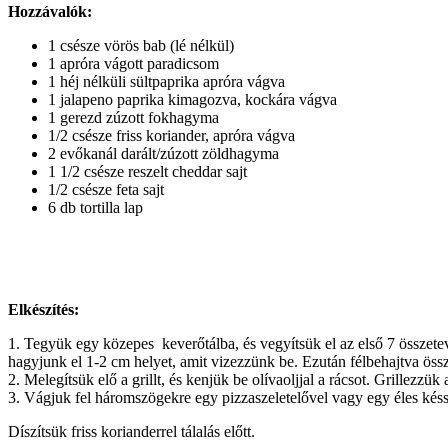
Hozzávalók:
1 csésze vörös bab (lé nélkül)
1 apróra vágott paradicsom
1 héj nélküli sültpaprika apróra vágva
1 jalapeno paprika kimagozva, kockára vágva
1 gerezd zúzott fokhagyma
1/2 csésze friss koriander, apróra vágva
2 evőkanál darált/zúzott zöldhagyma
1 1/2 csésze reszelt cheddar sajt
1/2 csésze feta sajt
6 db tortilla lap
Elkészítés:
1. Tegyük egy közepes keverőtálba, és vegyítsük el az első 7 összetevőt
hagyjunk el 1-2 cm helyet, amit vizezzünk be. Ezután félbehajtva össz
2. Melegítsük elő a grillt, és kenjük be olívaoljjal a rácsot. Grille
3. Vágjuk fel háromszögekre egy pizzaszeletelővel vagy egy éles késs
Díszítsük friss korianderrel tálalás előtt.