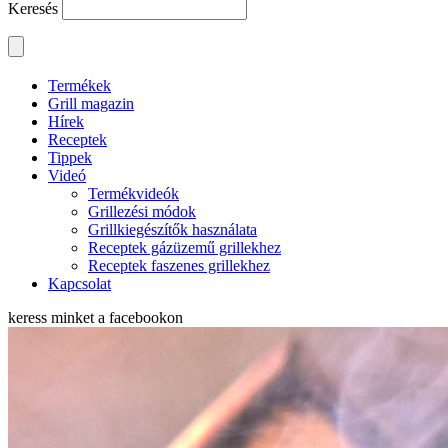
Keresés
Termékek
Grill magazin
Hírek
Receptek
Tippek
Videó
Termékvideók
Grillezési módok
Grillkiegészítők használata
Receptek gázüzemű grillekhez
Receptek faszenes grillekhez
Kapcsolat
keress minket a
facebookon