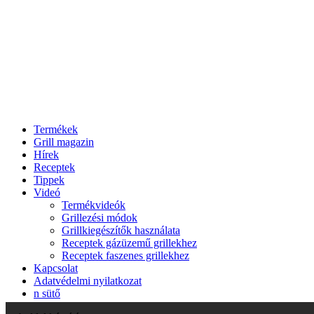
Termékek
Grill magazin
Hírek
Receptek
Tippek
Videó
Termékvideók
Grillezési módok
Grillkiegészítők használata
Receptek gázüzemű grillekhez
Receptek faszenes grillekhez
Kapcsolat
Adatvédelmi nyilatkozat
n sütő