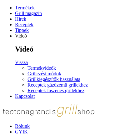
Termékek
Grill magazin
Hírek
Receptek
Tippek
Videó
Videó
Vissza
Termékvideók
Grillezési módok
Grillkiegészítők használata
Receptek gázüzemű grillekhez
Receptek faszenes grillekhez
Kapcsolat
Rólunk
GYIK