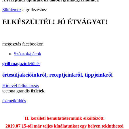
Sütőlemez
a grillezéshez
ELKÉSZÜLTÉL! JÓ ÉTVÁGYAT!
megosztás
facebookon
Szószok/pácok
grill magazin
letöltés
érte
sül
j
akcióinkról, receptjeinkről, tippjeinkről
Hírlevél feliratkozás
tectona grandis
üzletek
üzenetküldés
II. kerületi bemutatótermünk elköltözött.
2019.07.15-től már teljes kínálatunkat egy helyen tekintheted