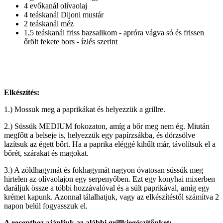
4 evőkanál olívaolaj
4 teáskanál Dijoni mustár
2 teáskanál méz
1,5 teáskanál friss bazsalikom - apróra vágva só és frissen
őrölt fekete bors - ízlés szerint
Elkészítés:
1.) Mossuk meg a paprikákat és helyezzük a grillre.
2.) Süssük MEDIUM fokozaton, amíg a bőr meg nem ég. Miután
megfőtt a belseje is, helyezzük egy papírzsákba, és dörzsölve
lazítsuk az égett bőrt. Ha a paprika eléggé kihűlt már, távolítsuk el a
bőrét, szárakat és magokat.
3.) A zöldhagymát és fokhagymát nagyon óvatosan süssük meg
hirtelen az olívaolajon egy serpenyőben. Ezt egy konyhai mixerben
daráljuk össze a többi hozzávalóval és a sült paprikával, amíg egy
krémet kapunk. Azonnal tálalhatjuk, vagy az elkészítéstől számítva 2
napon belül fogyasszuk el.
A recepthez ajánljuk az alábbi grillkiegészítőnket: