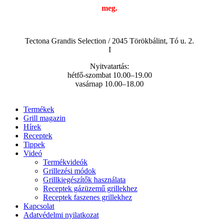
meg.
Tectona Grandis Selection / 2045 Törökbálint, Tó u. 2.
I
Nyitvatartás:
hétfő-szombat 10.00–19.00
vasárnap 10.00–18.00
Termékek
Grill magazin
Hírek
Receptek
Tippek
Videó
Termékvideók
Grillezési módok
Grillkiegészítők használata
Receptek gázüzemű grillekhez
Receptek faszenes grillekhez
Kapcsolat
Adatvédelmi nyilatkozat