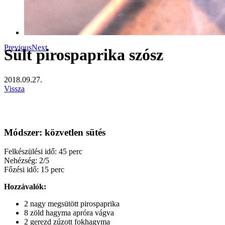
Previous
Next
Sült pirospaprika szósz
2018.09.27.
Vissza
Módszer: közvetlen sütés
Felkészülési idő: 45 perc
Nehézség: 2/5
Főzési idő: 15 perc
Hozzávalók:
2 nagy megsütött pirospaprika
8 zöld hagyma apróra vágva
2 gerezd zúzott fokhagyma