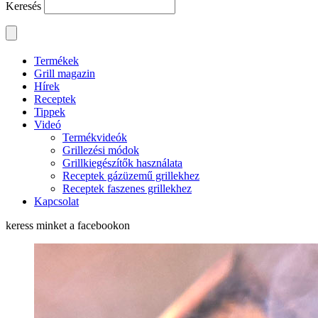
Keresés
Termékek
Grill magazin
Hírek
Receptek
Tippek
Videó
Termékvideók
Grillezési módok
Grillkiegészítők használata
Receptek gázüzemű grillekhez
Receptek faszenes grillekhez
Kapcsolat
keress minket a
facebookon