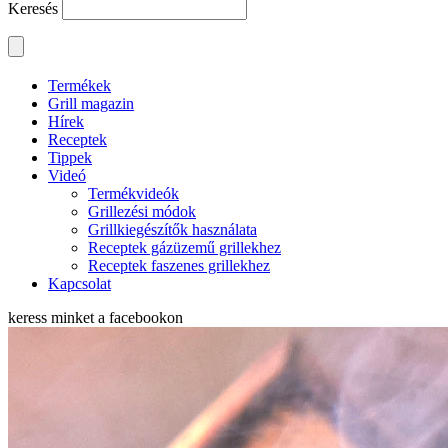
Keresés
Termékek
Grill magazin
Hírek
Receptek
Tippek
Videó
Termékvideók
Grillezési módok
Grillkiegészítők használata
Receptek gázüzemű grillekhez
Receptek faszenes grillekhez
Kapcsolat
keress minket a
facebookon