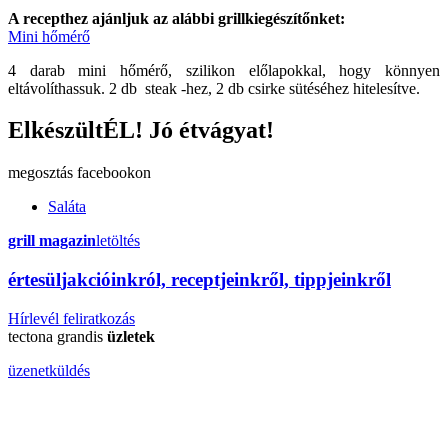
A recepthez ajánljuk az alábbi grillkiegészítőnket:
Mini hőmérő
4 darab mini hőmérő, szilikon előlapokkal, hogy könnyen
eltávolíthassuk. 2 db steak -hez, 2 db csirke sütéséhez hitelesítve.
ElkészültÉL! Jó étvágyat!
megosztás
facebookon
Saláta
grill magazin
letöltés
érte
sül
j
akcióinkról, receptjeinkről, tippjeinkről
Hírlevél feliratkozás
tectona grandis
üzletek
üzenetküldés