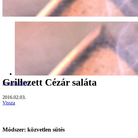
Grillezett Cézár saláta
Previous
Next
2016.02.03.
Vissza
Módszer: közvetlen sütés