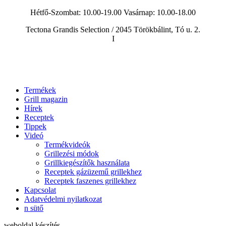
Hétfő-Szombat: 10.00-19.00 Vasárnap:
10.00-18.00
Tectona Grandis Selection / 2045 Törökbálint, Tó u. 2.
I
Termékek
Grill magazin
Hírek
Receptek
Tippek
Videó
Termékvideók
Grillezési módok
Grillkiegészítők használata
Receptek gázüzemű grillekhez
Receptek faszenes grillekhez
Kapcsolat
Adatvédelmi nyilatkozat
n sütő
weboldal készítés