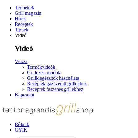
Termékek
Grill magazin
Hírek
Receptek
Tippek
Videó
Videó
Vissza
Termékvideók
Grillezési módok
Grillkiegészítők használata
Receptek gázüzemű grillekhez
Receptek faszenes grillekhez
Kapcsolat
Rólunk
GYIK