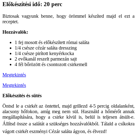
Előkészítési idő: 20 perc
Biztosak vagyunk benne, hogy örömmel készíted majd el ezt a
receptet.
Hozzávalók:
1 fej mosott és előkészített római saláta
1/4 csésze cézár saláta dresszing
1/4 csésze pirított kenyérkocka
2 evőkanál reszelt parmezán sajt
4 fél bőrözött és csontozott csirkemell
Megtekintés
Megtekintés
Előkészítés és sütés
Öntsd le a csirkét az öntettel, majd grillezd 4-5 percig oldalanként,
alacsony hőfokon, amíg meg nem sül. Használd a hőmérőt annak
megállapítására, hogy a csirke kívül is, belül is teljesen átsült-e.
Állítsd össze a salátát a szükséges hozzávalókból.
Tálald a csíkokra
vágott csirkét eszményi Cézár saláta ágyon, és élvezd!