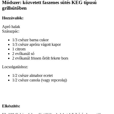
Módszer: közvetett faszenes sütés KEG típusú
grillsütőben
Hozzávalók:
Apró halak
Szárazpác:
1/3 csésze barna cukor
1/3 csésze apróra vágott kapor
1 citrom
2 evőkanál só
2 evőkanál frissen őrölt fekete bors
Locsolgatáshoz:
1/2 csésze almabor ecetet
1/2 csésze canola (vagy repceolaj)
Elkészítés: