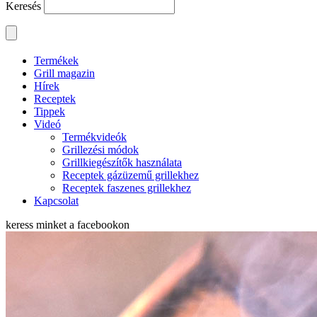
Keresés
Termékek
Grill magazin
Hírek
Receptek
Tippek
Videó
Termékvideók
Grillezési módok
Grillkiegészítők használata
Receptek gázüzemű grillekhez
Receptek faszenes grillekhez
Kapcsolat
keress minket a
facebookon