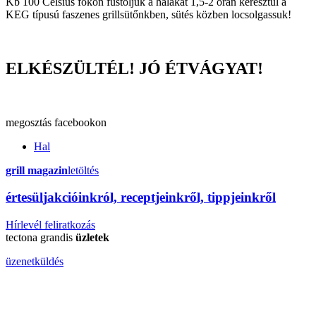
Kb 100 Celsius fokon füstöljük a halakat 1,5-2 órán keresztül a
KEG típusú faszenes grillsütőnkben, sütés közben locsolgassuk!
ELKÉSZÜLTÉL! JÓ ÉTVÁGYAT!
megosztás
facebookon
Hal
grill magazin
letöltés
érte
sül
j
akcióinkról, receptjeinkről, tippjeinkről
Hírlevél feliratkozás
tectona grandis
üzletek
üzenetküldés