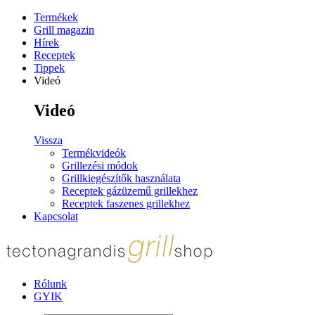
Termékek
Grill magazin
Hírek
Receptek
Tippek
Videó
Videó
Vissza
Termékvideók
Grillezési módok
Grillkiegészítők használata
Receptek gázüzemű grillekhez
Receptek faszenes grillekhez
Kapcsolat
Rólunk
GYIK