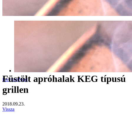
Füstölt apróhalak KEG típusú
Previous
Next
grillen
2018.09.23.
Vissza