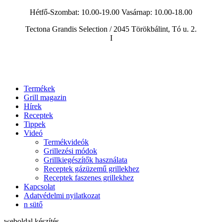
Hétfő-Szombat: 10.00-19.00 Vasárnap:
10.00-18.00
Tectona Grandis Selection / 2045 Törökbálint, Tó u. 2.
I
Termékek
Grill magazin
Hírek
Receptek
Tippek
Videó
Termékvideók
Grillezési módok
Grillkiegészítők használata
Receptek gázüzemű grillekhez
Receptek faszenes grillekhez
Kapcsolat
Adatvédelmi nyilatkozat
n sütő
weboldal készítés