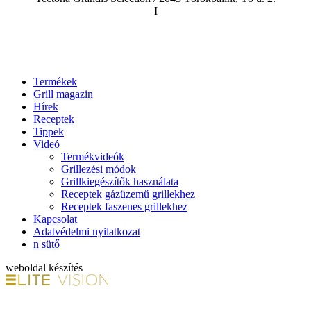
I
Termékek
Grill magazin
Hírek
Receptek
Tippek
Videó
Termékvideók
Grillezési módok
Grillkiegészítők használata
Receptek gázüzemű grillekhez
Receptek faszenes grillekhez
Kapcsolat
Adatvédelmi nyilatkozat
n sütő
weboldal készítés