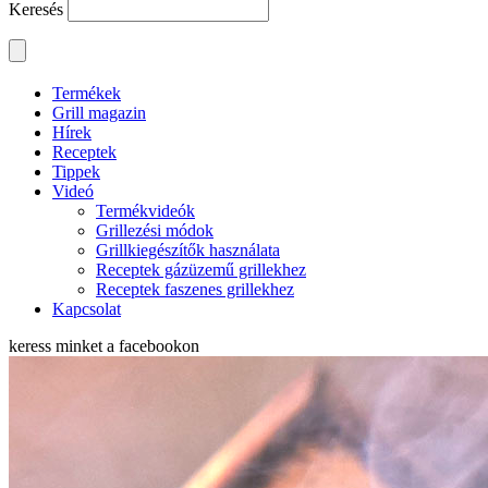
Keresés
Termékek
Grill magazin
Hírek
Receptek
Tippek
Videó
Termékvideók
Grillezési módok
Grillkiegészítők használata
Receptek gázüzemű grillekhez
Receptek faszenes grillekhez
Kapcsolat
keress minket a
facebookon