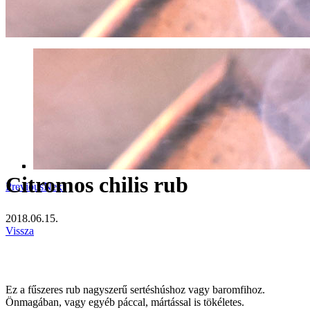
Citromos chilis rub
Previous
Next
2018.06.15.
Vissza
Ez a fűszeres rub nagyszerű sertéshúshoz vagy baromfihoz.
Önmagában, vagy egyéb páccal, mártással is tökéletes.