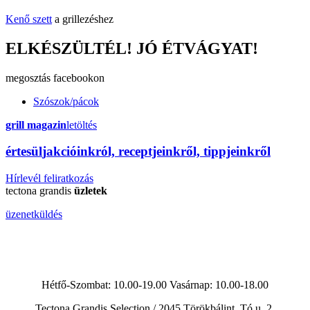
Kenő szett
a grillezéshez
ELKÉSZÜLTÉL! JÓ ÉTVÁGYAT!
megosztás
facebookon
Szószok/pácok
grill magazin
letöltés
érte
sül
j
akcióinkról, receptjeinkről, tippjeinkről
Hírlevél feliratkozás
tectona grandis
üzletek
üzenetküldés
Hétfő-Szombat: 10.00-19.00 Vasárnap:
10.00-18.00
Tectona Grandis Selection / 2045 Törökbálint, Tó u. 2.