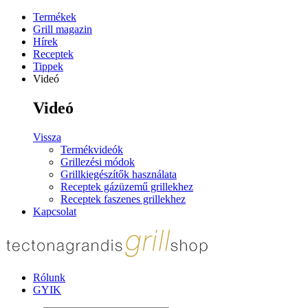
Termékek
Grill magazin
Hírek
Receptek
Tippek
Videó
Videó
Vissza
Termékvideók
Grillezési módok
Grillkiegészítők használata
Receptek gázüzemű grillekhez
Receptek faszenes grillekhez
Kapcsolat
Rólunk
GYIK