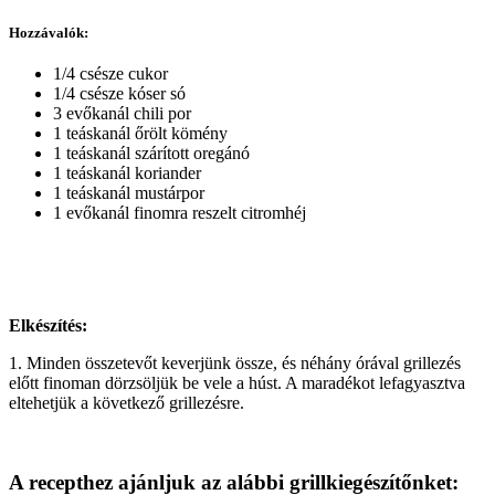
Hozzávalók:
1/4 csésze cukor
1/4 csésze kóser só
3 evőkanál chili por
1 teáskanál őrölt kömény
1 teáskanál szárított oregánó
1 teáskanál koriander
1 teáskanál mustárpor
1 evőkanál finomra reszelt citromhéj
Elkészítés:
1. Minden összetevőt keverjünk össze, és néhány órával grillezés
előtt finoman dörzsöljük be vele a húst. A maradékot lefagyasztva
eltehetjük a következő grillezésre.
A recepthez ajánljuk az alábbi grillkiegészítőnket: