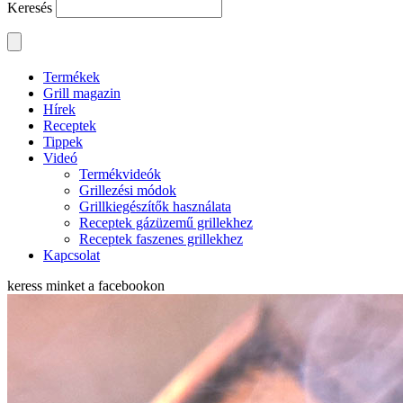
Keresés
Termékek
Grill magazin
Hírek
Receptek
Tippek
Videó
Termékvideók
Grillezési módok
Grillkiegészítők használata
Receptek gázüzemű grillekhez
Receptek faszenes grillekhez
Kapcsolat
keress minket a
facebookon