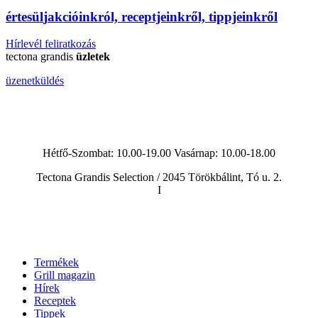
érte
sül
j
akcióinkról, receptjeinkről, tippjeinkről
Hírlevél feliratkozás
tectona grandis
üzletek
üzenetküldés
Hétfő-Szombat: 10.00-19.00 Vasárnap:
10.00-18.00
Tectona Grandis Selection / 2045 Törökbálint, Tó u. 2.
I
Termékek
Grill magazin
Hírek
Receptek
Tippek