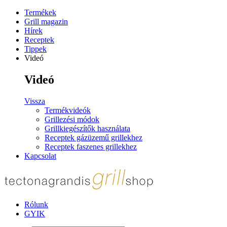
Termékek
Grill magazin
Hírek
Receptek
Tippek
Videó
Videó
Vissza
Termékvideók
Grillezési módok
Grillkiegészítők használata
Receptek gázüzemű grillekhez
Receptek faszenes grillekhez
Kapcsolat
Rólunk
GYIK