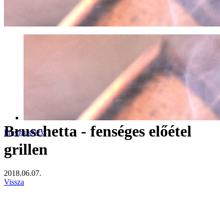
Bruschetta - fenséges előétel
Previous
Next
grillen
2018.06.07.
Vissza