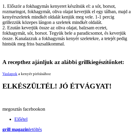
1. Először a fokhagymás kenyeret készítsük el: a sót, borsot,
rozmaringot, fokhagymát, oliva olajat keverjük el egy tálban, majd a
kenyérszeletek mindkét oldalát kenjük meg vele. 1-1 percig
grillezzük közepes lángon a szeletek mindkét oldalát.
2. Ezután keverjük össze az oliva olajat, balzsam ecetet,
fokhagymát, sót, borsot. Tegyük bele a paradicsomot, és keverjük
össze. Kanalazzuk a fokhagymás kenyér szeletekre, a tetejét pedig
hintsük meg friss bazsalikommal.
A recepthez ajánljuk az alábbi grillkiegészítőnket:
Vaslapok
a kenyér pirításához
ELKÉSZÜLTÉL! JÓ ÉTVÁGYAT!
megosztás
facebookon
Előétel
grill magazin
letöltés