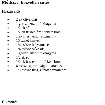
Módszer:
közvetlen sütés
Hozzávalók:
2 ek oliva olaj
1 gerezd zúzott fokhagyma
1/2 ek só
1/2 ek frissen őrölt fekete bors
1 ek friss, vágott rozmaring
16 szelet kenyér
1/4 csésze balzsamecet
1/4 csésze olíva olaj
1 gerezd zúzott fokhagyma
1/2 ek só
1/2 ek frissen őrölt fekete bors
4 csésze apróra vágott paradicsom
1/3 csésze friss, zúzott bazsalikom
Elkészítés: