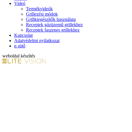
Videó
Termékvideók
Grillezési módok
Grillkiegészítők használata
Receptek gázüzemű grillekhez
Receptek faszenes grillekhez
Kapcsolat
Adatvédelmi nyilatkozat
n sütő
weboldal készítés