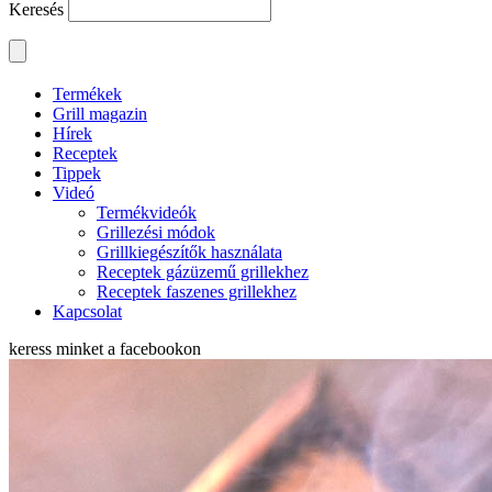
Keresés
Termékek
Grill magazin
Hírek
Receptek
Tippek
Videó
Termékvideók
Grillezési módok
Grillkiegészítők használata
Receptek gázüzemű grillekhez
Receptek faszenes grillekhez
Kapcsolat
keress minket a
facebookon