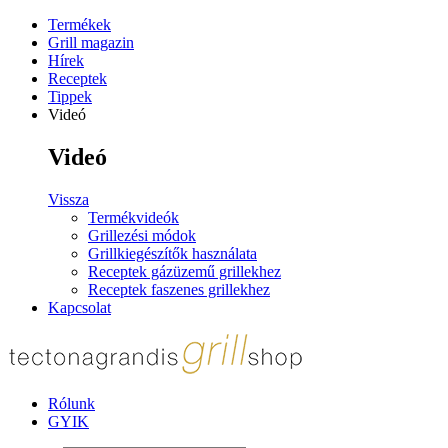
Termékek
Grill magazin
Hírek
Receptek
Tippek
Videó
Videó
Vissza
Termékvideók
Grillezési módok
Grillkiegészítők használata
Receptek gázüzemű grillekhez
Receptek faszenes grillekhez
Kapcsolat
Rólunk
GYIK