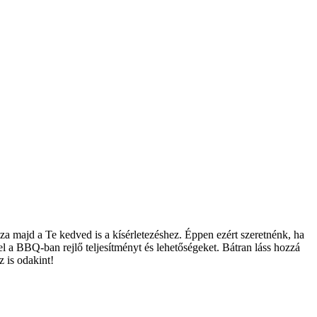
a majd a Te kedved is a kísérletezéshez. Éppen ezért szeretnénk, ha
 a BBQ-ban rejlő teljesítményt és lehetőségeket. Bátran láss hozzá
z is odakint!