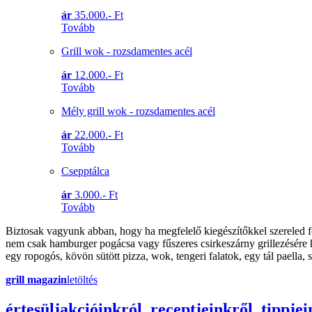
ár
35.000.- Ft
Tovább
Grill wok - rozsdamentes acél
ár
12.000.- Ft
Tovább
Mély grill wok - rozsdamentes acél
ár
22.000.- Ft
Tovább
Csepptálca
ár
3.000.- Ft
Tovább
Biztosak vagyunk abban, hogy ha megfelelő kiegészítőkkel szereled fe
nem csak hamburger pogácsa vagy fűszeres csirkeszárny grillezésére h
egy ropogós, kövön sütött pizza, wok, tengeri falatok, egy tál paella,
grill magazin
letöltés
érte
sül
j
akcióinkról, receptjeinkről, tippjei