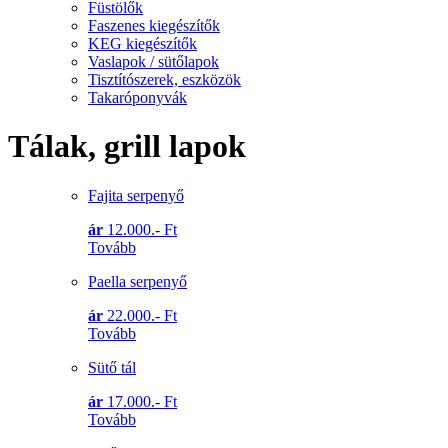
Füstölők
Faszenes kiegészítők
KEG kiegészítők
Vaslapok / sütőlapok
Tisztítószerek, eszközök
Takaróponyvák
Tálak, grill lapok
Fajita serpenyő
ár
12.000.- Ft
Tovább
Paella serpenyő
ár
22.000.- Ft
Tovább
Sütő tál
ár
17.000.- Ft
Tovább