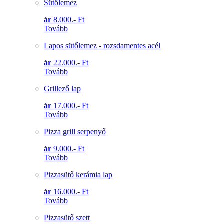
Sütőlemez
ár
8.000.- Ft
Tovább
Lapos sütőlemez - rozsdamentes acél
ár
22.000.- Ft
Tovább
Grillező lap
ár
17.000.- Ft
Tovább
Pizza grill serpenyő
ár
9.000.- Ft
Tovább
Pizzasütő kerámia lap
ár
16.000.- Ft
Tovább
Pizzasütő szett