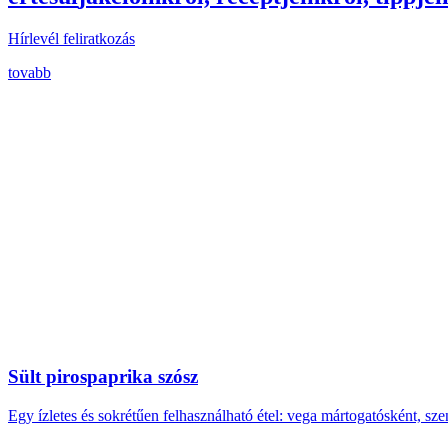
Hírlevél feliratkozás
tovabb
Sült pirospaprika szósz
Egy ízletes és sokrétűen felhasználható étel: vega mártogatósként, sz