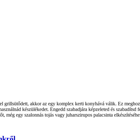
l grillsütődett, akkor az egy komplex kerti konyhává válik. Ez meghozz
asználnád készülékedet. Engedd szabadjára képzeleted és szabadítsd fel
 sőt, még egy szalonnás tojás vagy juharszirupos palacsinta elkészítéséhe
nkről