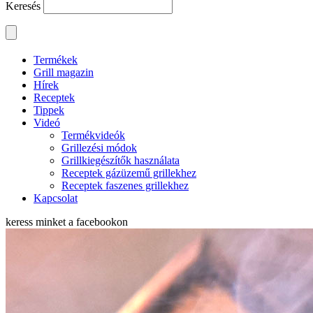
Keresés
Termékek
Grill magazin
Hírek
Receptek
Tippek
Videó
Termékvideók
Grillezési módok
Grillkiegészítők használata
Receptek gázüzemű grillekhez
Receptek faszenes grillekhez
Kapcsolat
keress minket a
facebookon