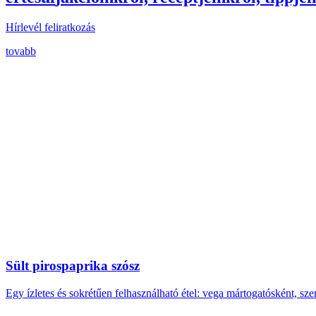
Hírlevél feliratkozás
tovabb
Sült pirospaprika szósz
Egy ízletes és sokrétűen felhasználható étel: vega mártogatósként, sz