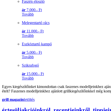
Faszén elosztó
ár
7.000.- Ft
Tovább
Melegentartó rács
ár
11.000.- Ft
Tovább
Eszköztartó kampó
ár
5.000.- Ft
Tovább
Szikrafogó
ár
15.000.- Ft
Tovább
Egyes kiegészítőinket kimondottan csak faszenes modelljeinkhez ajánl
ételt? Faszenes modelljeinkhez ajánlott grillkiegészítőinkkel még kom
grill magazin
letöltés
érte
sül
j
akcióinkról, receptjeinkről, tippjei