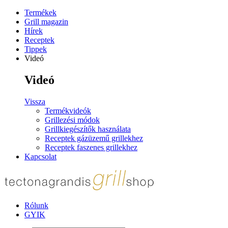
Termékek
Grill magazin
Hírek
Receptek
Tippek
Videó
Videó
Vissza
Termékvideók
Grillezési módok
Grillkiegészítők használata
Receptek gázüzemű grillekhez
Receptek faszenes grillekhez
Kapcsolat
Rólunk
GYIK