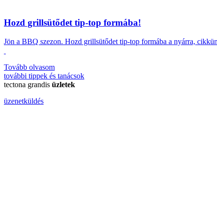
Hozd grillsütődet tip-top formába!
Jön a BBQ szezon.
Hozd grillsütődet tip-top formába a nyárra, cikkü
Tovább olvasom
további
tippek és tanácsok
tectona grandis
üzletek
üzenetküldés