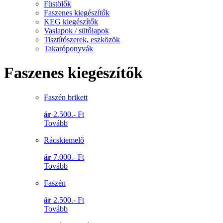
Füstölők
Faszenes kiegészítők
KEG kiegészítők
Vaslapok / sütőlapok
Tisztítószerek, eszközök
Takaróponyvák
Faszenes kiegészítők
Faszén brikett
ár
2.500.- Ft
Tovább
Rácskiemelő
ár
7.000.- Ft
Tovább
Faszén
ár
2.500.- Ft
Tovább