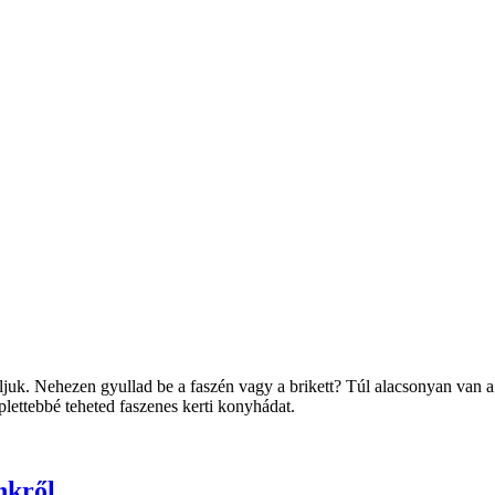
juk. Nehezen gyullad be a faszén vagy a brikett? Túl alacsonyan van a
plettebbé teheted faszenes kerti konyhádat.
nkről