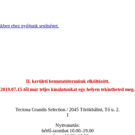
nkben ehez nyújtunk segítséget.
II. kerületi bemutatótermünk elköltözött.
2019.07.15-től már teljes kínálatunkat egy helyen tekintheted meg.
Tectona Grandis Selection / 2045 Törökbálint, Tó u. 2.
I
Nyitvatartás:
hétfő-szombat 10.00–19.00