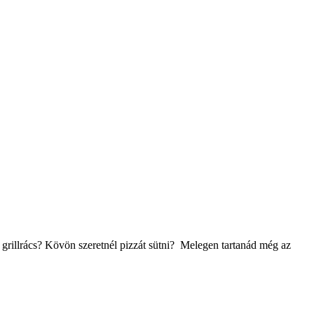
 grillrács? Kövön szeretnél pizzát sütni? Melegen tartanád még az