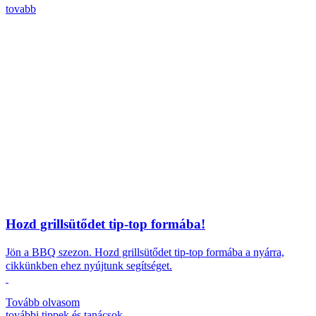
tovabb
Hozd grillsütődet tip-top formába!
Jön a BBQ szezon.
Hozd grillsütődet tip-top formába a nyárra,
cikkünkben ehez nyújtunk segítséget.
Tovább olvasom
további
tippek és tanácsok