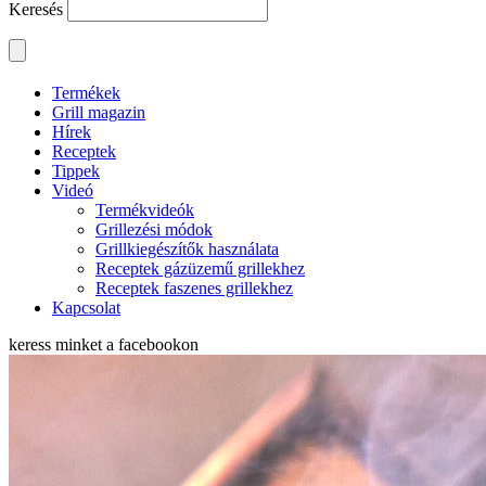
Keresés
Termékek
Grill magazin
Hírek
Receptek
Tippek
Videó
Termékvideók
Grillezési módok
Grillkiegészítők használata
Receptek gázüzemű grillekhez
Receptek faszenes grillekhez
Kapcsolat
keress minket a
facebookon