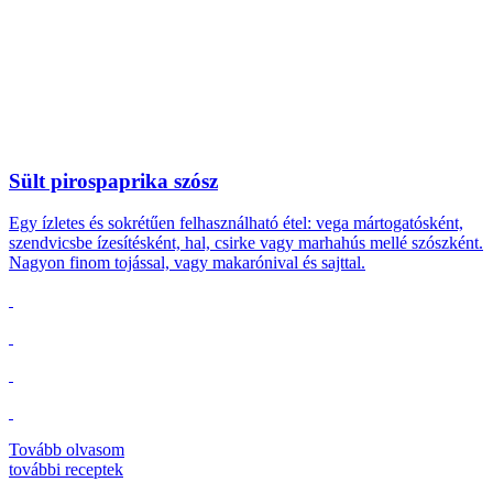
Sült pirospaprika szósz
Egy ízletes és sokrétűen felhasználható étel: vega mártogatósként,
szendvicsbe ízesítésként, hal, csirke vagy marhahús mellé szószként.
Nagyon finom tojással, vagy makarónival és sajttal.
Tovább olvasom
további
receptek