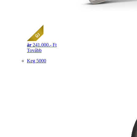
ár
241.000.- Ft
Tovább
Keg 5000