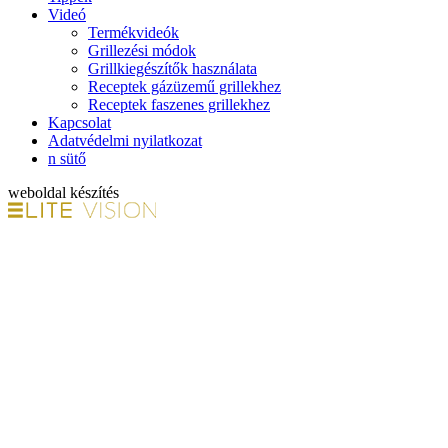
Videó
Termékvideók
Grillezési módok
Grillkiegészítők használata
Receptek gázüzemű grillekhez
Receptek faszenes grillekhez
Kapcsolat
Adatvédelmi nyilatkozat
n sütő
weboldal készítés