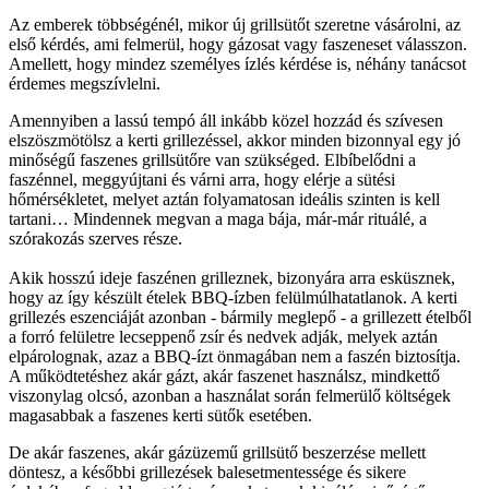
Az emberek többségénél, mikor új grillsütőt szeretne vásárolni, az
első kérdés, ami felmerül, hogy gázosat vagy faszeneset válasszon.
Amellett, hogy mindez személyes ízlés kérdése is, néhány tanácsot
érdemes megszívlelni.
Amennyiben a lassú tempó áll inkább közel hozzád és szívesen
elszöszmötölsz a kerti grillezéssel, akkor minden bizonnyal egy jó
minőségű faszenes grillsütőre van szükséged. Elbíbelődni a
faszénnel, meggyújtani és várni arra, hogy elérje a sütési
hőmérsékletet, melyet aztán folyamatosan ideális szinten is kell
tartani… Mindennek megvan a maga bája, már-már rituálé, a
szórakozás szerves része.
Akik hosszú ideje faszénen grilleznek, bizonyára arra esküsznek,
hogy az így készült ételek BBQ-ízben felülmúlhatatlanok. A kerti
grillezés eszenciáját azonban - bármily meglepő - a grillezett ételből
a forró felületre lecseppenő zsír és nedvek adják, melyek aztán
elpárolognak, azaz a BBQ-ízt önmagában nem a faszén biztosítja.
A működtetéshez akár gázt, akár faszenet használsz, mindkettő
viszonylag olcsó, azonban a használat során felmerülő költségek
magasabbak a faszenes kerti sütők esetében.
De akár faszenes, akár gázüzemű grillsütő beszerzése mellett
döntesz, a későbbi grillezések balesetmentessége és sikere