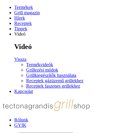
Termékek
Grill magazin
Hírek
Receptek
Tippek
Videó
Videó
Vissza
Termékvideók
Grillezési módok
Grillkiegészítők használata
Receptek gázüzemű grillekhez
Receptek faszenes grillekhez
Kapcsolat
Rólunk
GYIK