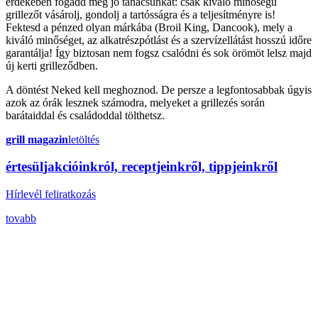
érdekében fogadd meg jó tanácsunkat: csak kiváló minőségű
grillezőt vásárolj, gondolj a tartósságra és a teljesítményre is!
Fektesd a pénzed olyan márkába (Broil King, Dancook), mely a
kiváló minőséget, az alkatrészpótlást és a szervízellátást hosszú időre
garantálja! Így biztosan nem fogsz csalódni és sok örömöt lelsz majd
új kerti grilleződben.
A döntést Neked kell meghoznod. De persze a legfontosabbak úgyis
azok az órák lesznek számodra, melyeket a grillezés során
barátaiddal és családoddal tölthetsz.
grill magazin
letöltés
érte
sül
j
akcióinkról, receptjeinkről, tippjeinkről
Hírlevél feliratkozás
tovabb