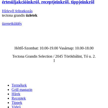
érte
sül
j
akcióinkról, receptjeinkről, tippjeinkről
Hírlevél feliratkozás
tectona grandis
üzletek
üzenetküldés
Hétfő-Szombat: 10.00-19.00 Vasárnap:
10.00-18.00
Tectona Grandis Selection / 2045 Törökbálint, Tó u. 2.
I
Termékek
Grill magazin
Hírek
Receptek
Tippek
Videó