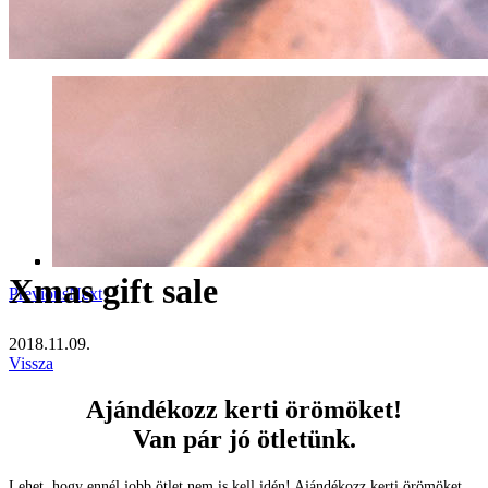
Xmas gift sale
Previous
Next
2018.11.09.
Vissza
Ajándékozz kerti örömöket!
Van pár jó ötletünk.
Lehet, hogy ennél jobb ötlet nem is kell idén! Ajándékozz kerti örömöket,