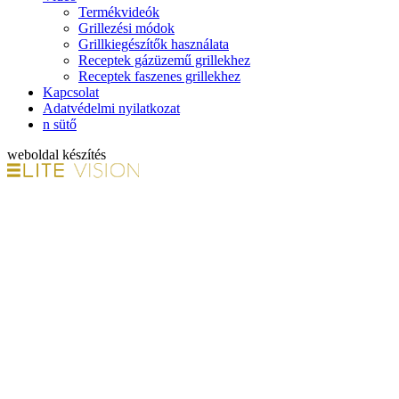
Termékvideók
Grillezési módok
Grillkiegészítők használata
Receptek gázüzemű grillekhez
Receptek faszenes grillekhez
Kapcsolat
Adatvédelmi nyilatkozat
n sütő
weboldal készítés