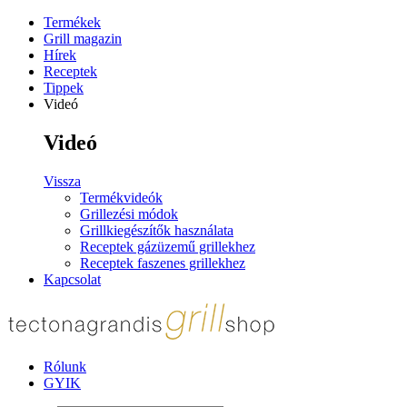
Termékek
Grill magazin
Hírek
Receptek
Tippek
Videó
Videó
Vissza
Termékvideók
Grillezési módok
Grillkiegészítők használata
Receptek gázüzemű grillekhez
Receptek faszenes grillekhez
Kapcsolat
Rólunk
GYIK