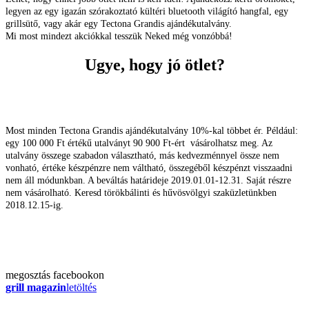
legyen az egy igazán szórakoztató kültéri bluetooth világító hangfal, egy
grillsütő, vagy akár egy Tectona Grandis ajándékutalvány.
Mi most mindezt akciókkal tesszük Neked még vonzóbbá!
Ugye, hogy jó ötlet?
Most minden Tectona Grandis ajándékutalvány 10%-kal többet ér. Például:
egy 100 000 Ft értékű utalványt 90 900 Ft-ért vásárolhatsz meg. Az
utalvány összege szabadon választható, más kedvezménnyel össze nem
vonható, értéke készpénzre nem váltható, összegéből készpénzt visszaadni
nem áll módunkban. A beváltás határideje 2019.01.01-12.31. Saját részre
nem vásárolható. Keresd törökbálinti és hűvösvölgyi szaküzletünkben
2018.12.15-ig.
megosztás
facebookon
grill magazin
letöltés