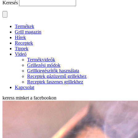
Keresés
Termékek
Grill magazin
Hírek
Receptek
Tippek
Videó
Termékvideók
Grillezési módok
Grillkiegészítők használata
Receptek gázüzemű grillekhez
Receptek faszenes grillekhez
Kapcsolat
keress minket a
facebookon