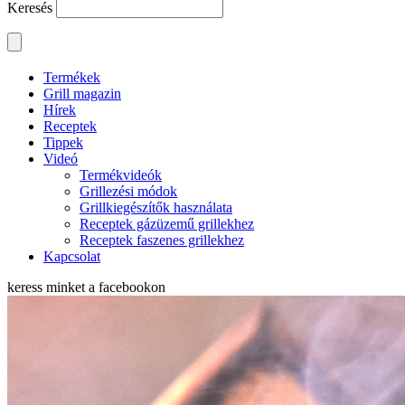
Keresés
Termékek
Grill magazin
Hírek
Receptek
Tippek
Videó
Termékvideók
Grillezési módok
Grillkiegészítők használata
Receptek gázüzemű grillekhez
Receptek faszenes grillekhez
Kapcsolat
keress minket a
facebookon