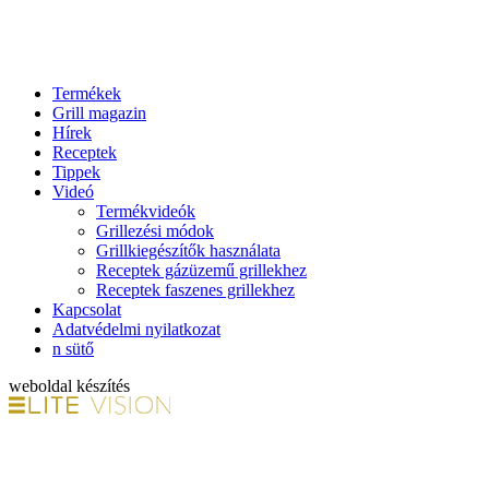
Termékek
Grill magazin
Hírek
Receptek
Tippek
Videó
Termékvideók
Grillezési módok
Grillkiegészítők használata
Receptek gázüzemű grillekhez
Receptek faszenes grillekhez
Kapcsolat
Adatvédelmi nyilatkozat
n sütő
weboldal készítés