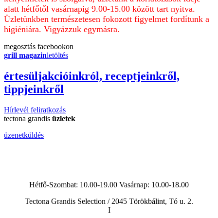
alatt hétfőtől vasárnapig 9.00-15.00 között tart nyitva.
Üzletünkben természetesen fokozott figyelmet fordítunk a
higiéniára. Vigyázzuk egymásra.
megosztás
facebookon
grill magazin
letöltés
érte
sül
j
akcióinkról, receptjeinkről,
tippjeinkről
Hírlevél feliratkozás
tectona grandis
üzletek
üzenetküldés
Hétfő-Szombat: 10.00-19.00 Vasárnap:
10.00-18.00
Tectona Grandis Selection / 2045 Törökbálint, Tó u. 2.
I