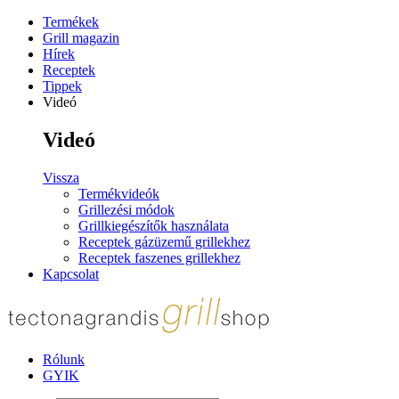
Termékek
Grill magazin
Hírek
Receptek
Tippek
Videó
Videó
Vissza
Termékvideók
Grillezési módok
Grillkiegészítők használata
Receptek gázüzemű grillekhez
Receptek faszenes grillekhez
Kapcsolat
Rólunk
GYIK