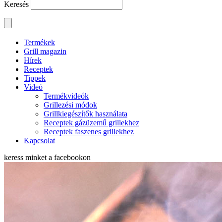
Keresés
Termékek
Grill magazin
Hírek
Receptek
Tippek
Videó
Termékvideók
Grillezési módok
Grillkiegészítők használata
Receptek gázüzemű grillekhez
Receptek faszenes grillekhez
Kapcsolat
keress minket a
facebookon