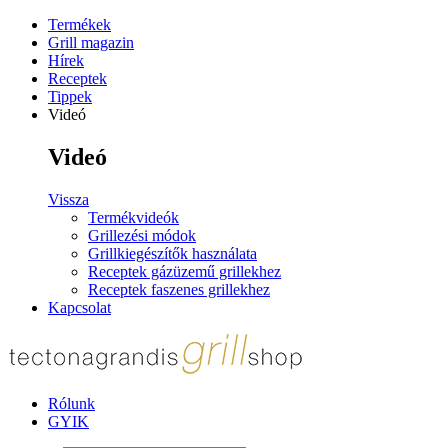
Termékek
Grill magazin
Hírek
Receptek
Tippek
Videó
Videó
Vissza
Termékvideók
Grillezési módok
Grillkiegészítők használata
Receptek gázüzemű grillekhez
Receptek faszenes grillekhez
Kapcsolat
Rólunk
GYIK