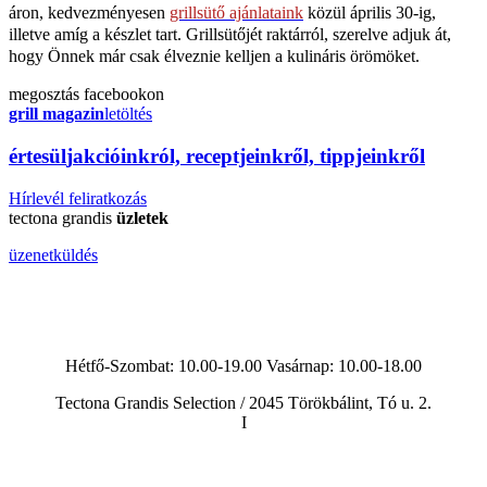
áron, kedvezményesen
grillsütő ajánlataink
közül április 30-ig,
illetve amíg a készlet tart. Grillsütőjét raktárról, szerelve adjuk át,
hogy Önnek már csak élveznie kelljen a kulináris örömöket.
megosztás
facebookon
grill magazin
letöltés
érte
sül
j
akcióinkról, receptjeinkről, tippjeinkről
Hírlevél feliratkozás
tectona grandis
üzletek
üzenetküldés
Hétfő-Szombat: 10.00-19.00 Vasárnap:
10.00-18.00
Tectona Grandis Selection / 2045 Törökbálint, Tó u. 2.
I