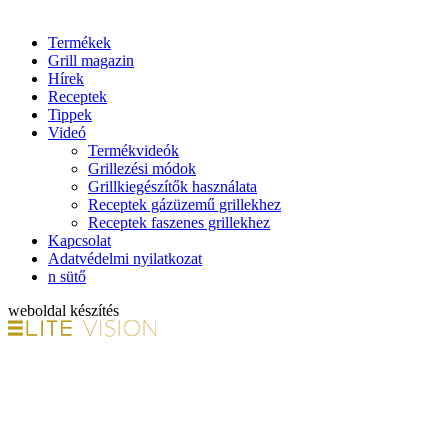
Termékek
Grill magazin
Hírek
Receptek
Tippek
Videó
Termékvideók
Grillezési módok
Grillkiegészítők használata
Receptek gázüzemű grillekhez
Receptek faszenes grillekhez
Kapcsolat
Adatvédelmi nyilatkozat
n sütő
weboldal készítés