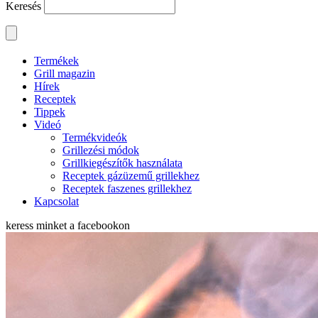
Keresés
Termékek
Grill magazin
Hírek
Receptek
Tippek
Videó
Termékvideók
Grillezési módok
Grillkiegészítők használata
Receptek gázüzemű grillekhez
Receptek faszenes grillekhez
Kapcsolat
keress minket a
facebookon