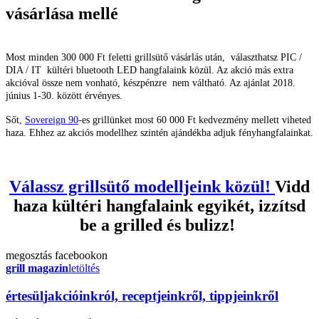
vásárlása mellé
Most minden 300 000 Ft feletti grillsütő vásárlás után, választhatsz PIC /
DIA / IT kültéri bluetooth LED hangfalaink közül. Az akció más extra
akcióval össze nem vonható, készpénzre nem váltható. Az ajánlat 2018.
június 1-30. között érvényes.
Sőt,
Sovereign 90
-es grillünket most 60 000 Ft kedvezmény mellett viheted
haza. Ehhez az akciós modellhez szintén ajándékba adjuk fényhangfalainkat.
Válassz grillsütő modelljeink közül!
Vidd
haza kültéri hangfalaink egyikét, izzítsd
be a grilled és bulizz!
megosztás
facebookon
grill magazin
letöltés
érte
sül
j
akcióinkról, receptjeinkről, tippjeinkről