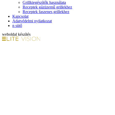
Grillkiegészítők használata
Receptek gázüzemű grillekhez
Receptek faszenes grillekhez
Kapcsolat
Adatvédelmi nyilatkozat
n sütő
weboldal készítés