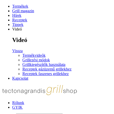
Termékek
Grill magazin
Hírek
Receptek
Tippek
Videó
Videó
Vissza
Termékvideók
Grillezési módok
Grillkiegészítők használata
Receptek gázüzemű grillekhez
Receptek faszenes grillekhez
Kapcsolat
Rólunk
GYIK