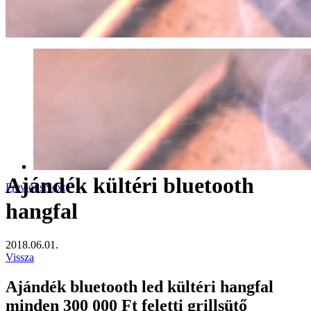
Ajándék kültéri bluetooth
Previous
Next
hangfal
2018.06.01.
Vissza
Ajándék bluetooth led kültéri hangfal
minden 300 000 Ft feletti grillsütő