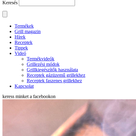
Keresés
Termékek
Grill magazin
Hírek
Receptek
Tippek
Videó
Termékvideók
Grillezési módok
Grillkiegészítők használata
Receptek gázüzemű grillekhez
Receptek faszenes grillekhez
Kapcsolat
keress minket a
facebookon