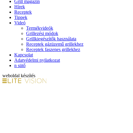
Grill magazin
Hírek
Receptek
Tippek
Videó
Termékvideók
Grillezési módok
Grillkiegészítők használata
Receptek gázüzemű grillekhez
Receptek faszenes grillekhez
Kapcsolat
Adatvédelmi nyilatkozat
n sütő
weboldal készítés