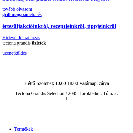
tovább olvasom
grill magazin
letöltés
érte
sül
j
akcióinkról, receptjeinkről, tippjeinkről
Hírlevél feliratkozás
tectona grandis
üzletek
üzenetküldés
Hétfő-Szombat: 10.00-18.00 Vasárnap:
zárva
Tectona Grandis Selection / 2045 Törökbálint, Tó u. 2.
I
Termékek