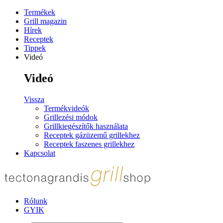
Termékek
Grill magazin
Hírek
Receptek
Tippek
Videó
Videó
Vissza
Termékvideók
Grillezési módok
Grillkiegészítők használata
Receptek gázüzemű grillekhez
Receptek faszenes grillekhez
Kapcsolat
Rólunk
GYIK