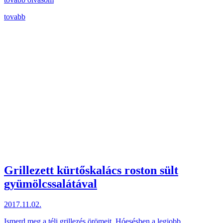
tovabb
Grillezett kürtőskalács roston sült
gyümölcssalátával
2017.11.02.
Ismerd meg a téli grillezés örömeit. Hóesésben a legjobb.