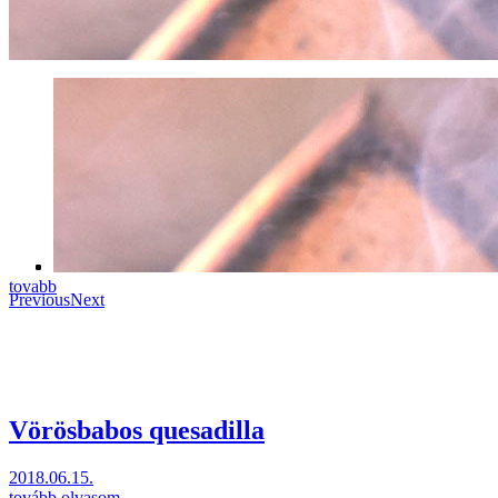
tovabb
Previous
Next
Vörösbabos quesadilla
2018.06.15.
tovább olvasom