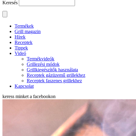
Keresés
Termékek
Grill magazin
Hírek
Receptek
Tippek
Videó
Termékvideók
Grillezési módok
Grillkiegészítők használata
Receptek gázüzemű grillekhez
Receptek faszenes grillekhez
Kapcsolat
keress minket a
facebookon