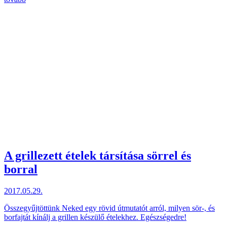
A grillezett ételek társítása sörrel és
borral
2017.05.29.
Összegyűjtöttünk Neked egy rövid útmutatót arról, milyen sör-, és
borfajtát kínálj a grillen készülő ételekhez. Egészségedre!