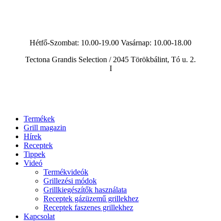
Hétfő-Szombat: 10.00-19.00 Vasárnap:
10.00-18.00
Tectona Grandis Selection / 2045 Törökbálint, Tó u. 2.
I
Termékek
Grill magazin
Hírek
Receptek
Tippek
Videó
Termékvideók
Grillezési módok
Grillkiegészítők használata
Receptek gázüzemű grillekhez
Receptek faszenes grillekhez
Kapcsolat