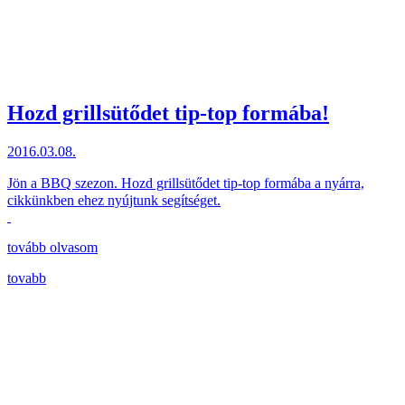
Hozd grillsütődet tip-top formába!
2016.03.08.
Jön a BBQ szezon.
Hozd grillsütődet tip-top formába a nyárra,
cikkünkben ehez nyújtunk segítséget.
tovább olvasom
tovabb