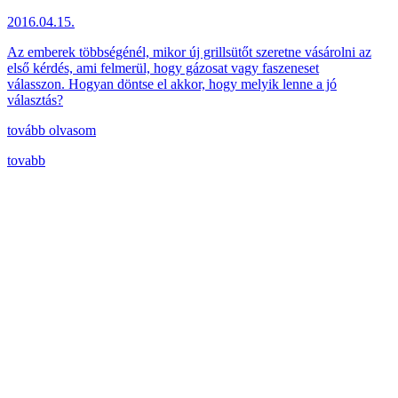
2016.04.15.
Az emberek többségénél, mikor új grillsütőt szeretne vásárolni az
első kérdés, ami felmerül, hogy gázosat vagy faszeneset
válasszon. Hogyan döntse el akkor, hogy melyik lenne a jó
választás?
tovább olvasom
tovabb