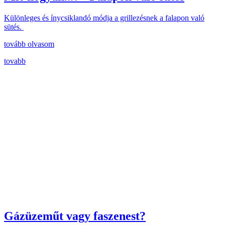
Különleges és ínycsiklandó módja a grillezésnek a falapon való
sütés.
tovább olvasom
tovabb
Gázüzeműt vagy faszenest?