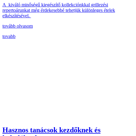
A kiváló minőségű kiegészítő kollekciónkkal grillezési
repertoárunkat még érdekesebbé tehetjük különleges ételek
elkészítésével.
tovább olvasom
tovabb
Hasznos tanácsok kezdőknek és