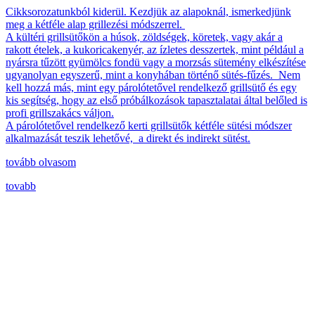
Cikksorozatunkból kiderül. Kezdjük az alapoknál, ismerkedjünk
meg a kétféle alap grillezési módszerrel.
A kültéri grillsütőkön a húsok, zöldségek, köretek, vagy akár a
rakott ételek, a kukoricakenyér, az ízletes desszertek, mint például a
nyársra tűzött gyümölcs fondü vagy a morzsás sütemény elkészítése
ugyanolyan egyszerű, mint a konyhában történő sütés-fűzés. Nem
kell hozzá más, mint egy párolótetővel rendelkező grillsütő és egy
kis segítség, hogy az első próbálkozások tapasztalatai által belőled is
profi grillszakács váljon.
A párolótetővel rendelkező kerti grillsütők kétféle sütési módszer
alkalmazását teszik lehetővé, a direkt és indirekt sütést.
tovább olvasom
tovabb