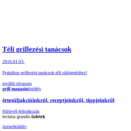
Téli grillezési tanácsok
2016.01.03.
Praktikus grillezési tanácsok téli sütögetéshez!
tovább olvasom
grill magazin
letöltés
érte
sül
j
akcióinkról, receptjeinkről, tippjeinkről
Hírlevél feliratkozás
tectona grandis
üzletek
üzenetküldés