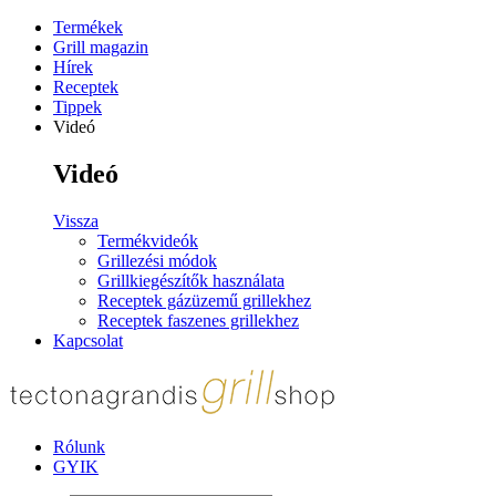
Termékek
Grill magazin
Hírek
Receptek
Tippek
Videó
Videó
Vissza
Termékvideók
Grillezési módok
Grillkiegészítők használata
Receptek gázüzemű grillekhez
Receptek faszenes grillekhez
Kapcsolat
Rólunk
GYIK