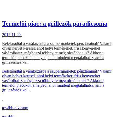
Termelői piac: a grillezők paradicsoma
2017.11.29.
Belefáradtál a várakozásba a szupermarketek pénztárainál? Valami
olyan helyet keresel, ahol helyi termékeket, friss kenyereket
vásárolhatsz, méghozzá többnyire még olcsóbban is? Akkor a
termelői piacokon a helyed, ahol mindent megtalálhatsz, ami a
grillezéshez kell.
Belefáradtál a várakozásba a szupermarketek pénztárainál? Valami
olyan helyet keresel, ahol helyi termékeket, friss kenyereket
vásárolhatsz, méghozzá többnyire még olcsóbban is? Akkor a
termelői piacokon a helyed, ahol mindent megtalálhatsz, ami a
grillezéshez kell.
tovább olvasom
tovabb