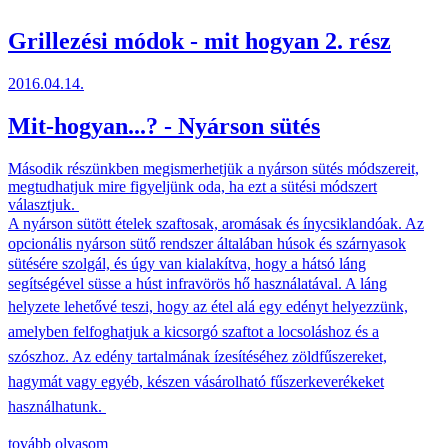
Grillezési módok - mit hogyan 2. rész
2016.04.14.
Mit-hogyan...? - Nyárson sütés
Második részünkben megismerhetjük a nyárson sütés módszereit,
megtudhatjuk mire figyeljünk oda, ha ezt a sütési módszert
választjuk.
A nyárson sütött ételek szaftosak, aromásak és ínycsiklandóak. Az
opcionális nyárson sütő rendszer általában húsok és szárnyasok
sütésére szolgál, és úgy van kialakítva, hogy a hátsó láng
segítségével süsse a húst infravörös hő használatával. A láng
helyzete lehetővé teszi, hogy az étel alá egy edényt
helyezzünk,
amelyben felfoghatjuk a kicsorgó szaftot a locsoláshoz és a
szószhoz. Az edény tartalmának ízesítéséhez zöldfűszereket,
hagymát vagy egyéb, készen vásárolható fűszerkeverékeket
használhatunk.
tovább olvasom