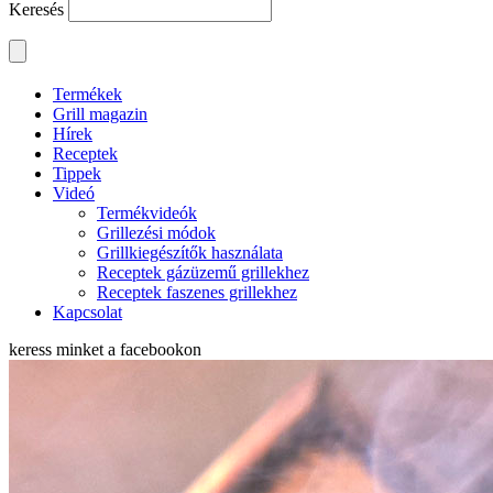
Keresés
Termékek
Grill magazin
Hírek
Receptek
Tippek
Videó
Termékvideók
Grillezési módok
Grillkiegészítők használata
Receptek gázüzemű grillekhez
Receptek faszenes grillekhez
Kapcsolat
keress minket a
facebookon