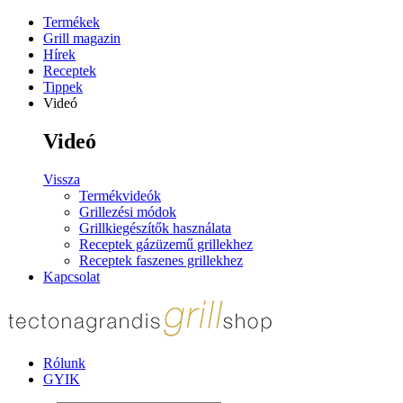
Termékek
Grill magazin
Hírek
Receptek
Tippek
Videó
Videó
Vissza
Termékvideók
Grillezési módok
Grillkiegészítők használata
Receptek gázüzemű grillekhez
Receptek faszenes grillekhez
Kapcsolat
Rólunk
GYIK