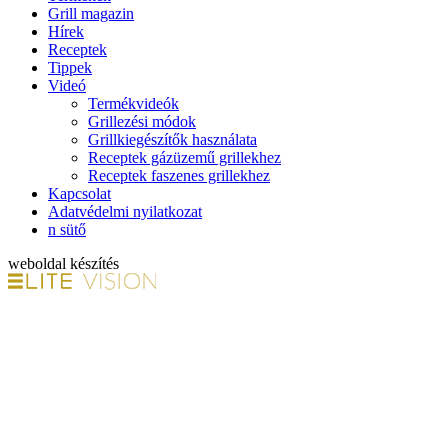
Grill magazin
Hírek
Receptek
Tippek
Videó
Termékvideók
Grillezési módok
Grillkiegészítők használata
Receptek gázüzemű grillekhez
Receptek faszenes grillekhez
Kapcsolat
Adatvédelmi nyilatkozat
n sütő
weboldal készítés