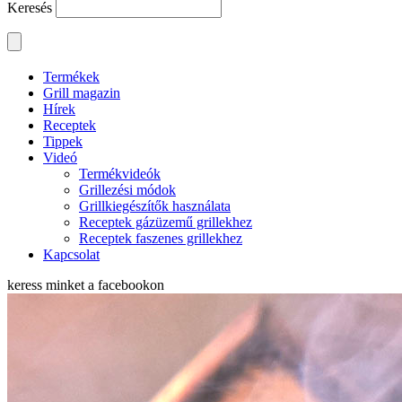
Keresés
Termékek
Grill magazin
Hírek
Receptek
Tippek
Videó
Termékvideók
Grillezési módok
Grillkiegészítők használata
Receptek gázüzemű grillekhez
Receptek faszenes grillekhez
Kapcsolat
keress minket a
facebookon