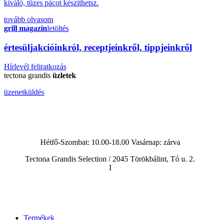
kiváló, tüzes pácot készíthetsz.
tovább olvasom
grill magazin
letöltés
érte
sül
j
akcióinkról, receptjeinkről, tippjeinkről
Hírlevél feliratkozás
tectona grandis
üzletek
üzenetküldés
Hétfő-Szombat: 10.00-18.00 Vasárnap:
zárva
Tectona Grandis Selection / 2045 Törökbálint, Tó u. 2.
I
Termékek