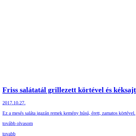
Friss salátatál grillezett körtével és kéksajt
2017.10.27.
Ez a mesés saláta igazán remek kemény húsú, érett, zamatos körtével.
tovább olvasom
tovabb