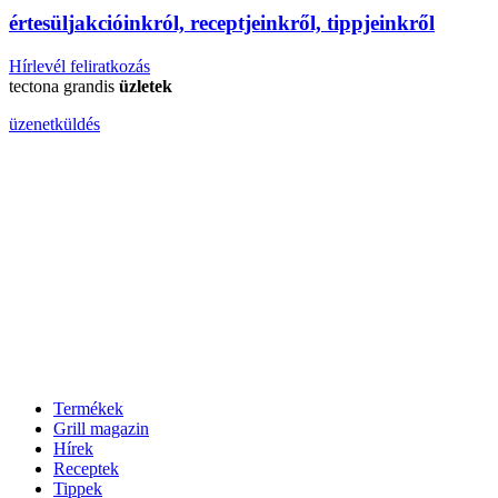
érte
sül
j
akcióinkról, receptjeinkről, tippjeinkről
Hírlevél feliratkozás
tectona grandis
üzletek
üzenetküldés
Termékek
Grill magazin
Hírek
Receptek
Tippek