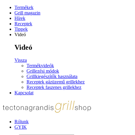
Termékek
Grill magazin
Hírek
Receptek
Tippek
Videó
Videó
Vissza
Termékvideók
Grillezési módok
Grillkiegészítők használata
Receptek gázüzemű grillekhez
Receptek faszenes grillekhez
Kapcsolat
Rólunk
GYIK