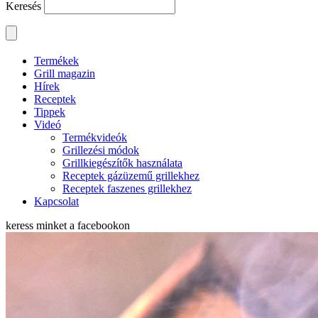
Keresés
Termékek
Grill magazin
Hírek
Receptek
Tippek
Videó
Termékvideók
Grillezési módok
Grillkiegészítők használata
Receptek gázüzemű grillekhez
Receptek faszenes grillekhez
Kapcsolat
keress minket a
facebookon