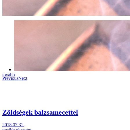
tovabb
Previous
Next
Zöldségek balzsamecettel
2018.07.31.
tovább olvasom