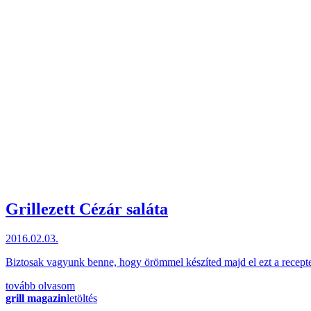
Grillezett Cézár saláta
2016.02.03.
Biztosak vagyunk benne, hogy örömmel készíted majd el ezt a recepte
tovább olvasom
grill magazin
letöltés