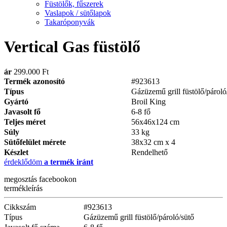
Füstölők, fűszerek
Vaslapok / sütőlapok
Takaróponyvák
Vertical Gas füstölő
ár
299.000 Ft
Termék azonosító
#923613
Típus
Gázüzemű grill füstölő/pároló
Gyártó
Broil King
Javasolt fő
6-8 fő
Teljes méret
56x46x124 cm
Súly
33 kg
Sütőfelület mérete
38x32 cm x 4
Készlet
Rendelhető
érdeklődöm
a termék iránt
megosztás
facebookon
termékleírás
Cikkszám
#923613
Típus
Gázüzemű grill füstölő/pároló/sütő