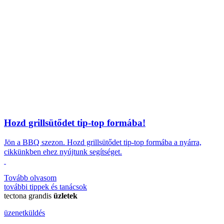
Hozd grillsütődet tip-top formába!
Jön a BBQ szezon.
Hozd grillsütődet tip-top formába a nyárra,
cikkünkben ehez nyújtunk segítséget.
Tovább olvasom
további
tippek és tanácsok
tectona grandis
üzletek
üzenetküldés