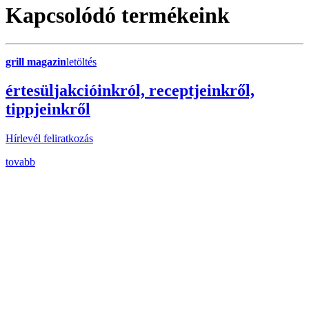
Kapcsolódó termékeink
grill magazin
letöltés
érte
sül
j
akcióinkról, receptjeinkről,
tippjeinkről
Hírlevél feliratkozás
tovabb