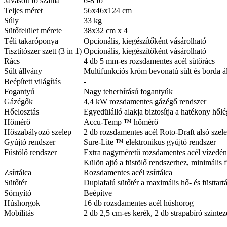
Javasolt fő száma
6-8 fő
Teljes méret
56x46x124 cm
Súly
33 kg
Sütőfelület mérete
38x32 cm x 4
Téli takaróponya
Opcionális, kiegészítőként vásárolható
Tisztítószer szett (3 in 1)
Opcionális, kiegészítőként vásárolható
Rács
4 db 5 mm-es rozsdamentes acél sütőrács
Sült állvány
Multifunkciós króm bevonatú sült és borda á
Beépített világítás
-
Fogantyú
Nagy teherbírású fogantyúk
Gázégők
4,4 kW rozsdamentes gázégő rendszer
Hőelosztás
Egyedülálló alakja biztosítja a hatékony hőlé
Hőmérő
Accu-Temp ™ hőmérő
Hőszabályozó szelep
2 db rozsdamentes acél Roto-Draft alsó szel
Gyújtó rendszer
Sure-Lite ™ elektronikus gyújtó rendszer
Füstölő rendszer
Extra nagyméretű rozsdamentes acél vízedén
Külön ajtó a füstölő rendszerhez, minimális f
Zsírtálca
Rozsdamentes acél zsírtálca
Sütőtér
Duplafalú sütőtér a maximális hő- és füsttartá
Sörnyító
Beépítve
Húshorgok
16 db rozsdamentes acél húshorog
Mobilitás
2 db 2,5 cm-es kerék, 2 db strapabíró szintez