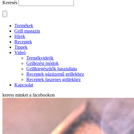
Keresés
Termékek
Grill magazin
Hírek
Receptek
Tippek
Videó
Termékvideók
Grillezési módok
Grillkiegészítők használata
Receptek gázüzemű grillekhez
Receptek faszenes grillekhez
Kapcsolat
keress minket a
facebookon