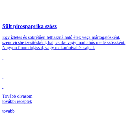
Sült pirospaprika szósz
Egy ízletes és sokrétűen felhasználható étel: vega mártogatósként,
szendvicsbe ízesítésként, hal, csirke vagy marhahús mellé szószként.
Nagyon finom tojással, vagy makarónival és sajttal.
Tovább olvasom
további
receptek
tovabb