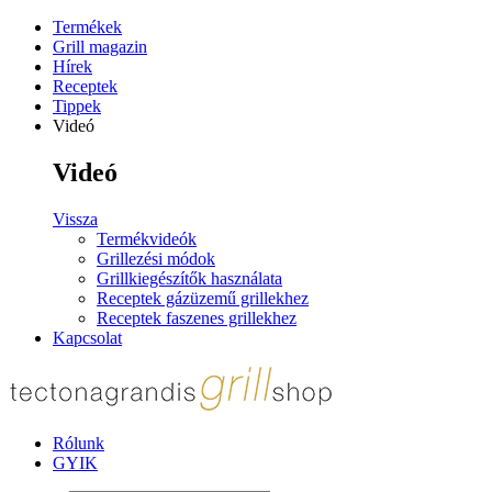
Termékek
Grill magazin
Hírek
Receptek
Tippek
Videó
Videó
Vissza
Termékvideók
Grillezési módok
Grillkiegészítők használata
Receptek gázüzemű grillekhez
Receptek faszenes grillekhez
Kapcsolat
Rólunk
GYIK