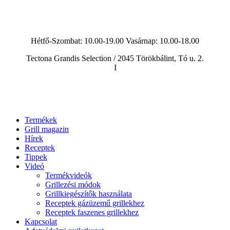
Hétfő-Szombat: 10.00-19.00 Vasárnap:
10.00-18.00
Tectona Grandis Selection / 2045 Törökbálint, Tó u. 2.
I
Termékek
Grill magazin
Hírek
Receptek
Tippek
Videó
Termékvideók
Grillezési módok
Grillkiegészítők használata
Receptek gázüzemű grillekhez
Receptek faszenes grillekhez
Kapcsolat