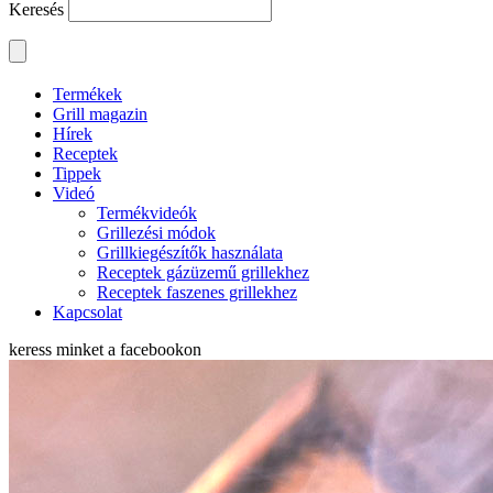
Keresés
Termékek
Grill magazin
Hírek
Receptek
Tippek
Videó
Termékvideók
Grillezési módok
Grillkiegészítők használata
Receptek gázüzemű grillekhez
Receptek faszenes grillekhez
Kapcsolat
keress minket a
facebookon