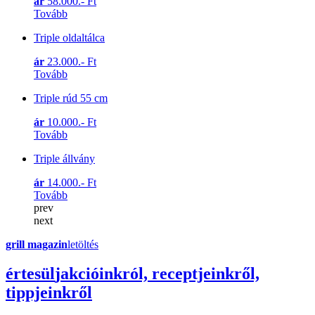
ár
58.000.- Ft
Tovább
Triple oldaltálca
ár
23.000.- Ft
Tovább
Triple rúd 55 cm
ár
10.000.- Ft
Tovább
Triple állvány
ár
14.000.- Ft
Tovább
prev
next
grill magazin
letöltés
érte
sül
j
akcióinkról, receptjeinkről,
tippjeinkről