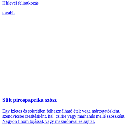
Hírlevél feliratkozás
tovabb
Sült pirospaprika szósz
Egy ízletes és sokrétűen felhasználható étel: vega mártogatósként,
szendvicsbe ízesítésként, hal, csirke vagy marhahús mellé szószként.
Nagyon finom tojással, vagy makarónival és sajttal.