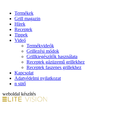
Termékek
Grill magazin
Hírek
Receptek
Tippek
Videó
Termékvideók
Grillezési módok
Grillkiegészítők használata
Receptek gázüzemű grillekhez
Receptek faszenes grillekhez
Kapcsolat
Adatvédelmi nyilatkozat
n sütő
weboldal készítés