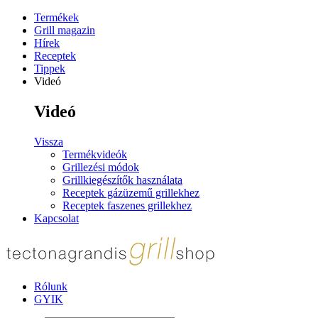
Termékek
Grill magazin
Hírek
Receptek
Tippek
Videó
Videó
Vissza
Termékvideók
Grillezési módok
Grillkiegészítők használata
Receptek gázüzemű grillekhez
Receptek faszenes grillekhez
Kapcsolat
Rólunk
GYIK