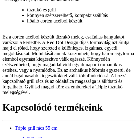
tűzrakó és grill
könnyen szétszerelhető, kompakt szállítás
hőálló corten acélból készült
Ez a corten acélból készült tűzrakó meleg, családias hangulatot
varázsol a kertedbe. A Red Dot Design díjas formavilág azt árulja
majd el rólad, hogy szereted a különleges, izgalmas, egyedi
megoldásokat. Mobilitását annak köszönheti, hogy három egyforma
elemből egymást kiegészítve válik egésszé. Könnyedén
szétszedheted, hogy magaddal vidd egy dunaparti romantikus
estéhez, vagy a nyaralódba. Ez az archaikus hőforrás egyszerű, de
annál izgalmasabb kiegészítőkkel válik többfunkcióssá. A hozzá
kapcsolható grill rács és az oldaltálca magassága is állítható és
forgatható. Gyűjtsd magad köré az embereket a Triple tűzrakó
melegségével.
Kapcsolódó termékeink
Triple grill rács 55 cm