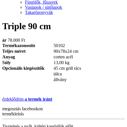
Füstölők, fűszerek
Vaslapok / sütőlapok
Takaróponyvák
Triple 90 cm
ár
78.000 Ft
Termékazonosító
50102
Teljes méret
90x78x24 cm
Anyag
corten acél
Súly
13,00 kg
Opcionális kiegészítők
45 cm grill rács
tálca
állvány
érdeklődöm
a termék iránt
megosztás
facebookon
termékleírás
Tisztelgés a nyílt, kültéri kandallók előtt