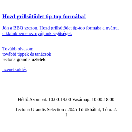
Hozd grillsütődet tip-top formába!
Jön a BBQ szezon.
Hozd grillsütődet tip-top formába a nyárra,
cikkünkben ehez nyújtunk segítséget.
Tovább olvasom
további
tippek és tanácsok
tectona grandis
üzletek
üzenetküldés
Hétfő-Szombat: 10.00-19.00 Vasárnap:
10.00-18.00
Tectona Grandis Selection / 2045 Törökbálint, Tó u. 2.
I