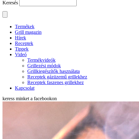
Keresés
Termékek
Grill magazin
Hírek
Receptek
Tippek
Videó
Termékvideók
Grillezési módok
Grillkiegészítők használata
Receptek gázüzemű grillekhez
Receptek faszenes grillekhez
Kapcsolat
keress minket a
facebookon