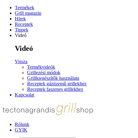
Termékek
Grill magazin
Hírek
Receptek
Tippek
Videó
Videó
Vissza
Termékvideók
Grillezési módok
Grillkiegészítők használata
Receptek gázüzemű grillekhez
Receptek faszenes grillekhez
Kapcsolat
Rólunk
GYIK