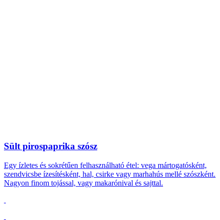
Sült pirospaprika szósz
Egy ízletes és sokrétűen felhasználható étel: vega mártogatósként,
szendvicsbe ízesítésként, hal, csirke vagy marhahús mellé szószként.
Nagyon finom tojással, vagy makarónival és sajttal.