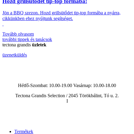
Hozd grillsütődet tip-top formába!
Jön a BBQ szezon.
Hozd grillsütődet tip-top formába a nyárra,
cikkünkben ehez nyújtunk segítséget.
Tovább olvasom
további
tippek és tanácsok
tectona grandis
üzletek
üzenetküldés
Hétfő-Szombat: 10.00-19.00 Vasárnap:
10.00-18.00
Tectona Grandis Selection / 2045 Törökbálint, Tó u. 2.
I
Termékek