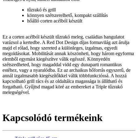
tűzrakó és grill
könnyen szétszerelhető, kompakt szállítás
hőálló corten acélból készült
Ez a corten acélból készült tűzrakó meleg, családias hangulatot
varázsol a kertedbe. A Red Dot Design díjas formavilág azt árulja
majd el rólad, hogy szereted a különleges, izgalmas, egyedi
megoldásokat. Mobilitását annak köszönheti, hogy három egyforma
elemből egymást kiegészítve válik egésszé. Könnyedén
szétszedheted, hogy magaddal vidd egy dunaparti romantikus
estéhez, vagy a nyaralódba. Ez az archaikus hőforrás egyszerű, de
annál izgalmasabb kiegészítőkkel válik többfunkcióssá. A hozzá
kapcsolható grill rács és az oldaltálca magassága is állítható és
forgatható. Gyűjtsd magad köré az embereket a Triple tűzrakó
melegségével.
Kapcsolódó termékeink