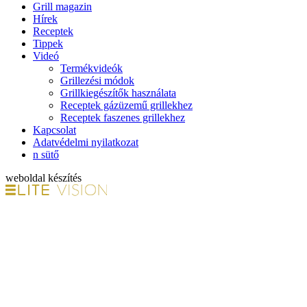
Grill magazin
Hírek
Receptek
Tippek
Videó
Termékvideók
Grillezési módok
Grillkiegészítők használata
Receptek gázüzemű grillekhez
Receptek faszenes grillekhez
Kapcsolat
Adatvédelmi nyilatkozat
n sütő
weboldal készítés