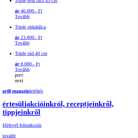
Triple grill rács 45 cm
ár
46.000.- Ft
Tovább
Triple oldaltálca
ár
23.000.- Ft
Tovább
Triple rúd 40 cm
ár
8.000.- Ft
Tovább
prev
next
grill magazin
letöltés
érte
sül
j
akcióinkról, receptjeinkről,
tippjeinkről
Hírlevél feliratkozás
tovabb