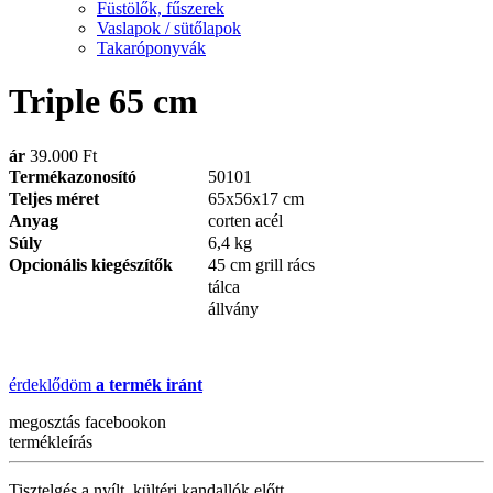
Füstölők, fűszerek
Vaslapok / sütőlapok
Takaróponyvák
Triple 65 cm
ár
39.000 Ft
Termékazonosító
50101
Teljes méret
65x56x17 cm
Anyag
corten acél
Súly
6,4 kg
Opcionális kiegészítők
45 cm grill rács
tálca
állvány
érdeklődöm
a termék iránt
megosztás
facebookon
termékleírás
Tisztelgés a nyílt, kültéri kandallók előtt