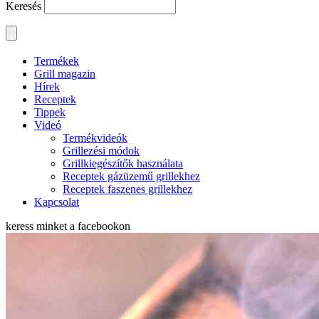
Keresés
Termékek
Grill magazin
Hírek
Receptek
Tippek
Videó
Termékvideók
Grillezési módok
Grillkiegészítők használata
Receptek gázüzemű grillekhez
Receptek faszenes grillekhez
Kapcsolat
keress minket a
facebookon