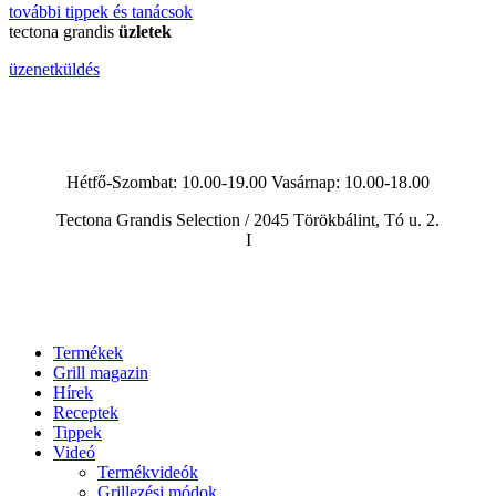
további
tippek és tanácsok
tectona grandis
üzletek
üzenetküldés
Hétfő-Szombat: 10.00-19.00 Vasárnap:
10.00-18.00
Tectona Grandis Selection / 2045 Törökbálint, Tó u. 2.
I
Termékek
Grill magazin
Hírek
Receptek
Tippek
Videó
Termékvideók
Grillezési módok