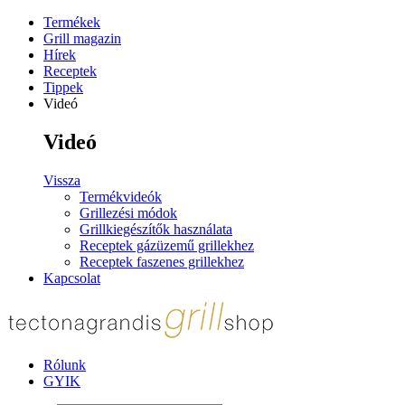
Termékek
Grill magazin
Hírek
Receptek
Tippek
Videó
Videó
Vissza
Termékvideók
Grillezési módok
Grillkiegészítők használata
Receptek gázüzemű grillekhez
Receptek faszenes grillekhez
Kapcsolat
Rólunk
GYIK