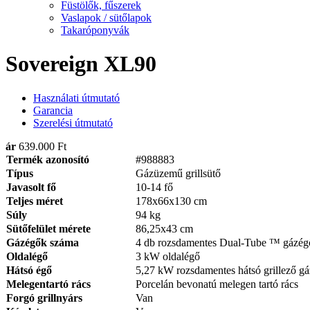
Füstölők, fűszerek
Vaslapok / sütőlapok
Takaróponyvák
Sovereign XL90
Használati útmutató
Garancia
Szerelési útmutató
ár
639.000 Ft
Termék azonosító
#988883
Típus
Gázüzemű grillsütő
Javasolt fő
10-14 fő
Teljes méret
178x66x130 cm
Súly
94 kg
Sütőfelület mérete
86,25x43 cm
Gázégők száma
4 db rozsdamentes Dual-Tube ™ gázég
Oldalégő
3 kW oldalégő
Hátsó égő
5,27 kW rozsdamentes hátsó grillező g
Melegentartó rács
Porcelán bevonatú melegen tartó rács
Forgó grillnyárs
Van