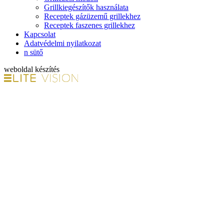
Grillkiegészítők használata
Receptek gázüzemű grillekhez
Receptek faszenes grillekhez
Kapcsolat
Adatvédelmi nyilatkozat
n sütő
weboldal készítés