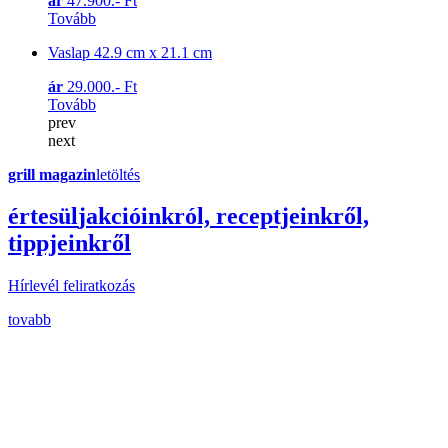
ár
47.900.- Ft
Tovább
Vaslap 42.9 cm x 21.1 cm
ár
29.000.- Ft
Tovább
prev
next
grill magazin
letöltés
érte
sül
j
akcióinkról, receptjeinkről,
tippjeinkről
Hírlevél feliratkozás
tovabb