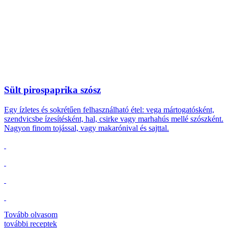
Sült pirospaprika szósz
Egy ízletes és sokrétűen felhasználható étel: vega mártogatósként,
szendvicsbe ízesítésként, hal, csirke vagy marhahús mellé szószként.
Nagyon finom tojással, vagy makarónival és sajttal.
Tovább olvasom
további
receptek