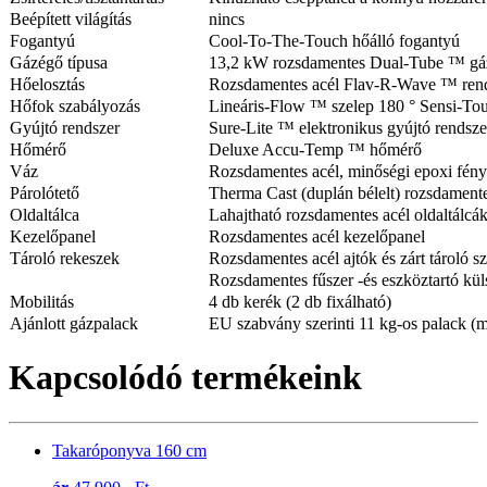
Beépített világítás
nincs
Fogantyú
Cool-To-The-Touch hőálló fogantyú
Gázégő típusa
13,2 kW rozsdamentes Dual-Tube ™ gá
Hőelosztás
Rozsdamentes acél Flav-R-Wave ™ ren
Hőfok szabályozás
Lineáris-Flow ™ szelep 180 ° Sensi-Tou
Gyújtó rendszer
Sure-Lite ™ elektronikus gyújtó rendsze
Hőmérő
Deluxe Accu-Temp ™ hőmérő
Váz
Rozsdamentes acél, minőségi epoxi fén
Párolótető
Therma Cast (duplán bélelt) rozsdamente
Oldaltálca
Lahajtható rozsdamentes acél oldaltálcá
Kezelőpanel
Rozsdamentes acél kezelőpanel
Tároló rekeszek
Rozsdamentes acél ajtók és zárt tároló s
Rozsdamentes fűszer -és eszköztartó kül
Mobilitás
4 db kerék (2 db fixálható)
Ajánlott gázpalack
EU szabvány szerinti 11 kg-os palack
Kapcsolódó termékeink
Takaróponyva 160 cm