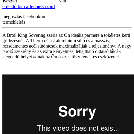
Készlet
Van
érdeklődöm
a termék iránt
megosztás
facebookon
termékleírás
A Broil King Sovering széria az Ön ideális partnere a tökéletes kerti
grillezésnél. A Therma-Cast alumínium sütő és a masszív,
rozsdamentes acél sütőrácsok maximalizálják a teljesítményt. A nagy
tároló szekrény és az extra kényelmes, lehajtható oldalsó tálcák
elegendő helyet adnak az Ön összes fűszerének és eszközének.