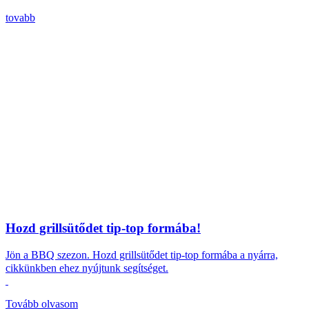
tovabb
Hozd grillsütődet tip-top formába!
Jön a BBQ szezon.
Hozd grillsütődet tip-top formába a nyárra,
cikkünkben ehez nyújtunk segítséget.
Tovább olvasom