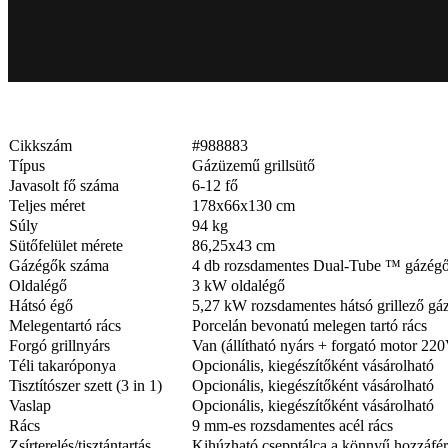
Cikkszám
#988883
Típus
Gázüzemű grillsütő
Javasolt fő száma
6-12 fő
Teljes méret
178x66x130 cm
Súly
94 kg
Sütőfelület mérete
86,25x43 cm
Gázégők száma
4 db rozsdamentes Dual-Tube ™ gázég
Oldalégő
3 kW oldalégő
Hátsó égő
5,27 kW rozsdamentes hátsó grillező g
Melegentartó rács
Porcelán bevonatú melegen tartó rács
Forgó grillnyárs
Van (állítható nyárs + forgató motor 220
Téli takaróponya
Opcionális, kiegészítőként vásárolható
Tisztítószer szett (3 in 1)
Opcionális, kiegészítőként vásárolható
Vaslap
Opcionális, kiegészítőként vásárolható
Rács
9 mm-es rozsdamentes acél rács
Zsírterelés/tisztántartás
Kihúzható csepptálca a könnyű hozzáfé