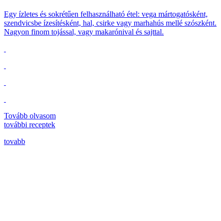
Egy ízletes és sokrétűen felhasználható étel: vega mártogatósként,
szendvicsbe ízesítésként, hal, csirke vagy marhahús mellé szószként.
Nagyon finom tojással, vagy makarónival és sajttal.
Tovább olvasom
további
receptek
tovabb