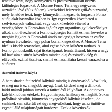
lehetővé teszi, hogy könnyedén és professzionálisan készíts
különleges fogásokat. A Morsoe Forno Terra egy négyzetes
asztalkán lévő (60 x 60 cm), kerekekkel felszerelt grill-és pizzasütő,
mely lehetővé teszi, hogy könnyedén mozgasd és forgasd a Forno
sütőt, akár használat közben is. Így egyszerűen követheted a
szélviszonyok változását, vagy csak közelebb viheted a
vendégekhez. A Forno-ban égő tűz egy organikus gyülekezőhelyet
alkot, ahol élvezheted a Forno szépséges formáit és nem kevésbé a
meghitt légkört. A Forno-ból áradó melegséget hosszan az estébe
nyúlóan élvezheted, egy pohár borral kiegészítve. A Morsoe Terra
ideális kisebb teraszokra, ahol egész évben kültéren tartható. A
Forno gondoskodik saját tisztaságának fenntartásáról, hiszen a nagy
hő hatására a sütést követően minden olaj és zsiradék elég és
eltávozik, ezáltal tisztává, sterillé és használatra késszé varázsolva a
sütőteret.
Az eredeti öntöttvas kályha
A hamisítatlan fatüzelésű kályhák mindig is öntöttvasból készültek,
és még ma is ez a legjobb anyag. Csak kérdezd meg a dánokat,
bárki másnál jobban ismerik a fatüzelésű kályhákat. Az öntöttvas
kályhák időtlen értékek. Hagyományos, hatékony és meghitt. Sokan
próbáltak olcsóbb, könnyebb anyagokból kályhát készíteni, de
senkinek sem sikerült ezt úgy megvalósítani, hogy az az öntöttvas
egyedülálló tulajdonságait hordozza. Ezek a következők: