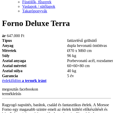
Füstölők, fűszerek
Vaslapok / sütőlapok
Takaróponyvák
Forno Deluxe Terra
ár
647.000 Ft
Típus
fatüzelésű grillsütő
Anyag
dupla bevonatú öntöttvas
Méretek
Ø70 x M60 cm
Súly
96 kg
Asztal anyaga
Porbevonatú acél, rozsdamen
Asztal méretei
60×60×80 cm
Asztal súlya
40 kg
Garancia
5 év
érdeklődöm
a termék iránt
megosztás
facebookon
termékleírás
Ragyogó napsütés, barátok, család és fantasztikus ételek. A Morsoe
Forno egy magasabb szintre emeli az ételek kültéri előkészítését és