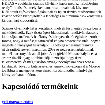
HETAS weboldalán számos kályhánk kapta meg az „EcoDesign
ready” minősítést, melyeket hamarosan továbbiak követnek.
Kifinomult égés-technológiánknak és fejlett tisztitó rendszerünknek
köszönhetően bizonyítottan a lehetséges minimumra csökkentettük a
károsanyag kibocsájtást.
Számos olyan kályhát is készítünk, melyek füstmentes övezetben is
működtethetők. Ezek tiszta égést biztosítanak, rendkívül alacsony
kibocsájtás mellett. A hatékony és környezetbarát égéshez azonban
fontos, hogy a minőségi fatüzelésű kályha beszerelése után, hogy a
megfelelő faanyagot használjuk. Lehetőleg a használt faanyag
gépiszárított legyen, maximum 20%-os nedvességtartalommal,
minnél alacsonyabb annál jobb. A megfelelő Morsoe kályha és a
száraz tüzelőanyag kombinációja biztosítja, hogy tiszta
lelkiismerettel és még tisztább anyagkibocsájtással élvezhesd a
kályhádat. További kutatásaival és termékinnovációjával a Morsoe
továbbra is meleget és kényelmet hoz otthonodba, mindvégig
környezetbarát módon.
Kapcsolódó termékeink
grill magazin
letöltés