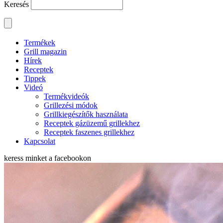
Keresés
Termékek
Grill magazin
Hírek
Receptek
Tippek
Videó
Termékvideók
Grillezési módok
Grillkiegészítők használata
Receptek gázüzemű grillekhez
Receptek faszenes grillekhez
Kapcsolat
keress minket a
facebookon