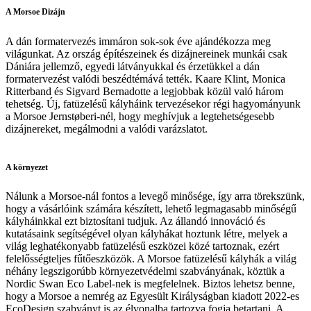
A Morsoe Dizájn
A dán formatervezés immáron sok-sok éve ajándékozza meg
világunkat. Az ország építészeinek és dizájnereinek munkái csak
Dániára jellemző, egyedi látványukkal és érzetükkel a dán
formatervezést valódi beszédtémává tették. Kaare Klint, Monica
Ritterband és Sigvard Bernadotte a legjobbak közül való három
tehetség. Új, fatüzelésű kályháink tervezésekor régi hagyományunk
a Morsoe Jernstøberi-nél, hogy meghívjuk a legtehetségesebb
dizájnereket, megálmodni a valódi varázslatot.
A környezet
Nálunk a Morsoe-nál fontos a levegő minősége, így arra törekszünk,
hogy a vásárlóink számára készített, lehető legmagasabb minőségű
kályháinkkal ezt biztosítani tudjuk. Az állandó innováció és
kutatásaink segítségével olyan kályhákat hoztunk létre, melyek a
világ leghatékonyabb fatüzelésű eszközei közé tartoznak, ezért
felelősségteljes fűtőeszközök. A Morsoe fatüzelésű kályhák a világ
néhány legszigorúbb környezetvédelmi szabványának, köztük a
Nordic Swan Eco Label-nek is megfelelnek. Biztos lehetsz benne,
hogy a Morsoe a nemrég az Egyesült Királyságban kiadott 2022-es
EcoDesign szabványt is az élvonalba tartozva fogja betartani. A