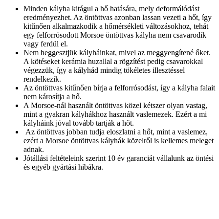
Minden kályha kitágul a hő hatására, mely deformálódást
eredményezhet. Az öntöttvas azonban lassan vezeti a hőt, így
kitűnően alkalmazkodik a hőmérsékleti változásokhoz, tehát
egy felforrósodott Morsoe öntöttvas kályha nem csavarodik
vagy ferdül el.
Nem heggesztjük kályháinkat, mivel az meggyengítené őket.
A kötéseket kerámia huzallal a rögzítést pedig csavarokkal
végezzük, így a kályhád mindig tökéletes illesztéssel
rendelkezik.
Az öntöttvas kitűnően bírja a felforrósodást, így a kályha falait
nem károsítja a hő.
A Morsoe-nál használt öntöttvas közel kétszer olyan vastag,
mint a gyakran kályhákhoz használt vaslemezek. Ezért a mi
kályháink jóval tovább tartják a hőt.
Az öntöttvas jobban tudja eloszlatni a hőt, mint a vaslemez,
ezért a Morsoe öntöttvas kályhák közelről is kellemes meleget
adnak.
Jótállási feltételeink szerint 10 év garanciát vállalunk az öntési
és egyéb gyártási hibákra.