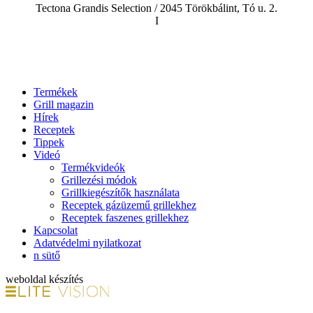
Tectona Grandis Selection / 2045 Törökbálint, Tó u. 2.
I
Termékek
Grill magazin
Hírek
Receptek
Tippek
Videó
Termékvideók
Grillezési módok
Grillkiegészítők használata
Receptek gázüzemű grillekhez
Receptek faszenes grillekhez
Kapcsolat
Adatvédelmi nyilatkozat
n sütő
weboldal készítés