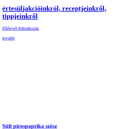
érte
sül
j
akcióinkról, receptjeinkről,
tippjeinkről
Hírlevél feliratkozás
tovabb
Sült pirospaprika szósz