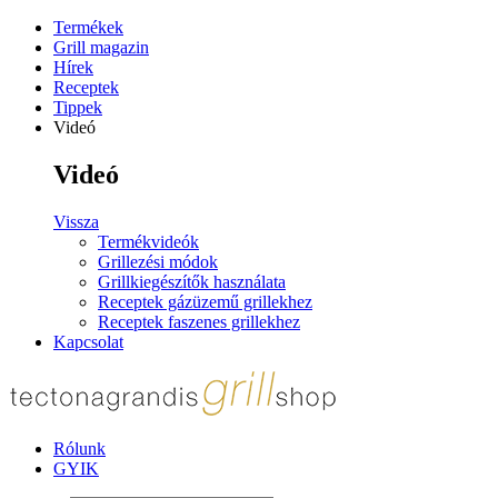
Termékek
Grill magazin
Hírek
Receptek
Tippek
Videó
Videó
Vissza
Termékvideók
Grillezési módok
Grillkiegészítők használata
Receptek gázüzemű grillekhez
Receptek faszenes grillekhez
Kapcsolat
Rólunk
GYIK