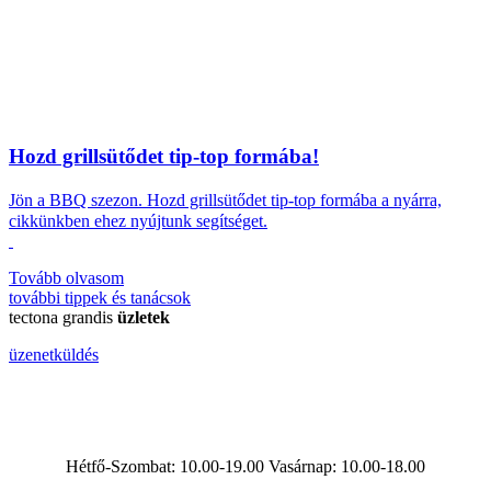
Hozd grillsütődet tip-top formába!
Jön a BBQ szezon.
Hozd grillsütődet tip-top formába a nyárra,
cikkünkben ehez nyújtunk segítséget.
Tovább olvasom
további
tippek és tanácsok
tectona grandis
üzletek
üzenetküldés
Hétfő-Szombat: 10.00-19.00 Vasárnap:
10.00-18.00