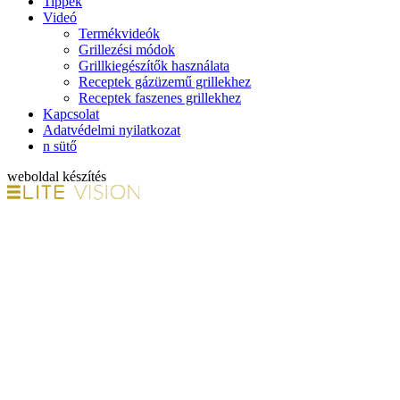
Tippek
Videó
Termékvideók
Grillezési módok
Grillkiegészítők használata
Receptek gázüzemű grillekhez
Receptek faszenes grillekhez
Kapcsolat
Adatvédelmi nyilatkozat
n sütő
weboldal készítés