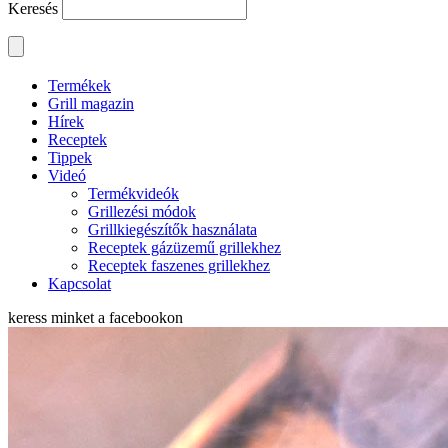
Keresés
Termékek
Grill magazin
Hírek
Receptek
Tippek
Videó
Termékvideók
Grillezési módok
Grillkiegészítők használata
Receptek gázüzemű grillekhez
Receptek faszenes grillekhez
Kapcsolat
keress minket a
facebookon