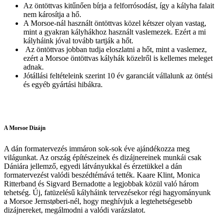
Az öntöttvas kitűnően bírja a felforrósodást, így a kályha falait
nem károsítja a hő.
A Morsoe-nál használt öntöttvas közel kétszer olyan vastag,
mint a gyakran kályhákhoz használt vaslemezek. Ezért a mi
kályháink jóval tovább tartják a hőt.
Az öntöttvas jobban tudja eloszlatni a hőt, mint a vaslemez,
ezért a Morsoe öntöttvas kályhák közelről is kellemes meleget
adnak.
Jótállási feltételeink szerint 10 év garanciát vállalunk az öntési
és egyéb gyártási hibákra.
A Morsoe Dizájn
A dán formatervezés immáron sok-sok éve ajándékozza meg
világunkat. Az ország építészeinek és dizájnereinek munkái csak
Dániára jellemző, egyedi látványukkal és érzetükkel a dán
formatervezést valódi beszédtémává tették. Kaare Klint, Monica
Ritterband és Sigvard Bernadotte a legjobbak közül való három
tehetség. Új, fatüzelésű kályháink tervezésekor régi hagyományunk
a Morsoe Jernstøberi-nél, hogy meghívjuk a legtehetségesebb
dizájnereket, megálmodni a valódi varázslatot.