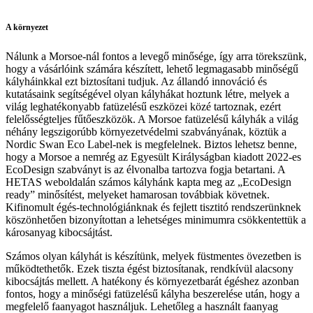
A környezet
Nálunk a Morsoe-nál fontos a levegő minősége, így arra törekszünk,
hogy a vásárlóink számára készített, lehető legmagasabb minőségű
kályháinkkal ezt biztosítani tudjuk. Az állandó innováció és
kutatásaink segítségével olyan kályhákat hoztunk létre, melyek a
világ leghatékonyabb fatüzelésű eszközei közé tartoznak, ezért
felelősségteljes fűtőeszközök. A Morsoe fatüzelésű kályhák a világ
néhány legszigorúbb környezetvédelmi szabványának, köztük a
Nordic Swan Eco Label-nek is megfelelnek. Biztos lehetsz benne,
hogy a Morsoe a nemrég az Egyesült Királyságban kiadott 2022-es
EcoDesign szabványt is az élvonalba tartozva fogja betartani. A
HETAS weboldalán számos kályhánk kapta meg az „EcoDesign
ready” minősítést, melyeket hamarosan továbbiak követnek.
Kifinomult égés-technológiánknak és fejlett tisztitó rendszerünknek
köszönhetően bizonyítottan a lehetséges minimumra csökkentettük a
károsanyag kibocsájtást.
Számos olyan kályhát is készítünk, melyek füstmentes övezetben is
működtethetők. Ezek tiszta égést biztosítanak, rendkívül alacsony
kibocsájtás mellett. A hatékony és környezetbarát égéshez azonban
fontos, hogy a minőségi fatüzelésű kályha beszerelése után, hogy a
megfelelő faanyagot használjuk. Lehetőleg a használt faanyag