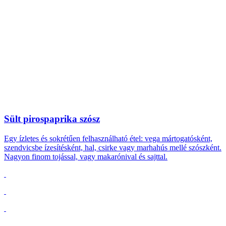
Sült pirospaprika szósz
Egy ízletes és sokrétűen felhasználható étel: vega mártogatósként,
szendvicsbe ízesítésként, hal, csirke vagy marhahús mellé szószként.
Nagyon finom tojással, vagy makarónival és sajttal.