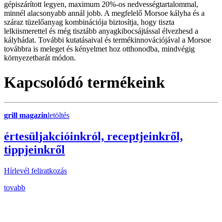
gépiszárított legyen, maximum 20%-os nedvességtartalommal,
minnél alacsonyabb annál jobb. A megfelelő Morsoe kályha és a
száraz tüzelőanyag kombinációja biztosítja, hogy tiszta
lelkiismerettel és még tisztább anyagkibocsájtással élvezhesd a
kályhádat. További kutatásaival és termékinnovációjával a Morsoe
továbbra is meleget és kényelmet hoz otthonodba, mindvégig
környezetbarát módon.
Kapcsolódó termékeink
grill magazin
letöltés
érte
sül
j
akcióinkról, receptjeinkről,
tippjeinkről
Hírlevél feliratkozás
tovabb