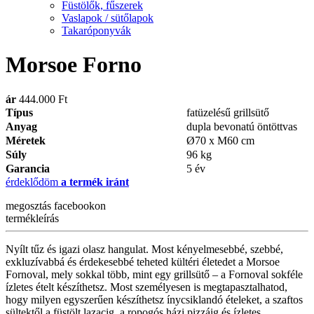
Füstölők, fűszerek
Vaslapok / sütőlapok
Takaróponyvák
Morsoe Forno
ár
444.000 Ft
Típus
fatüzelésű grillsütő
Anyag
dupla bevonatú öntöttvas
Méretek
Ø70 x M60 cm
Súly
96 kg
Garancia
5 év
érdeklődöm
a termék iránt
megosztás
facebookon
termékleírás
Nyílt tűz és igazi olasz hangulat. Most kényelmesebbé, szebbé,
exkluzívabbá és érdekesebbé teheted kültéri életedet a Morsoe
Fornoval, mely sokkal több, mint egy grillsütő – a Fornoval sokféle
ízletes ételt készíthetsz. Most személyesen is megtapasztalhatod,
hogy milyen egyszerűen készíthetsz ínycsiklandó ételeket, a szaftos
sültektől a füstölt lazacig, a ropogós házi pizzáig és ízletes