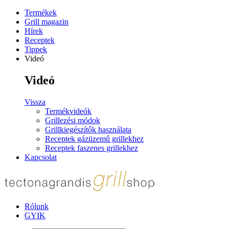
Termékek
Grill magazin
Hírek
Receptek
Tippek
Videó
Videó
Vissza
Termékvideók
Grillezési módok
Grillkiegészítők használata
Receptek gázüzemű grillekhez
Receptek faszenes grillekhez
Kapcsolat
Rólunk
GYIK