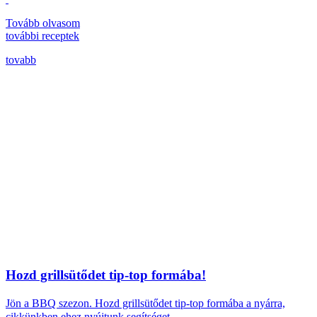
Tovább olvasom
további
receptek
tovabb
Hozd grillsütődet tip-top formába!
Jön a BBQ szezon.
Hozd grillsütődet tip-top formába a nyárra,
cikkünkben ehez nyújtunk segítséget.