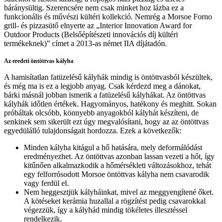
báránysültig. Szerencsére nem csak minket hoz lázba ez a
funkcionális és művészi kültéri kollekció. Nemrég a Morsoe Forno
grill- és pizzasütő elnyerte az „Interior Innovation Award for
Outdoor Products (Belsőépítészeti innovációs díj kültéri
termékeknek)” címet a 2013-as német IIA díjátadón.
Az eredeti öntöttvas kályha
A hamisítatlan fatüzelésű kályhák mindig is öntöttvasból készültek,
és még ma is ez a legjobb anyag. Csak kérdezd meg a dánokat,
bárki másnál jobban ismerik a fatüzelésű kályhákat. Az öntöttvas
kályhák időtlen értékek. Hagyományos, hatékony és meghitt. Sokan
próbáltak olcsóbb, könnyebb anyagokból kályhát készíteni, de
senkinek sem sikerült ezt úgy megvalósítani, hogy az az öntöttvas
egyedülálló tulajdonságait hordozza. Ezek a következők:
Minden kályha kitágul a hő hatására, mely deformálódást
eredményezhet. Az öntöttvas azonban lassan vezeti a hőt, így
kitűnően alkalmazkodik a hőmérsékleti változásokhoz, tehát
egy felforrósodott Morsoe öntöttvas kályha nem csavarodik
vagy ferdül el.
Nem heggesztjük kályháinkat, mivel az meggyengítené őket.
A kötéseket kerámia huzallal a rögzítést pedig csavarokkal
végezzük, így a kályhád mindig tökéletes illesztéssel
rendelkezik.