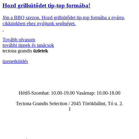
Hozd grillsütődet tip-top formába!
Jön a BBQ szezon.
Hozd grillsütődet tip-top formába a nyárra,
cikkünkben ehez nyújtunk segítséget.
Tovább olvasom
további
tippek és tanácsok
tectona grandis
üzletek
üzenetküldés
Hétfő-Szombat: 10.00-19.00 Vasárnap:
10.00-18.00
Tectona Grandis Selection / 2045 Törökbálint, Tó u. 2.
I