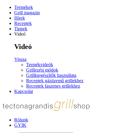
Termékek
Grill magazin
Hírek
Receptek
Tippek
Videó
Videó
Vissza
Termékvideók
Grillezési módok
Grillkiegészítők használata
Receptek gázüzemű grillekhez
Receptek faszenes grillekhez
Kapcsolat
Rólunk
GYIK