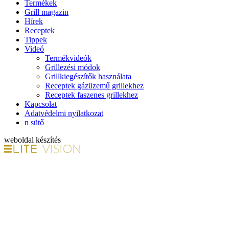
Termékek
Grill magazin
Hírek
Receptek
Tippek
Videó
Termékvideók
Grillezési módok
Grillkiegészítők használata
Receptek gázüzemű grillekhez
Receptek faszenes grillekhez
Kapcsolat
Adatvédelmi nyilatkozat
n sütő
weboldal készítés