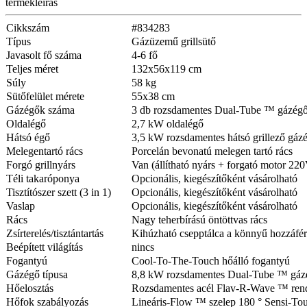
termékleírás
Cikkszám
#834283
Típus
Gázüzemű grillsütő
Javasolt fő száma
4-6 fő
Teljes méret
132x56x119 cm
Súly
58 kg
Sütőfelület mérete
55x38 cm
Gázégők száma
3 db rozsdamentes Dual-Tube ™ gázég
Oldalégő
2,7 kW oldalégő
Hátsó égő
3,5 kW rozsdamentes hátsó grillező gá
Melegentartó rács
Porcelán bevonatú melegen tartó rács
Forgó grillnyárs
Van (állítható nyárs + forgató motor 220
Téli takaróponya
Opcionális, kiegészítőként vásárolható
Tisztítószer szett (3 in 1)
Opcionális, kiegészítőként vásárolható
Vaslap
Opcionális, kiegészítőként vásárolható
Rács
Nagy teherbírású öntöttvas rács
Zsírterelés/tisztántartás
Kihúzható csepptálca a könnyű hozzáfé
Beépített világítás
nincs
Fogantyú
Cool-To-The-Touch hőálló fogantyú
Gázégő típusa
8,8 kW rozsdamentes Dual-Tube ™ gázé
Hőelosztás
Rozsdamentes acél Flav-R-Wave ™ ren
Hőfok szabályozás
Lineáris-Flow ™ szelep 180 ° Sensi-Tou