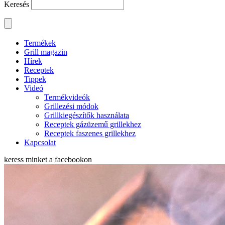
Keresés
Termékek
Grill magazin
Hírek
Receptek
Tippek
Videó
Termékvideók
Grillezési módok
Grillkiegészítők használata
Receptek gázüzemű grillekhez
Receptek faszenes grillekhez
Kapcsolat
keress minket a
facebookon