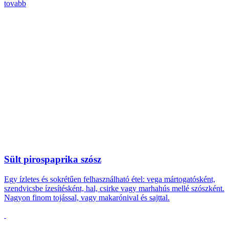
tovabb
Sült pirospaprika szósz
Egy ízletes és sokrétűen felhasználható étel: vega mártogatósként,
szendvicsbe ízesítésként, hal, csirke vagy marhahús mellé szószként.
Nagyon finom tojással, vagy makarónival és sajttal.