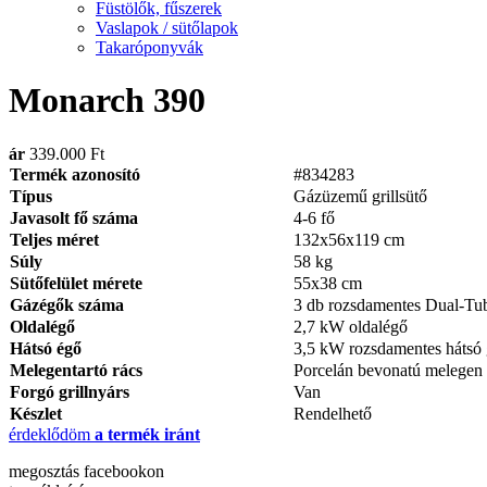
Füstölők, fűszerek
Vaslapok / sütőlapok
Takaróponyvák
Monarch 390
ár
339.000 Ft
Termék azonosító
#834283
Típus
Gázüzemű grillsütő
Javasolt fő száma
4-6 fő
Teljes méret
132x56x119 cm
Súly
58 kg
Sütőfelület mérete
55x38 cm
Gázégők száma
3 db rozsdamentes Dual-Tu
Oldalégő
2,7 kW oldalégő
Hátsó égő
3,5 kW rozsdamentes hátsó 
Melegentartó rács
Porcelán bevonatú melegen t
Forgó grillnyárs
Van
Készlet
Rendelhető
érdeklődöm
a termék iránt
megosztás
facebookon