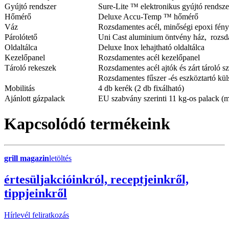
Gyújtó rendszer
Sure-Lite ™ elektronikus gyújtó rendsze
Hőmérő
Deluxe Accu-Temp ™ hőmérő
Váz
Rozsdamentes acél, minőségi epoxi fén
Párolótető
Uni Cast aluminium öntvény ház, rozsda
Oldaltálca
Deluxe Inox lehajtható oldaltálca
Kezelőpanel
Rozsdamentes acél kezelőpanel
Tároló rekeszek
Rozsdamentes acél ajtók és zárt tároló s
Rozsdamentes fűszer -és eszköztartó kül
Mobilitás
4 db kerék (2 db fixálható)
Ajánlott gázpalack
EU szabvány szerinti 11 kg-os palack
Kapcsolódó termékeink
grill magazin
letöltés
érte
sül
j
akcióinkról, receptjeinkről,
tippjeinkről
Hírlevél feliratkozás