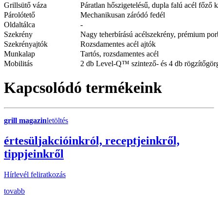
Grillsütő váza
Páratlan hőszigetelésű, dupla falú acél főző 
Párolótető
Mechanikusan záródó fedél
Oldaltálca
-
Szekrény
Nagy teherbírású acélszekrény, prémium por
Szekrényajtók
Rozsdamentes acél ajtók
Munkalap
Tartós, rozsdamentes acél
Mobilitás
2 db Level-Q™ szintező- és 4 db rögzítőgör
Kapcsolódó termékeink
grill magazin
letöltés
érte
sül
j
akcióinkról, receptjeinkről,
tippjeinkről
Hírlevél feliratkozás
tovabb