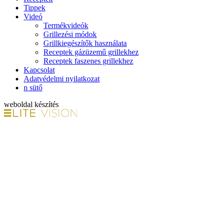
Tippek
Videó
Termékvideók
Grillezési módok
Grillkiegészítők használata
Receptek gázüzemű grillekhez
Receptek faszenes grillekhez
Kapcsolat
Adatvédelmi nyilatkozat
n sütő
weboldal készítés