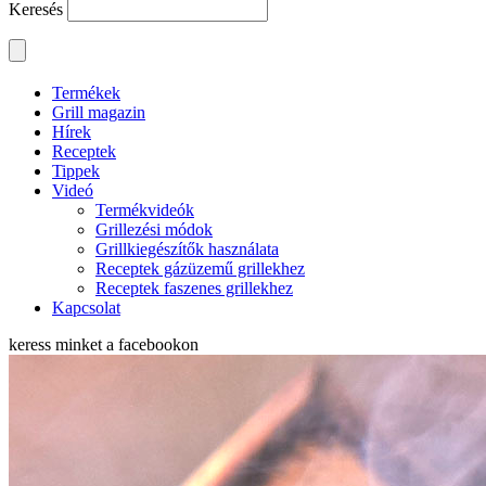
Keresés
Termékek
Grill magazin
Hírek
Receptek
Tippek
Videó
Termékvideók
Grillezési módok
Grillkiegészítők használata
Receptek gázüzemű grillekhez
Receptek faszenes grillekhez
Kapcsolat
keress minket a
facebookon