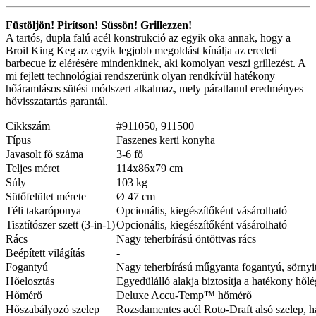
Füstöljön! Pirítson! Süssön! Grillezzen!
A tartós, dupla falú acél konstrukció az egyik oka annak, hogy a
Broil King Keg az egyik legjobb megoldást kínálja az eredeti
barbecue íz elérésére mindenkinek, aki komolyan veszi grillezést. A
mi fejlett technológiai rendszerünk olyan rendkívül hatékony
hőáramlásos sütési módszert alkalmaz, mely páratlanul eredményes
hővisszatartás garantál.
Cikkszám
#911050, 911500
Típus
Faszenes kerti konyha
Javasolt fő száma
3-6 fő
Teljes méret
114x86x79 cm
Súly
103 kg
Sütőfelület mérete
Ø 47 cm
Téli takaróponya
Opcionális, kiegészítőként vásárolható
Tisztítószer szett (3-in-1)
Opcionális, kiegészítőként vásárolható
Rács
Nagy teherbírású öntöttvas rács
Beépített világítás
-
Fogantyú
Nagy teherbírású műgyanta fogantyú, sörnyi
Hőelosztás
Egyedülálló alakja biztosítja a hatékony hőlé
Hőmérő
Deluxe Accu-Temp™ hőmérő
Hőszabályozó szelep
Rozsdamentes acél Roto-Draft alsó szelep, h