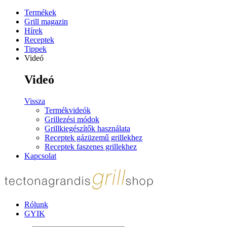
Termékek
Grill magazin
Hírek
Receptek
Tippek
Videó
Videó
Vissza
Termékvideók
Grillezési módok
Grillkiegészítők használata
Receptek gázüzemű grillekhez
Receptek faszenes grillekhez
Kapcsolat
Rólunk
GYIK