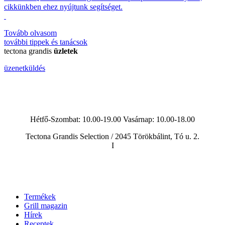
cikkünkben ehez nyújtunk segítséget.
Tovább olvasom
további
tippek és tanácsok
tectona grandis
üzletek
üzenetküldés
Hétfő-Szombat: 10.00-19.00 Vasárnap:
10.00-18.00
Tectona Grandis Selection / 2045 Törökbálint, Tó u. 2.
I
Termékek
Grill magazin
Hírek
Receptek