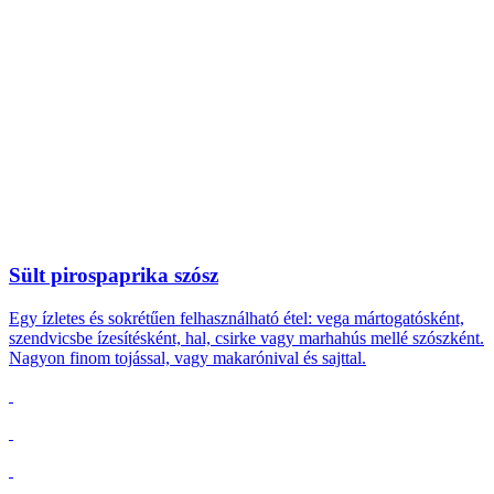
Sült pirospaprika szósz
Egy ízletes és sokrétűen felhasználható étel: vega mártogatósként,
szendvicsbe ízesítésként, hal, csirke vagy marhahús mellé szószként.
Nagyon finom tojással, vagy makarónival és sajttal.