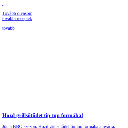
Tovább olvasom
további
receptek
tovabb
Hozd grillsütődet tip-top formába!
Jön a BBQ szezon.
Hozd grillsütődet tip-top formába a nyárra,