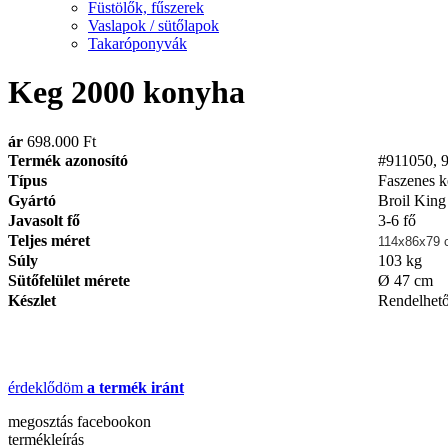
Füstölők, fűszerek
Vaslapok / sütőlapok
Takaróponyvák
Keg 2000 konyha
ár
698.000 Ft
Termék azonosító
#911050, 
Típus
Faszenes k
Gyártó
Broil King
Javasolt fő
3-6 fő
Teljes méret
114x86x79 
Súly
103 kg
Sütőfelület mérete
Ø 47 cm
Készlet
Rendelhet
érdeklődöm
a termék iránt
megosztás
facebookon
termékleírás