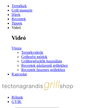
Termékek
Grill magazin
Hírek
Receptek
Tippek
Videó
Videó
Vissza
Termékvideók
Grillezési módok
Grillkiegészítők használata
Receptek gázüzemű grillekhez
Receptek faszenes grillekhez
Kapcsolat
Rólunk
GYIK