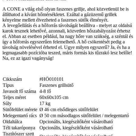
A CONE a világ első olyan faszenes grillje, ahol közvetlenül be is
állíthatod a kívánt hőmérsékletet. Ezáltal a gázüzemű grillek
kényelme mellett élvezheted a faszenes sütők élményét.
A levegőellátás és a hőforrás távolságát beállítva - melyet az oldalsú
karok tesznek lehetővé, azonnali, közvetlen hőszabályozást érhetsz
el. Abban az esetben például, ha nagy hőre van szükség, a széntál és
így a hőforrás egyszerűen felemelhető. A hő csökentését pedig a
távolság növelésével érheted el. Ugye milyen egyszerű? Ja, és ha a
legmagasabb pozícióba teszed, máris formás kis tűzrakó lesz belőle!
Na, ez az igazi vagányság!
Cikkszám
#HÖ010101
Típus
Faszenes grillsütő
Javasolt fő száma
4-8 fő
Teljes méret
60x60x105 cm
Súly
17 kg
Sütőfelület mérete
Ø 46 cm elsődleges sütőfelület
Melegentartó rács
Ø 50 cm másodlagos sütőfelület / melegentartó
Oldaltálca
Opcionális, kiegészítőként vásárolható
Téli takaróponya
Opcionális, kiegészítőként vásárolható
Tisztítószer szett