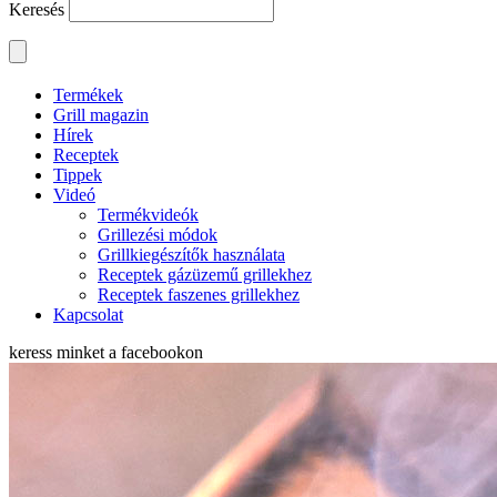
Keresés
Termékek
Grill magazin
Hírek
Receptek
Tippek
Videó
Termékvideók
Grillezési módok
Grillkiegészítők használata
Receptek gázüzemű grillekhez
Receptek faszenes grillekhez
Kapcsolat
keress minket a
facebookon