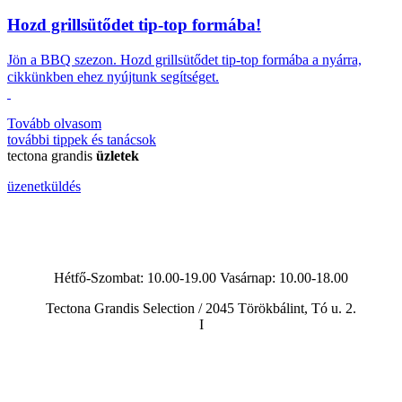
Hozd grillsütődet tip-top formába!
Jön a BBQ szezon.
Hozd grillsütődet tip-top formába a nyárra,
cikkünkben ehez nyújtunk segítséget.
Tovább olvasom
további
tippek és tanácsok
tectona grandis
üzletek
üzenetküldés
Hétfő-Szombat: 10.00-19.00 Vasárnap:
10.00-18.00
Tectona Grandis Selection / 2045 Törökbálint, Tó u. 2.
I