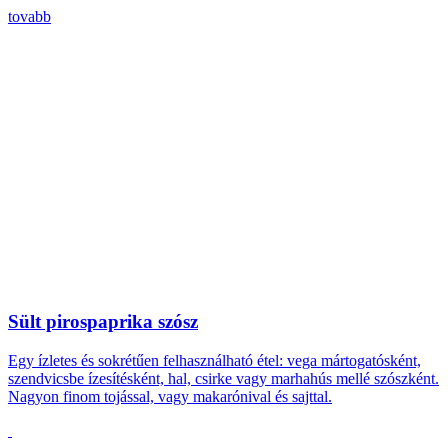
tovabb
Sült pirospaprika szósz
Egy ízletes és sokrétűen felhasználható étel: vega mártogatósként,
szendvicsbe ízesítésként, hal, csirke vagy marhahús mellé szószként.
Nagyon finom tojással, vagy makarónival és sajttal.