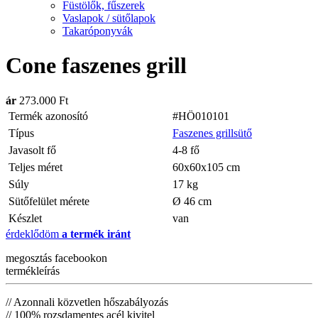
Füstölők, fűszerek
Vaslapok / sütőlapok
Takaróponyvák
Cone faszenes grill
ár
273.000 Ft
Termék azonosító
#HÖ010101
Típus
Faszenes grillsütő
Javasolt fő
4-8 fő
Teljes méret
60x60x105 cm
Súly
17 kg
Sütőfelület mérete
Ø 46 cm
Készlet
van
érdeklődöm
a termék iránt
megosztás
facebookon
termékleírás
// Azonnali közvetlen hőszabályozás
// 100% rozsdamentes acél kivitel