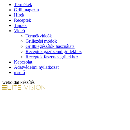
Termékek
Grill magazin
Hírek
Receptek
Tippek
Videó
Termékvideók
Grillezési módok
Grillkiegészítők használata
Receptek gázüzemű grillekhez
Receptek faszenes grillekhez
Kapcsolat
Adatvédelmi nyilatkozat
n sütő
weboldal készítés