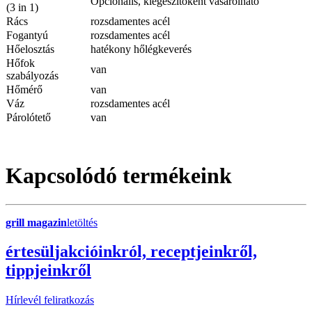
Opcionális, kiegészítőként vásárolható
(3 in 1)
Rács
rozsdamentes acél
Fogantyú
rozsdamentes acél
Hőelosztás
hatékony hőlégkeverés
Hőfok
van
szabályozás
Hőmérő
van
Váz
rozsdamentes acél
Párolótető
van
Kapcsolódó termékeink
grill magazin
letöltés
érte
sül
j
akcióinkról, receptjeinkről,
tippjeinkről
Hírlevél feliratkozás