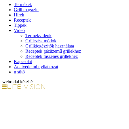
Termékek
Grill magazin
Hírek
Receptek
Tippek
Videó
Termékvideók
Grillezési módok
Grillkiegészítők használata
Receptek gázüzemű grillekhez
Receptek faszenes grillekhez
Kapcsolat
Adatvédelmi nyilatkozat
n sütő
weboldal készítés