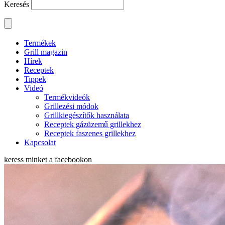
Keresés
Termékek
Grill magazin
Hírek
Receptek
Tippek
Videó
Termékvideók
Grillezési módok
Grillkiegészítők használata
Receptek gázüzemű grillekhez
Receptek faszenes grillekhez
Kapcsolat
keress minket a
facebookon