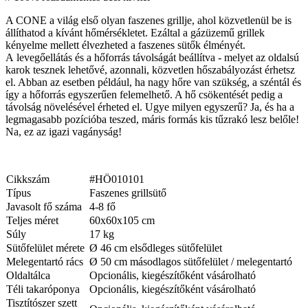
A CONE a világ első olyan faszenes grillje, ahol közvetlenül be is
állíthatod a kívánt hőmérsékletet. Ezáltal a gázüzemű grillek
kényelme mellett élvezheted a faszenes sütők élményét.
A levegőellátás és a hőforrás távolságát beállítva - melyet az oldalsú
karok tesznek lehetővé, azonnali, közvetlen hőszabályozást érhetsz
el. Abban az esetben például, ha nagy hőre van szükség, a széntál és
így a hőforrás egyszerűen felemelhető. A hő csökentését pedig a
távolság növelésével érheted el. Ugye milyen egyszerű? Ja, és ha a
legmagasabb pozícióba teszed, máris formás kis tűzrakó lesz belőle!
Na, ez az igazi vagányság!
Cikkszám
#HÖ010101
Típus
Faszenes grillsütő
Javasolt fő száma
4-8 fő
Teljes méret
60x60x105 cm
Súly
17 kg
Sütőfelület mérete
Ø 46 cm elsődleges sütőfelület
Melegentartó rács
Ø 50 cm másodlagos sütőfelület / melegentartó
Oldaltálca
Opcionális, kiegészítőként vásárolható
Téli takaróponya
Opcionális, kiegészítőként vásárolható
Tisztítószer szett