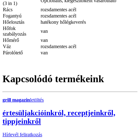
Opcionális, kiegészítőként vásárolható
(3 in 1)
Rács
rozsdamentes acél
Fogantyú
rozsdamentes acél
Hőelosztás
hatékony hőlégkeverés
Hőfok
van
szabályozás
Hőmérő
van
Váz
rozsdamentes acél
Párolótető
van
Kapcsolódó termékeink
grill magazin
letöltés
érte
sül
j
akcióinkról, receptjeinkről,
tippjeinkről
Hírlevél feliratkozás