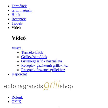
Termékek
Grill magazin
Hírek
Receptek
Tippek
Videó
Videó
Vissza
Termékvideók
Grillezési módok
Grillkiegészítők használata
Receptek gázüzemű grillekhez
Receptek faszenes grillekhez
Kapcsolat
Rólunk
GYIK