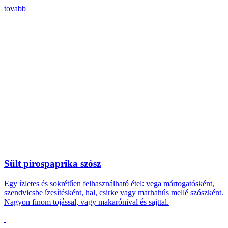
tovabb
Sült pirospaprika szósz
Egy ízletes és sokrétűen felhasználható étel: vega mártogatósként,
szendvicsbe ízesítésként, hal, csirke vagy marhahús mellé szószként.
Nagyon finom tojással, vagy makarónival és sajttal.