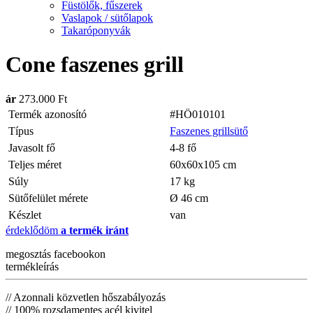
Füstölők, fűszerek
Vaslapok / sütőlapok
Takaróponyvák
Cone faszenes grill
ár
273.000 Ft
Termék azonosító
#HÖ010101
Típus
Faszenes grillsütő
Javasolt fő
4-8 fő
Teljes méret
60x60x105 cm
Súly
17 kg
Sütőfelület mérete
Ø 46 cm
Készlet
van
érdeklődöm
a termék iránt
megosztás
facebookon
termékleírás
// Azonnali közvetlen hőszabályozás
// 100% rozsdamentes acél kivitel