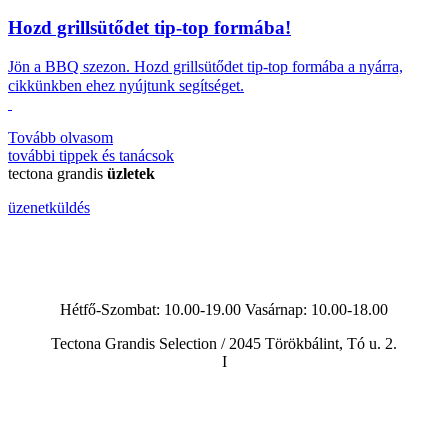
Hozd grillsütődet tip-top formába!
Jön a BBQ szezon.
Hozd grillsütődet tip-top formába a nyárra,
cikkünkben ehez nyújtunk segítséget.
Tovább olvasom
további
tippek és tanácsok
tectona grandis
üzletek
üzenetküldés
Hétfő-Szombat: 10.00-19.00 Vasárnap:
10.00-18.00
Tectona Grandis Selection / 2045 Törökbálint, Tó u. 2.
I