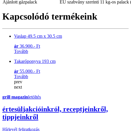
Ajánlott gázpalack
EU szabvány szerinti 11 kg-os palac
Kapcsolódó termékeink
Vaslap 49.5 cm x 30.5 cm
ár
36.900.- Ft
Tovább
Takaróponyva 193 cm
ár
55.000.- Ft
Tovább
prev
next
grill magazin
letöltés
érte
sül
j
akcióinkról, receptjeinkről,
tippjeinkről
Hírlevél feliratkozás