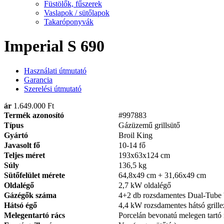
Füstölők, fűszerek
Vaslapok / sütőlapok
Takaróponyvák
Imperial S 690
Használati útmutató
Garancia
Szerelési útmutató
ár
1.649.000 Ft
Termék azonosító
#997883
Típus
Gázüzemű grillsütő
Gyártó
Broil King
Javasolt fő
10-14 fő
Teljes méret
193x63x124 cm
Súly
136,5 kg
Sütőfelület mérete
64,8x49 cm + 31,66x49 cm
Oldalégő
2,7 kW oldalégő
Gázégők száma
4+2 db rozsdamentes Dual-Tube
Hátsó égő
4,4 kW rozsdamentes hátsó grill
Melegentartó rács
Porcelán bevonatú melegen tartó 