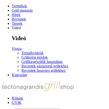
Termékek
Grill magazin
Hírek
Receptek
Tippek
Videó
Videó
Vissza
Termékvideók
Grillezési módok
Grillkiegészítők használata
Receptek gázüzemű grillekhez
Receptek faszenes grillekhez
Kapcsolat
Rólunk
GYIK