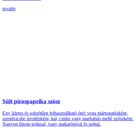
tovabb
Sült pirospaprika szósz
Egy ízletes és sokrétűen felhasználható étel: vega mártogatósként,
szendvicsbe ízesítésként, hal, csirke vagy marhahús mellé szószként.
Nagyon finom tojással, vagy makarónival és sajttal.