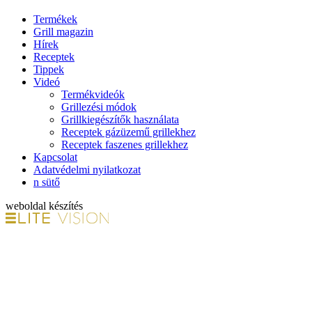
Termékek
Grill magazin
Hírek
Receptek
Tippek
Videó
Termékvideók
Grillezési módok
Grillkiegészítők használata
Receptek gázüzemű grillekhez
Receptek faszenes grillekhez
Kapcsolat
Adatvédelmi nyilatkozat
n sütő
weboldal készítés