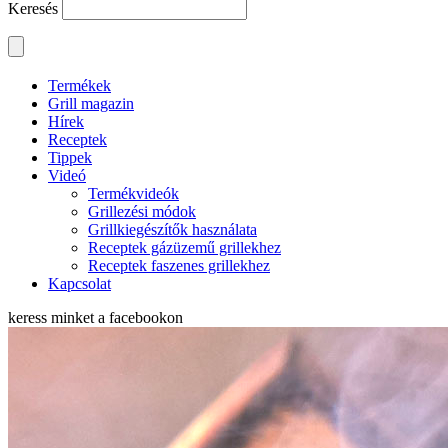
Keresés
Termékek
Grill magazin
Hírek
Receptek
Tippek
Videó
Termékvideók
Grillezési módok
Grillkiegészítők használata
Receptek gázüzemű grillekhez
Receptek faszenes grillekhez
Kapcsolat
keress minket a
facebookon