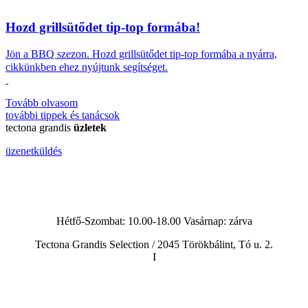
Hozd grillsütődet tip-top formába!
Jön a BBQ szezon.
Hozd grillsütődet tip-top formába a nyárra,
cikkünkben ehez nyújtunk segítséget.
Tovább olvasom
további
tippek és tanácsok
tectona grandis
üzletek
üzenetküldés
Hétfő-Szombat: 10.00-18.00 Vasárnap:
zárva
Tectona Grandis Selection / 2045 Törökbálint, Tó u. 2.
I