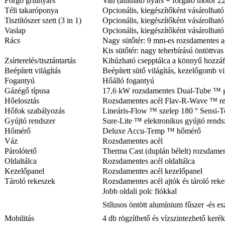
Forgó grillnyárs
Van (állítható nyárs + forgató motor 2
Téli takaróponya
Opcionális, kiegészítőként vásárolhat
Tisztítószer szett (3 in 1)
Opcionális, kiegészítőként vásárolható
Vaslap
Opcionális, kiegészítőként vásárolható
Rács
Nagy sütőtér: 9 mm-es rozsdamentes ac
Kis sütőtér: nagy teherbírású öntöttvas
Zsírterelés/tisztántartás
Kihúzható csepptálca a könnyű hozzáf
Beépített világítás
Beépített sütő világítás, kezelőgomb vi
Fogantyú
Hőálló fogantyú
Gázégő típusa
17,6 kW rozsdamentes Dual-Tube ™ g
Hőelosztás
Rozsdamentes acél Flav-R-Wave ™ re
Hőfok szabályozás
Lineáris-Flow ™ szelep 180 ° Sensi-T
Gyújtó rendszer
Sure-Lite ™ elektronikus gyújtó rends
Hőmérő
Deluxe Accu-Temp ™ hőmérő
Váz
Rozsdamentes acél
Párolótető
Therma Cast (duplán bélelt) rozsdamen
Oldaltálca
Rozsdamentes acél oldaltálca
Kezelőpanel
Rozsdamentes acél kezelőpanel
Tároló rekeszek
Rozsdamentes acél ajtók és tároló rek
Jobb oldali polc fiókkal
Stílusos öntött alumínium fűszer -és es
Mobilitás
4 db rögzíthető és vízszintezhető kerék