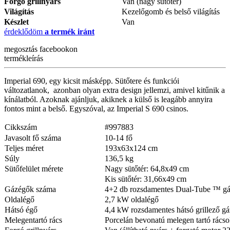
Forgó grillnyárs
Van (nagy sütőtér)
Világítás
Kezelőgomb és belső világítás
Készlet
Van
érdeklődöm
a termék iránt
megosztás
facebookon
termékleírás
Imperial 690, egy kicsit másképp. Sütőtere és funkciói
változatlanok, azonban olyan extra design jellemzi, amivel kitűnik a
kínálatból. Azoknak ajánljuk, akiknek a külső is leagább annyira
fontos mint a belső. Egyszóval, az Imperial S 690 csinos.
Cikkszám
#
997883
Javasolt fő száma
10-14 fő
Teljes méret
193x63x124 cm
Súly
136,5 kg
Sütőfelület mérete
Nagy sütőtér: 64,8x49 cm
Kis sütőtér: 31,66x49 cm
Gázégők száma
4+2 db rozsdamentes Dual-Tube ™ gá
Oldalégő
2,7 kW oldalégő
Hátsó égő
4,4 kW rozsdamentes hátsó grillező g
Melegentartó rács
Porcelán bevonatú melegen tartó rács