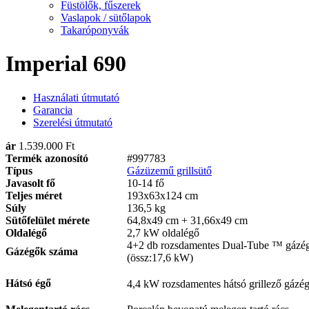
Füstölők, fűszerek
Vaslapok / sütőlapok
Takaróponyvák
Imperial 690
Használati útmutató
Garancia
Szerelési útmutató
ár
1.539.000 Ft
Termék azonosító
#997783
Típus
Gázüzemű grillsütő
Javasolt fő
10-14 fő
Teljes méret
193x63x124 cm
Súly
136,5 kg
Sütőfelület mérete
64,8x49 cm + 31,66x49 cm
Oldalégő
2,7 kW oldalégő
4+2 db rozsdamentes Dual-Tube ™ gázé
Gázégők száma
(össz:17,6 kW)
Hátsó égő
4,4 kW rozsdamen
tes hátsó grillező gázé