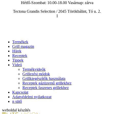
Hétfő-Szombat: 10.00-18.00 Vasárnap:
zárva
Tectona Grandis Selection / 2045 Törökbálint, Tó u. 2.
I
Termékek
Grill magazin
Hírek
Receptek
Tippek
Videó
Termékvideók
Grillezési módok
Grillkiegészítők használata
Receptek gázüzemű grillekhez
Receptek faszenes grillekhez
Kapcsolat
Adatvédelmi nyilatkozat
n sütő
weboldal készítés