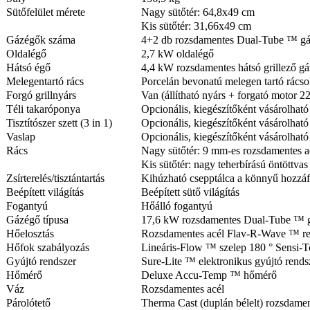
Sütőfelület mérete
Nagy sütőtér: 64,8x49 cm
Kis sütőtér: 31,66x49 cm
Gázégők száma
4+2 db rozsdamentes Dual-Tube ™ gá
Oldalégő
2,7 kW oldalégő
Hátsó égő
4,4 kW rozsdamentes hátsó grillező g
Melegentartó rács
Porcelán bevonatú melegen tartó rács
Forgó grillnyárs
Van (állítható nyárs + forgató motor 2
Téli takaróponya
Opcionális, kiegészítőként vásárolhat
Tisztítószer szett (3 in 1)
Opcionális, kiegészítőként vásárolható
Vaslap
Opcionális, kiegészítőként vásárolható
Rács
Nagy sütőtér: 9 mm-es rozsdamentes ac
Kis sütőtér: nagy teherbírású öntöttvas
Zsírterelés/tisztántartás
Kihúzható csepptálca a könnyű hozzáf
Beépített világítás
Beépített sütő világítás
Fogantyú
Hőálló fogantyú
Gázégő típusa
17,6 kW rozsdamentes Dual-Tube ™ g
Hőelosztás
Rozsdamentes acél Flav-R-Wave ™ re
Hőfok szabályozás
Lineáris-Flow ™ szelep 180 ° Sensi-T
Gyújtó rendszer
Sure-Lite ™ elektronikus gyújtó rends
Hőmérő
Deluxe Accu-Temp ™ hőmérő
Váz
Rozsdamentes acél
Párolótető
Therma Cast (duplán bélelt) rozsdamen