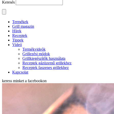
Keresés
Termékek
Grill magazin
Hírek
Receptek
Tippek
Videó
Termékvideók
Grillezési módok
Grillkiegészítők használata
Receptek gázüzemű grillekhez
Receptek faszenes grillekhez
Kapcsolat
keress minket a
facebookon