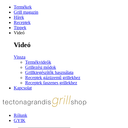
Termékek
Grill magazin
Hírek
Receptek
Tippek
Videó
Videó
Vissza
Termékvideók
Grillezési módok
Grillkiegészítők használata
Receptek gázüzemű grillekhez
Receptek faszenes grillekhez
Kapcsolat
Rólunk
GYIK