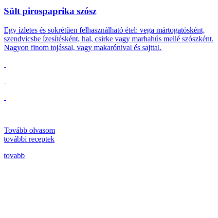
Sült pirospaprika szósz
Egy ízletes és sokrétűen felhasználható étel: vega mártogatósként,
szendvicsbe ízesítésként, hal, csirke vagy marhahús mellé szószként.
Nagyon finom tojással, vagy makarónival és sajttal.
Tovább olvasom
további
receptek
tovabb