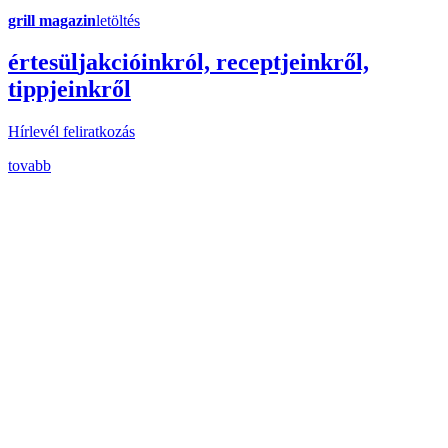
grill magazin
letöltés
érte
sül
j
akcióinkról, receptjeinkről,
tippjeinkről
Hírlevél feliratkozás
tovabb