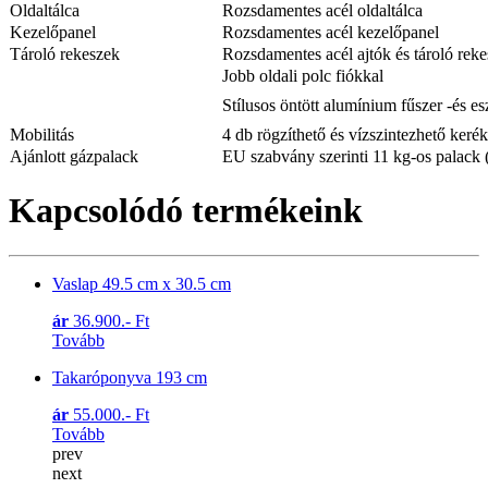
Oldaltálca
Rozsdamentes acél oldaltálca
Kezelőpanel
Rozsdamentes acél kezelőpanel
Tároló rekeszek
Rozsdamentes acél ajtók és tároló rek
Jobb oldali polc fiókkal
Stílusos öntött alumínium fűszer -és es
Mobilitás
4 db rögzíthető és vízszintezhető kerék
Ajánlott gázpalack
EU szabvány szerinti 11 kg-os palac
Kapcsolódó termékeink
Vaslap 49.5 cm x 30.5 cm
ár
36.900.- Ft
Tovább
Takaróponyva 193 cm
ár
55.000.- Ft
Tovább
prev
next