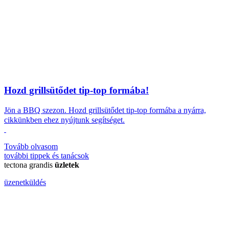
Hozd grillsütődet tip-top formába!
Jön a BBQ szezon.
Hozd grillsütődet tip-top formába a nyárra,
cikkünkben ehez nyújtunk segítséget.
Tovább olvasom
további
tippek és tanácsok
tectona grandis
üzletek
üzenetküldés