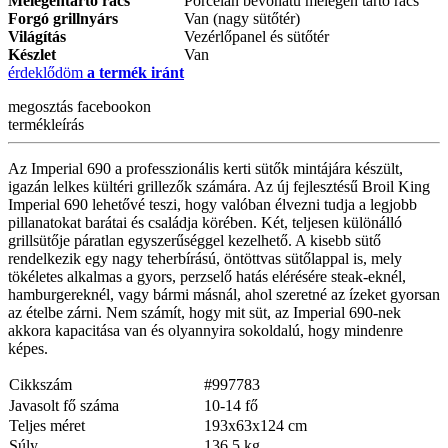
Melegentartó rács
Porcelán bevonatú melegen tartó rács
Forgó grillnyárs
Van (nagy sütőtér)
Világítás
Vezérlőpanel és sütőtér
Készlet
Van
érdeklődöm
a termék iránt
megosztás
facebookon
termékleírás
Az Imperial 690 a professzionális kerti sütők mintájára készült,
igazán lelkes kültéri grillezők számára. Az új fejlesztésű Broil King
Imperial 690 lehetővé teszi, hogy valóban élvezni tudja a legjobb
pillanatokat barátai és családja körében. Két, teljesen különálló
grillsütője páratlan egyszerűséggel kezelhető. A kisebb sütő
rendelkezik egy nagy teherbírású, öntöttvas sütőlappal is, mely
tökéletes alkalmas a gyors, perzselő hatás elérésére steak-eknél,
hamburgereknél, vagy bármi másnál, ahol szeretné az ízeket gyorsan
az ételbe zárni. Nem számít, hogy mit süt, az Imperial 690-nek
akkora kapacitása van és olyannyira sokoldalú, hogy mindenre
képes.
Cikkszám
#997783
Javasolt fő száma
10-14 fő
Teljes méret
193x63x124 cm
Súly
136,5 kg