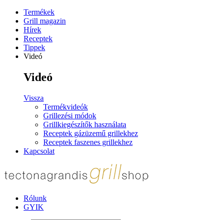
Termékek
Grill magazin
Hírek
Receptek
Tippek
Videó
Videó
Vissza
Termékvideók
Grillezési módok
Grillkiegészítők használata
Receptek gázüzemű grillekhez
Receptek faszenes grillekhez
Kapcsolat
Rólunk
GYIK