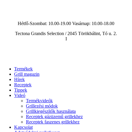
Hétfő-Szombat: 10.00-19.00 Vasárnap:
10.00-18.00
Tectona Grandis Selection / 2045 Törökbálint, Tó u. 2.
I
Termékek
Grill magazin
Hírek
Receptek
Tippek
Videó
Termékvideók
Grillezési módok
Grillkiegészítők használata
Receptek gázüzemű grillekhez
Receptek faszenes grillekhez
Kapcsolat