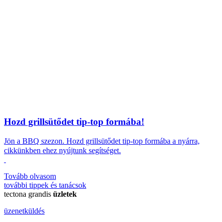
Hozd grillsütődet tip-top formába!
Jön a BBQ szezon.
Hozd grillsütődet tip-top formába a nyárra,
cikkünkben ehez nyújtunk segítséget.
Tovább olvasom
további
tippek és tanácsok
tectona grandis
üzletek
üzenetküldés