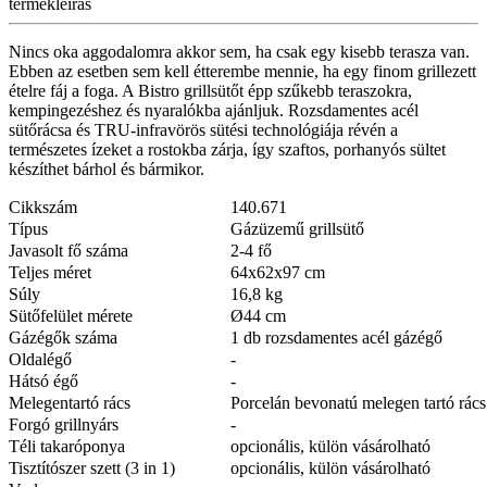
termékleírás
Nincs oka aggodalomra akkor sem, ha csak egy kisebb terasza van.
Ebben az esetben sem kell étterembe mennie, ha egy finom grillezett
ételre fáj a foga. A Bistro grillsütőt épp szűkebb teraszokra,
kempingezéshez és nyaralókba ajánljuk. Rozsdamentes acél
sütőrácsa és TRU-infravörös sütési technológiája révén a
természetes ízeket a rostokba zárja, így szaftos, porhanyós sültet
készíthet bárhol és bármikor.
Cikkszám
140.671
Típus
Gázüzemű grillsütő
Javasolt fő száma
2-4 fő
Teljes méret
64x62x97 cm
Súly
16,8 kg
Sütőfelület mérete
Ø44 cm
Gázégők száma
1 db rozsdamentes acél gázégő
Oldalégő
-
Hátsó égő
-
Melegentartó rács
Porcelán bevonatú melegen tartó rács
Forgó grillnyárs
-
Téli takaróponya
opcionális, külön vásárolható
Tisztítószer szett (3 in 1)
opcionális, külön vásárolható