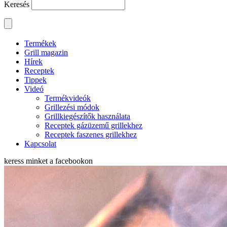
Keresés
Termékek
Grill magazin
Hírek
Receptek
Tippek
Videó
Termékvideók
Grillezési módok
Grillkiegészítők használata
Receptek gázüzemű grillekhez
Receptek faszenes grillekhez
Kapcsolat
keress minket a
facebookon