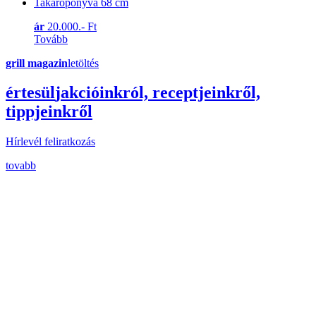
Takaróponyva 68 cm
ár
20.000.- Ft
Tovább
grill magazin
letöltés
érte
sül
j
akcióinkról, receptjeinkről,
tippjeinkről
Hírlevél feliratkozás
tovabb