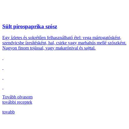
Sült pirospaprika szósz
Egy ízletes és sokrétűen felhasználható étel: vega mártogatósként,
szendvicsbe ízesítésként, hal, csirke vagy marhahús mellé szószként.
Nagyon finom tojással, vagy makarónival és sajttal.
Tovább olvasom
további
receptek
tovabb