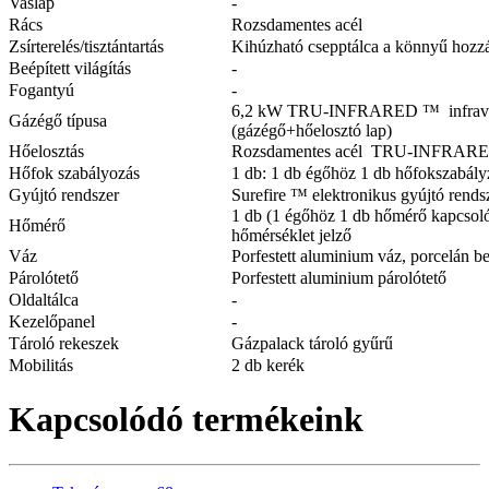
Vaslap
-
Rács
Rozsdamentes acél
Zsírterelés/tisztántartás
Kihúzható csepptálca a könnyű hozz
Beépített világítás
-
Fogantyú
-
6,2 kW TRU-INFRARED ™ infravörö
Gázégő típusa
(gázégő+hőelosztó lap)
Hőelosztás
Rozsdamentes acél TRU-INFRARED 
Hőfok szabályozás
1 db: 1 db égőhöz 1 db hőfokszabályz
Gyújtó rendszer
Surefire ™ elektronikus gyújtó rends
1 db (1 égőhöz 1 db hőmérő kapcsoló
Hőmérő
hőmérséklet jelző
Váz
Porfestett aluminium váz, porcelán b
Párolótető
Porfestett aluminium párolótető
Oldaltálca
-
Kezelőpanel
-
Tároló rekeszek
Gázpalack tároló gyűrű
Mobilitás
2 db kerék
Kapcsolódó termékeink