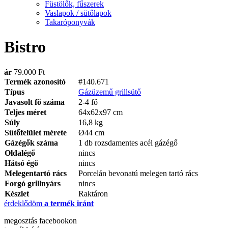
Füstölők, fűszerek
Vaslapok / sütőlapok
Takaróponyvák
Bistro
ár
79.000 Ft
Termék azonosító
#140.671
Típus
Gázüzemű grillsütő
Javasolt fő száma
2-4 fő
Teljes méret
64x62x97 cm
Súly
16,8 kg
Sütőfelület mérete
Ø44 cm
Gázégők száma
1 db rozsdamentes acél gázégő
Oldalégő
nincs
Hátsó égő
nincs
Melegentartó rács
Porcelán bevonatú melegen tartó rács
Forgó grillnyárs
nincs
Készlet
Raktáron
érdeklődöm
a termék iránt
megosztás
facebookon