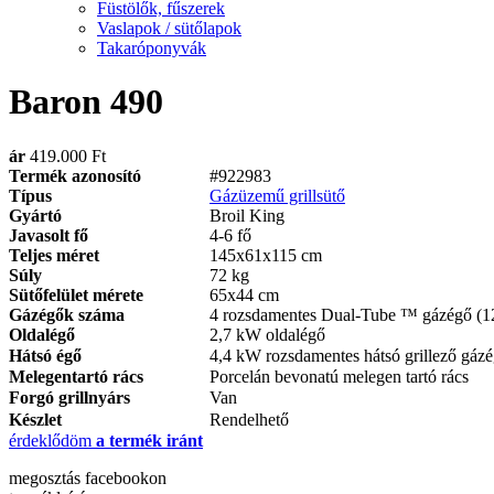
Füstölők, fűszerek
Vaslapok / sütőlapok
Takaróponyvák
Baron 490
ár
419.000 Ft
Termék azonosító
#922983
Típus
Gázüzemű grillsütő
Gyártó
Broil King
Javasolt fő
4-6 fő
Teljes méret
145x61x115 cm
Súly
72 kg
Sütőfelület mérete
65x44 cm
Gázégők száma
4 rozsdamentes Dual-Tube ™ gázégő (1
Oldalégő
2,7 kW oldalégő
Hátsó égő
4,4 kW rozsdamentes hátsó grillező gáz
Melegentartó rács
Porcelán bevonatú melegen tartó rács
Forgó grillnyárs
Van
Készlet
Rendelhető
érdeklődöm
a termék iránt
megosztás
facebookon