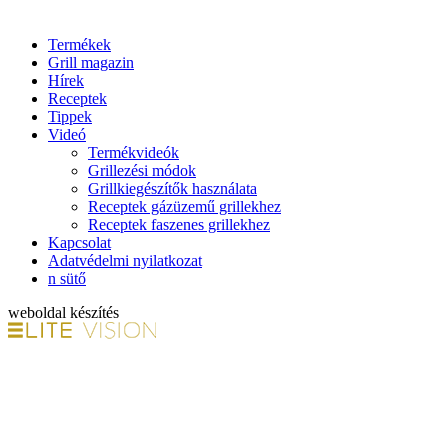
Termékek
Grill magazin
Hírek
Receptek
Tippek
Videó
Termékvideók
Grillezési módok
Grillkiegészítők használata
Receptek gázüzemű grillekhez
Receptek faszenes grillekhez
Kapcsolat
Adatvédelmi nyilatkozat
n sütő
weboldal készítés