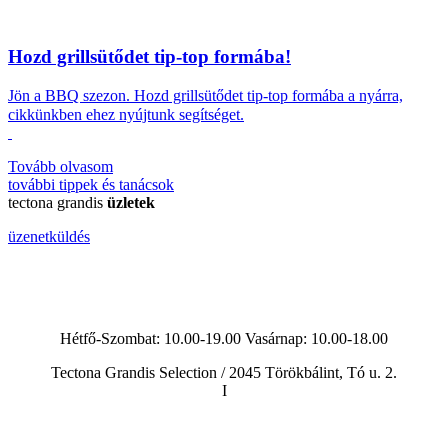
Hozd grillsütődet tip-top formába!
Jön a BBQ szezon.
Hozd grillsütődet tip-top formába a nyárra,
cikkünkben ehez nyújtunk segítséget.
Tovább olvasom
további
tippek és tanácsok
tectona grandis
üzletek
üzenetküldés
Hétfő-Szombat: 10.00-19.00 Vasárnap:
10.00-18.00
Tectona Grandis Selection / 2045 Törökbálint, Tó u. 2.
I