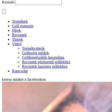
Keresés
Termékek
Grill magazin
Hírek
Receptek
Tippek
Videó
Termékvideók
Grillezési módok
Grillkiegészítők használata
Receptek gázüzemű grillekhez
Receptek faszenes grillekhez
Kapcsolat
keress minket a
facebookon