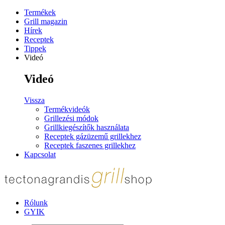
Termékek
Grill magazin
Hírek
Receptek
Tippek
Videó
Videó
Vissza
Termékvideók
Grillezési módok
Grillkiegészítők használata
Receptek gázüzemű grillekhez
Receptek faszenes grillekhez
Kapcsolat
Rólunk
GYIK