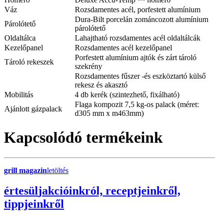
Váz
Rozsdamentes acél, porfestett alumínium
Dura-Bilt porcelán zománcozott alumínium
Párolótető
párolótető
Oldaltálca
Lahajtható rozsdamentes acél oldaltálcák
Kezelőpanel
Rozsdamentes acél kezelőpanel
Porfestett alumínium ajtók és zárt tároló
Tároló rekeszek
szekrény
Rozsdamentes fűszer -és eszköztartó külső
rekesz és akasztó
Mobilitás
4 db kerék (szintezhető, fixálható)
Flaga kompozit 7,5 kg-os palack (méret:
Ajánlott gázpalack
d305 mm x m463mm)
Kapcsolódó termékeink
grill magazin
letöltés
érte
sül
j
akcióinkról, receptjeinkről,
tippjeinkről