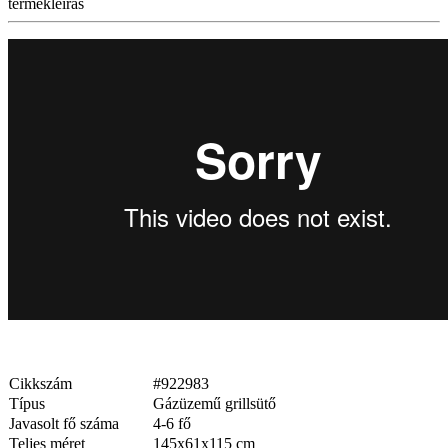
termékleírás
Cikkszám
#922983
Típus
Gázüzemű grillsütő
Javasolt fő száma
4-6 fő
Teljes méret
145x61x115 cm