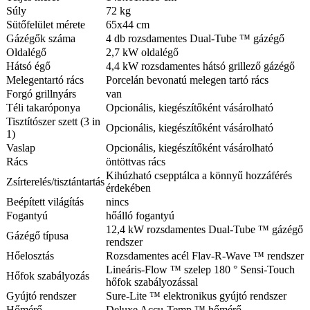
Súly
72 kg
Sütőfelület mérete
65x44 cm
Gázégők száma
4 db rozsdamentes Dual-Tube ™ gázégő
Oldalégő
2,7 kW oldalégő
Hátsó égő
4,4 kW rozsdamentes hátsó grillező gázégő
Melegentartó rács
Porcelán bevonatú melegen tartó rács
Forgó grillnyárs
van
Téli takaróponya
Opcionális, kiegészítőként vásárolható
Tisztítószer szett (3 in
Opcionális, kiegészítőként vásárolható
1)
Vaslap
Opcionális, kiegészítőként vásárolható
Rács
öntöttvas rács
Kihúzható csepptálca a könnyű hozzáférés
Zsírterelés/tisztántartás
érdekében
Beépített világítás
nincs
Fogantyú
hőálló fogantyú
12,4 kW rozsdamentes Dual-Tube ™ gázégő
Gázégő típusa
rendszer
Hőelosztás
Rozsdamentes acél Flav-R-Wave ™ rendszer
Lineáris-Flow ™ szelep 180 ° Sensi-Touch
Hőfok szabályozás
hőfok szabályozással
Gyújtó rendszer
Sure-Lite ™ elektronikus gyújtó rendszer
Hőmérő
Deluxe Accu-Temp ™ hőmérő