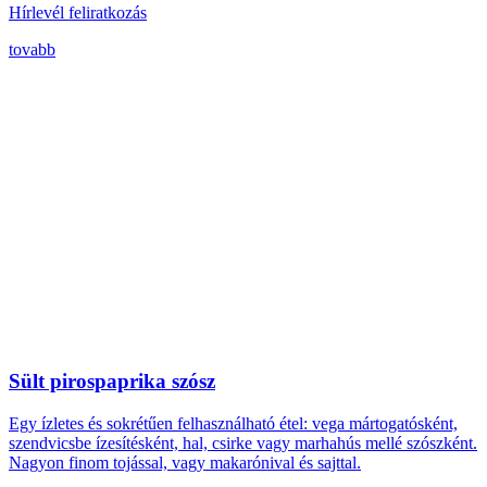
Hírlevél feliratkozás
tovabb
Sült pirospaprika szósz
Egy ízletes és sokrétűen felhasználható étel: vega mártogatósként,
szendvicsbe ízesítésként, hal, csirke vagy marhahús mellé szószként.
Nagyon finom tojással, vagy makarónival és sajttal.